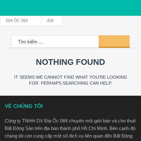
ĐỊA ỐC 084
404
Tìm
Tên đăng nhập
kiếm
cho:
NOTHING FOUND
Mật khẩu
IT SEEMS WE CANNOT FIND WHAT YOU'RE LOOKING
FOR. PERHAPS SEARCHING CAN HELP.
Connect with:
VỀ CHÚNG TÔI
Forgot
SIGN IN
password?
Công ty TNHH DV Địa Ốc 084 chuyên môi giới bán và cho thuê
Bất Động Sản trên địa bàn thành phố Hồ Chí Minh. Bên cạnh đó
Remember me
chúng tôi còn cung cấp một số dich vụ liên quan đến Bất Động