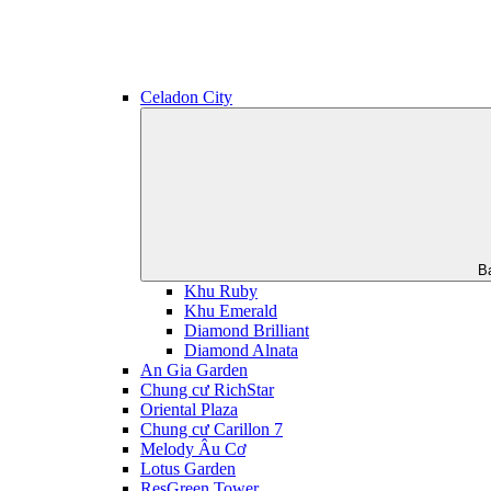
Celadon City
B
Khu Ruby
Khu Emerald
Diamond Brilliant
Diamond Alnata
An Gia Garden
Chung cư RichStar
Oriental Plaza
Chung cư Carillon 7
Melody Âu Cơ
Lotus Garden
ResGreen Tower