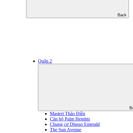
Back
Quận 2
B
Masteri Thảo Điền
Căn hộ Palm Heights
Chung cư Dlusso Emerald
The Sun Avenue