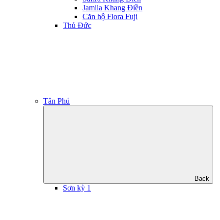
Jamila Khang Điền
Căn hộ Flora Fuji
Thủ Đức
Tân Phú
Back
Sơn kỳ 1