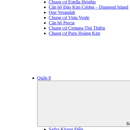
Chung cư Estella Heights
Căn hộ Đảo Kim Cương – Diamond Island
One Verandah
Chung cư Vista Verde
Căn hộ Precia
Chung cư Centana Thủ Thiêm
Chung cư Paris Hoàng Kim
Quận 9
B
Safira Khang Điền