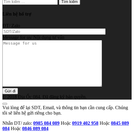
Tìm
kiếm
cho:
Liên hệ hổ trợ
ĐT/ Zalo
Message for us/ Nội dụng tư vấn
© 2018 Địa Ốc 084. Đã đăng ký bản quyền.
Vui lòng để lại SDT, Email, và thông tin bạn cần cung cấp. Chúng
tôi sẽ liên hệ gửi riêng cho bạn.
Nhắn DT/ zalo:
0985 084 089
Hoặc
0919 402 958
Hoặc
0845 089
084
Hoặc
0846 089 084