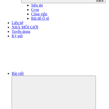
Back
Siêu thị
Gym
Công viên
Bãi đổ Ô tô
Liên hệ
NHÀ MÔI GIỚI
Tuyển dụng
Ký gửi
Bài viết