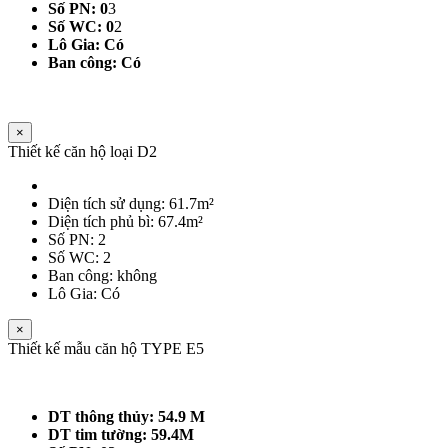
Số PN: 0
3
Số WC: 0
2
Lô Gia: Có
Ban công: Có
×
Thiết kế căn hộ loại D2
Diện tích sử dụng: 61.7m²
Diện tích phủ bì: 67.4m²
Số PN: 2
Số WC: 2
Ban công: không
Lô Gia: Có
×
Thiết kế mẫu căn hộ TYPE E5
DT thông thủy: 54.9 M
DT tim tường: 59.4M