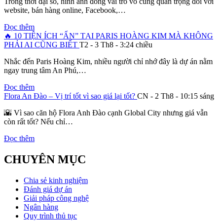
Trong thời đại số, hình ảnh đóng vai trò vô cùng quan trọng đối với
website, bán hàng online, Facebook,…
Đọc thêm
🔥 10 TIỆN ÍCH “ẨN” TẠI PARIS HOÀNG KIM MÀ KHÔNG
PHẢI AI CŨNG BIẾT
T2 - 3 Th8 - 3:24 chiều
Nhắc đến Paris Hoàng Kim, nhiều người chỉ nhớ đây là dự án nằm
ngay trung tâm An Phú,…
Đọc thêm
Flora An Đào – Vị trí tốt vì sao giá lại tốt?
CN - 2 Th8 - 10:15 sáng
🌇 Vì sao căn hộ Flora Anh Đào cạnh Global City nhưng giá vẫn
còn rất tốt? Nếu chỉ…
Đọc thêm
CHUYÊN MỤC
Chia sẻ kinh nghiệm
Đánh giá dự án
Giải pháp công nghệ
Ngân hàng
Quy trình thủ tục