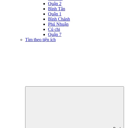
Quận 2
Bình Tân
Quận 1
Bình Chánh
Phú Nhuận
Củ chi
Quận 7
Tìm theo tiện ích