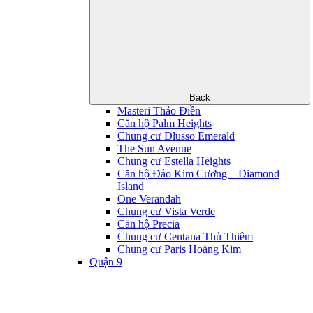
Back
Masteri Thảo Điền
Căn hộ Palm Heights
Chung cư Dlusso Emerald
The Sun Avenue
Chung cư Estella Heights
Căn hộ Đảo Kim Cương – Diamond
Island
One Verandah
Chung cư Vista Verde
Căn hộ Precia
Chung cư Centana Thủ Thiêm
Chung cư Paris Hoàng Kim
Quận 9