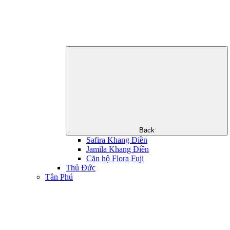
Back
Safira Khang Điền
Jamila Khang Điền
Căn hộ Flora Fuji
Thủ Đức
Tân Phú