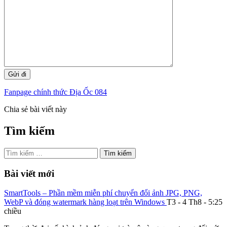
Fanpage chính thức Địa Ốc 084
Chia sẻ bài viết này
Tìm kiếm
Tìm
kiếm
cho:
Bài viết mới
SmartTools – Phần mềm miễn phí chuyển đổi ảnh JPG, PNG,
WebP và đóng watermark hàng loạt trên Windows
T3 - 4 Th8 - 5:25
chiều