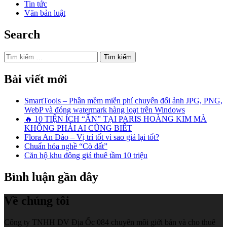
Tin tức
Văn bản luật
Search
Tìm
kiếm
cho:
Bài viết mới
SmartTools – Phần mềm miễn phí chuyển đổi ảnh JPG, PNG,
WebP và đóng watermark hàng loạt trên Windows
🔥 10 TIỆN ÍCH “ẨN” TẠI PARIS HOÀNG KIM MÀ
KHÔNG PHẢI AI CŨNG BIẾT
Flora An Đào – Vị trí tốt vì sao giá lại tốt?
Chuẩn hóa nghề “Cò đất”
Căn hộ khu đông giá thuê tầm 10 triệu
Bình luận gần đây
Về chúng tôi
Công ty TNHH DV Địa Ốc 084 chuyên môi giới bán và cho thuê