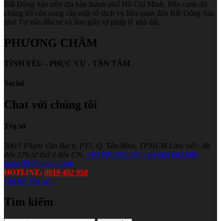
Bất Động Sản trên địa bàn thành phố Hồ Chí Minh. Bên cạnh đó
chúng tôi còn cung cấp một số dich vụ liên quan đến Bất Động Sản
như Tư vấn đầu tư và làm giấy tờ pháp lý nhà đất.
PHƯƠNG CHÂM
TÌNH YÊU - PHỤC VỤ - TẬN TÂM
Social
Chat với chúng tôi
Trụ sở
306/1 Phạm Văn Bạch, P15, Q. Tân Bình, TP.HCM
Làm viêc: 8h
đến 17h từ thứ 3 đến CN.
+84 985 084 089
+84 888 084 089
diaoc084@gmail.com
HOTLINE:
0919 402 958
Chi tiết liên hệ...
Tìm kiếm