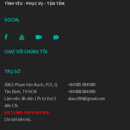
TÌNH YÊU - PHỤC VỤ - TẬN TÂM
SOCIAL
CHAT VỚI CHÚNG TÔI
TRỤ SỞ
306/1 Phạm Văn Bạch, P15, Q.
+84 985 084 089
Tân Bình, TP.HCM
+84 888 084 089
Làm viêc: 8h đến 17h từ thứ 3
diaoc084@gmail.com
đến CN.
HOTLINE:
0919 402 958
Chi tiết liên hệ...