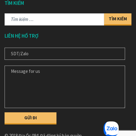
TÌM KIẾM
Tìm
kiếm
cho:
LIÊN HỆ HỔ TRỢ
ĐT/ ZALO
MESSAGE FOR US/ NỘI DỤNG TƯ VẤN
© 2018 Địa Ốc 084. Đã đăng ký bản quyền.