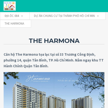
ĐỊA ỐC 084
DỰ ÁN CHUNG CƯ TẠI THÀNH PHỐ HỒ CHÍ MIN
THE HARMONA
Tên đăng nhập
THE HARMONA
Mật khẩu
Căn hộ The Harmona tọa lạc tại số 33 Trương Công Định,
phường 14, quận Tân Bình, TP. Hồ Chí Minh. Nằm ngay khu TT
Hành Chính Quận Tân Bình.
Connect with:
Forgot
SIGN IN
password?
Remember me