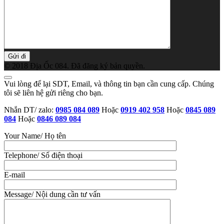
dụng
tư
vấn
© 2018 Địa Ốc 084. Đã đăng ký bản quyền.
Vui lòng để lại SDT, Email, và thông tin bạn cần cung cấp. Chúng
tôi sẽ liên hệ gửi riêng cho bạn.
Nhắn DT/ zalo:
0985 084 089
Hoặc
0919 402 958
Hoặc
0845 089
084
Hoặc
0846 089 084
Your Name/ Họ tên
Telephone/ Số điện thoại
E-mail
Message/ Nội dung cần tư vấn