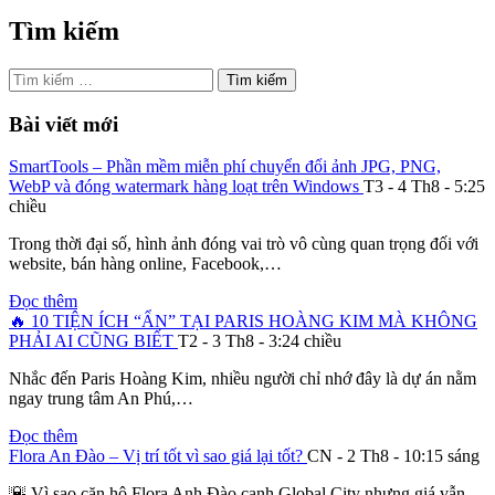
Tìm kiếm
Tìm
kiếm
cho:
Bài viết mới
SmartTools – Phần mềm miễn phí chuyển đổi ảnh JPG, PNG,
WebP và đóng watermark hàng loạt trên Windows
T3 - 4 Th8 - 5:25
chiều
Trong thời đại số, hình ảnh đóng vai trò vô cùng quan trọng đối với
website, bán hàng online, Facebook,…
Đọc thêm
🔥 10 TIỆN ÍCH “ẨN” TẠI PARIS HOÀNG KIM MÀ KHÔNG
PHẢI AI CŨNG BIẾT
T2 - 3 Th8 - 3:24 chiều
Nhắc đến Paris Hoàng Kim, nhiều người chỉ nhớ đây là dự án nằm
ngay trung tâm An Phú,…
Đọc thêm
Flora An Đào – Vị trí tốt vì sao giá lại tốt?
CN - 2 Th8 - 10:15 sáng
🌇 Vì sao căn hộ Flora Anh Đào cạnh Global City nhưng giá vẫn