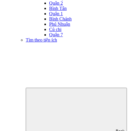
Quận 2
Bình Tân
Quận 1
Bình Chánh
Phú Nhuận
Củ chi
Quận 7
Tìm theo tiện ích