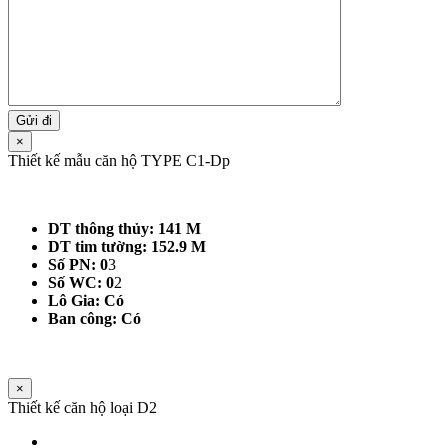
×
Thiết kế mẫu căn hộ TYPE C1-Dp
DT thông thủy: 141 M
DT tim tường: 152.9 M
Số PN: 0
3
Số WC: 0
2
Lô Gia: Có
Ban công: Có
×
Thiết kế căn hộ loại D2