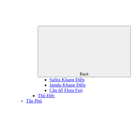
Back
Safira Khang Điền
Jamila Khang Điền
Căn hộ Flora Fuji
Thủ Đức
Tân Phú