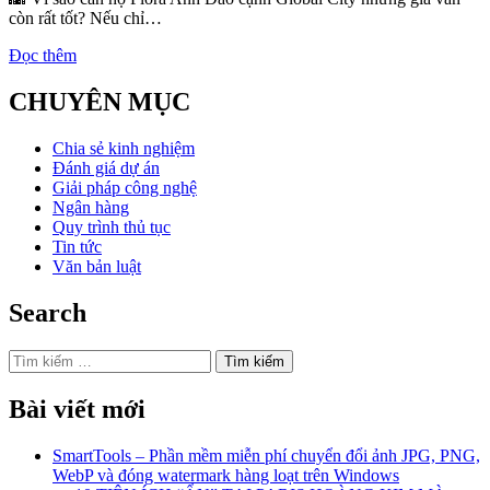
còn rất tốt? Nếu chỉ…
Đọc thêm
CHUYÊN MỤC
Chia sẻ kinh nghiệm
Đánh giá dự án
Giải pháp công nghệ
Ngân hàng
Quy trình thủ tục
Tin tức
Văn bản luật
Search
Tìm
kiếm
cho:
Bài viết mới
SmartTools – Phần mềm miễn phí chuyển đổi ảnh JPG, PNG,
WebP và đóng watermark hàng loạt trên Windows