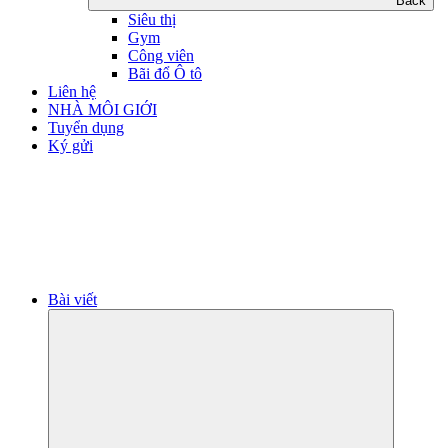
Back
Siêu thị
Gym
Công viên
Bãi đổ Ô tô
Liên hệ
NHÀ MÔI GIỚI
Tuyển dụng
Ký gửi
Bài viết