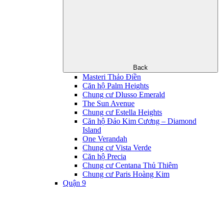
Back
Masteri Thảo Điền
Căn hộ Palm Heights
Chung cư Dlusso Emerald
The Sun Avenue
Chung cư Estella Heights
Căn hộ Đảo Kim Cương – Diamond
Island
One Verandah
Chung cư Vista Verde
Căn hộ Precia
Chung cư Centana Thủ Thiêm
Chung cư Paris Hoàng Kim
Quận 9