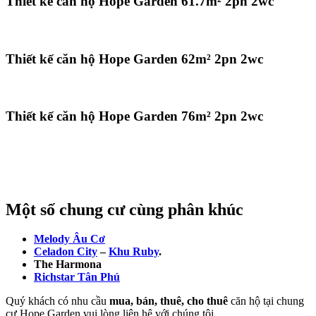
Thiết kế căn hộ Hope Garden 61.7m² 2pn 2wc
Thiết kế căn hộ Hope Garden 62m² 2pn 2wc
Thiết kế căn hộ Hope Garden 76m² 2pn 2wc
Một số chung cư cùng phân khúc
Melody Âu Cơ
Celadon City
–
Khu Ruby
.
The Harmona
Richstar Tân Phú
Quý khách có nhu cầu
mua, bán, thuê, cho thuê
căn hộ tại chung
cư Hope Garden vui lòng liên hệ với chúng tôi.