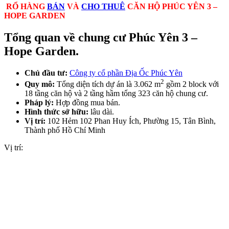
RỔ HÀNG
BÁN
VÀ
CHO THUÊ
CĂN HỘ PHÚC YÊN 3 –
HOPE GARDEN
Tổng quan về chung cư Phúc Yên 3 –
Hope Garden.
Chủ đầu tư:
Công ty cổ phần Địa Ốc Phúc Yên
2
Quy mô:
Tổng diện tích dự án là 3.062 m
gồm 2 block với
18 tầng căn hộ và 2 tầng hầm tổng 323 căn hộ chung cư.
Pháp lý:
Hợp đồng mua bán.
Hình thức sở hữu:
lâu dài.
Vị trí:
102 Hẻm 102 Phan Huy Ích, Phường 15, Tân Bình,
Thành phố Hồ Chí Minh
Vị trí: