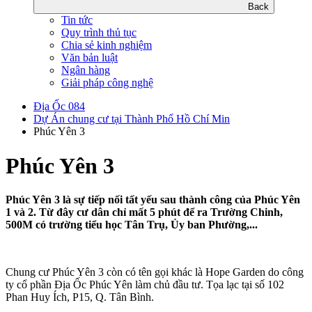
Back
Tin tức
Quy trình thủ tục
Chia sẻ kinh nghiệm
Văn bản luật
Ngân hàng
Giải pháp công nghệ
Địa Ốc 084
Dự Án chung cư tại Thành Phố Hồ Chí Min
Phúc Yên 3
Phúc Yên 3
Phúc Yên 3 là sự tiếp nối tất yếu sau thành công của Phúc Yên
1 và 2. Từ đây cư dân chỉ mất 5 phút để ra Trường Chinh,
500M có trường tiểu học Tân Trụ, Ủy ban Phường,...
Chung cư Phúc Yên 3 còn có tên gọi khác là Hope Garden do công
ty cổ phần Địa Ốc Phúc Yên làm chủ đầu tư. Tọa lạc tại số 102
Phan Huy Ích, P15, Q. Tân Bình.