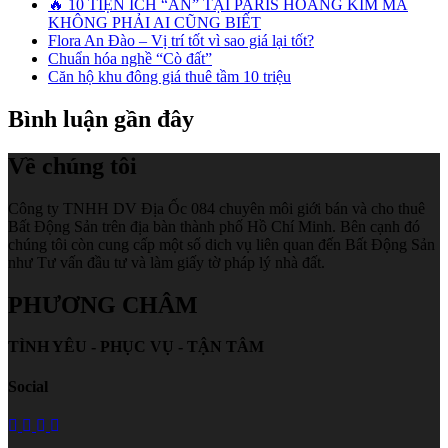
🔥 10 TIỆN ÍCH “ẨN” TẠI PARIS HOÀNG KIM MÀ
KHÔNG PHẢI AI CŨNG BIẾT
Flora An Đào – Vị trí tốt vì sao giá lại tốt?
Chuẩn hóa nghề “Cò đất”
Căn hộ khu đông giá thuê tầm 10 triệu
Bình luận gần đây
Về chúng tôi
Công ty TNHH DV Địa Ốc 084 chuyên môi giới bán và cho thuê
Bất Động Sản trên địa bàn thành phố Hồ Chí Minh. Bên cạnh đó
chúng tôi còn cung cấp một số dich vụ liên quan đến Bất Động Sản
như Tư vấn đầu tư và làm giấy tờ pháp lý nhà đất.
PHƯƠNG CHÂM
TÌNH YÊU - PHỤC VỤ - TẬN TÂM
Social