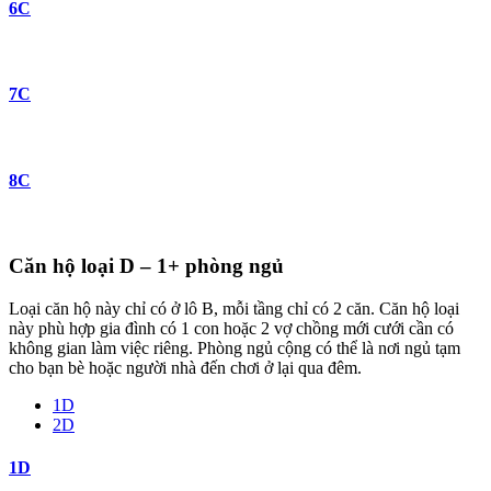
6C
7C
8C
Căn hộ loại D – 1+ phòng ngủ
Loại căn hộ này chỉ có ở lô B, mỗi tầng chỉ có 2 căn. Căn hộ loại
này phù hợp gia đình có 1 con hoặc 2 vợ chồng mới cưới cần có
không gian làm việc riêng. Phòng ngủ cộng có thể là nơi ngủ tạm
cho bạn bè hoặc người nhà đến chơi ở lại qua đêm.
1D
2D
1D