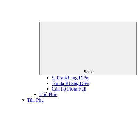
Back
Safira Khang Điền
Jamila Khang Điền
Căn hộ Flora Fuji
Thủ Đức
Tân Phú