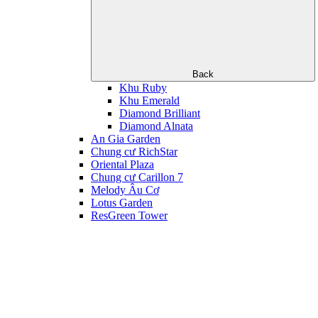
Back
Khu Ruby
Khu Emerald
Diamond Brilliant
Diamond Alnata
An Gia Garden
Chung cư RichStar
Oriental Plaza
Chung cư Carillon 7
Melody Âu Cơ
Lotus Garden
ResGreen Tower