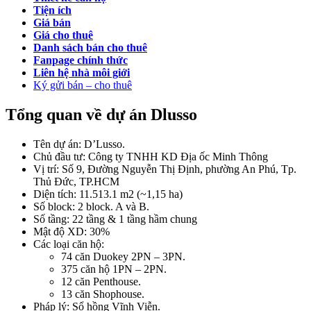
Tiện ích
Giá bán
Giá cho thuê
Danh sách bán cho thuê
Fanpage chính thức
Liên hệ nhà môi giới
Ký gửi bán – cho thuê
Tổng quan về dự án Dlusso
Tên dự án: D’Lusso.
Chủ đầu tư: Công ty TNHH KD Địa ốc Minh Thông
Vị trí: Số 9, Đường Nguyễn Thị Định, phường An Phú, Tp.
Thủ Đức, TP.HCM
Diện tích: 11.513.1 m2 (~1,15 ha)
Số block: 2 block. A và B.
Số tầng: 22 tầng & 1 tầng hầm chung
Mật độ XD: 30%
Các loại căn hộ:
74 căn Duokey 2PN – 3PN.
375 căn hộ 1PN – 2PN.
12 căn Penthouse.
13 căn Shophouse.
Pháp lý: Sổ hồng Vĩnh Viễn.