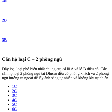
1B
2B
3B
Căn hộ loại C – 2 phòng ngủ
Đây loại loại phổ biến nhất chung cư, cả lô A và lô B điều có. Các
căn hộ loại 2 phòng ngủ tại Dlusso đều có phòng khách và 2 phòng
ngủ hướng ra ngoài để lấy ánh sáng tự nhiên và không khí tự nhiên.
1C
2C
3C
4C
5C
6C