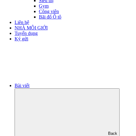
Siêu thị
Gym
Công viên
Bãi đổ Ô tô
Liên hệ
NHÀ MÔI GIỚI
Tuyển dụng
Ký gửi
Bài viết
Back