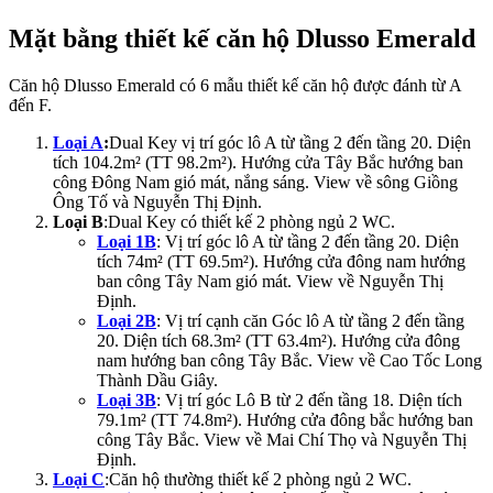
Mặt bằng thiết kế căn hộ Dlusso Emerald
Căn hộ Dlusso Emerald có 6 mẫu thiết kế căn hộ được đánh từ A
đến F.
Loại A
:
Dual Key vị trí góc lô A từ tầng 2 đến tầng 20. Diện
tích 104.2m² (TT 98.2m²). Hướng cửa Tây Bắc hướng ban
công Đông Nam gió mát, nắng sáng. View về sông Giồng
Ông Tố và Nguyễn Thị Định.
Loại B
:Dual Key có thiết kế 2 phòng ngủ 2 WC.
Loại 1B
: Vị trí góc lô A từ tầng 2 đến tầng 20. Diện
tích 74m² (TT 69.5m²). Hướng cửa đông nam hướng
ban công Tây Nam gió mát. View về Nguyễn Thị
Định.
Loại 2B
: Vị trí cạnh căn Góc lô A từ tầng 2 đến tầng
20. Diện tích 68.3m² (TT 63.4m²). Hướng cửa đông
nam hướng ban công Tây Bắc. View về Cao Tốc Long
Thành Dầu Giây.
Loại 3B
: Vị trí góc Lô B từ 2 đến tầng 18. Diện tích
79.1m² (TT 74.8m²). Hướng cửa đông bắc hướng ban
công Tây Bắc. View về Mai Chí Thọ và Nguyễn Thị
Định.
Loại C
:Căn hộ thường thiết kế 2 phòng ngủ 2 WC.