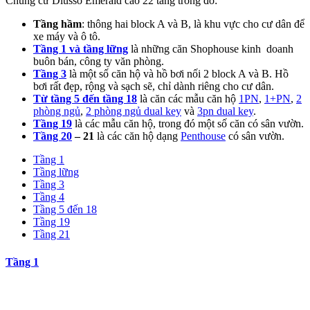
Chung cư Dlusso Emerald cao 22 tầng trong đó:
Tầng hầm
: thông hai block A và B, là khu vực cho cư dân để
xe máy và ô tô.
Tầng 1 và tầng lững
là những căn Shophouse kinh doanh
buôn bán, công ty văn phòng.
Tầng 3
là một số căn hộ và hồ bơi nối 2 block A và B. Hồ
bơi rất đẹp, rộng và sạch sẽ, chỉ dành riêng cho cư dân.
Từ tầng 5 đến tầng 18
là căn các mẫu căn hộ
1PN
,
1+PN
,
2
phòng ngủ
,
2 phòng ngủ dual key
và
3pn dual key
.
Tầng 19
là các mẫu căn hộ, trong đó một số căn có sân vườn.
Tầng 20
– 21
là các căn hộ dạng
Penthouse
có sân vườn.
Tầng 1
Tầng lững
Tầng 3
Tầng 4
Tầng 5 đến 18
Tầng 19
Tầng 21
Tầng 1