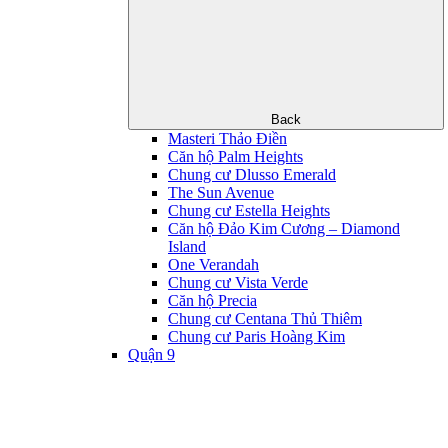
Back
Masteri Thảo Điền
Căn hộ Palm Heights
Chung cư Dlusso Emerald
The Sun Avenue
Chung cư Estella Heights
Căn hộ Đảo Kim Cương – Diamond
Island
One Verandah
Chung cư Vista Verde
Căn hộ Precia
Chung cư Centana Thủ Thiêm
Chung cư Paris Hoàng Kim
Quận 9