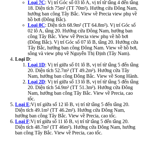
Loại 7C
: Vị trí Góc số 03 lô A, vị trí từ tầng 4 đến tầng
18. Diện tích 75m² (TT 70m²). Hướng cửa Đông Nam,
hướng ban công Tây Bắc. View về Precia view phụ về
hồ bơi (Đông Bắc).
Loại 8C
: Diện tích 68.9m² (TT 64.8m²). Vị trí Góc số
02 lô A, tầng 20. Hướng cửa Đông Nam, hướng ban
công Tây Bắc. View về Precia view phụ về hồ bơi
(Đông Bắc). Vị trí Góc số 07 lô B, tầng 20. Hướng cửa
Tây Bắc, hướng ban công Đông Nam. View về hồ bơi,
sông và view phụ về Nguyễn Thị Định (Tây Nam).
Loại D
:
Loại 1D
: Vị trí giữa số 01 lô B, vị trí từ tầng 5 đến tầng
20. Diện tích 52.7m² (TT 49.2m²). Hướng cửa Tây
Nam, hướng ban công Đông Bắc. View về Song Hành.
Loại 2D
: Vị trí giữa số 13 lô B, vị trí từ tầng 5 đến tầng
20. Diện tích 54.9m² (TT 51.3m²). Hướng cửa Đông
Nam, hướng ban công Tây Bắc. View về Precia, cao
tốc.
Loại E
:Vị trí giữa số 12 lô B, vị trí từ tầng 5 đến tầng 20.
Diện tích 49.1m² (TT 46.2m²). Hướng cửa Đông Nam,
hướng ban công Tây Bắc. View về Precia, cao tốc.
Loại F
:Vị trí giữa số 11 lô B, vị trí từ tầng 5 đến tầng 20.
Diện tích 48.7m² (TT 46m²). Hướng cửa Đông Nam, hướng
ban công Tây Bắc. View về Precia, cao tốc.