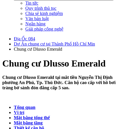
Tin tức
Quy trình thủ tục
Chia sẻ kinh nghiệm
Văn bản luật
Ngân hàng
Giải pháp công nghệ
Địa Ốc 084
Dự Án chung cư tại Thành Phố Hồ Chí Min
Chung cư Dlusso Emerald
Chung cư Dlusso Emerald
Chung cư Dlusso Emerald tại măt tiền Nguyễn Thị Định
phường An Phú, Tp. Thủ Đức. Căn hộ cao cấp với hồ bơi
tràng bờ sảnh đón đẳng cấp 5 sao.
Tổng quan
Vị trí
Mặt bằng tổng thể
Mặt bằng tầng
Thiết kế căn hộ