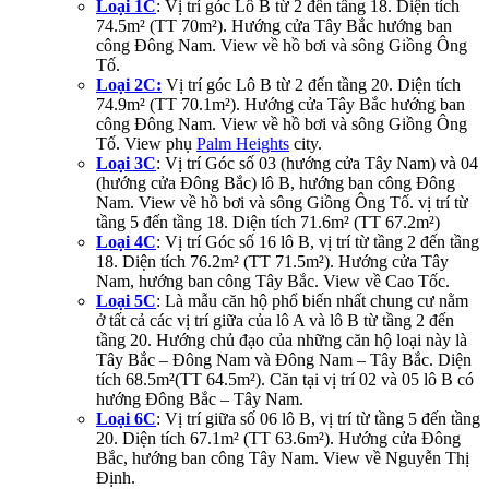
Loại 1C
: Vị trí góc Lô B từ 2 đến tầng 18. Diện tích
74.5m² (TT 70m²). Hướng cửa Tây Bắc hướng ban
công Đông Nam. View về hồ bơi và sông Giồng Ông
Tố.
Loại 2C:
Vị trí góc Lô B từ 2 đến tầng 20. Diện tích
74.9m² (TT 70.1m²). Hướng cửa Tây Bắc hướng ban
công Đông Nam. View về hồ bơi và sông Giồng Ông
Tố. View phụ
Palm Heights
city.
Loại 3C
: Vị trí Góc số 03 (hướng cửa Tây Nam) và 04
(hướng cửa Đông Bắc) lô B, hướng ban công Đông
Nam. View về hồ bơi và sông Giồng Ông Tố. vị trí từ
tầng 5 đến tầng 18. Diện tích 71.6m² (TT 67.2m²)
Loại 4C
: Vị trí Góc số 16 lô B, vị trí từ tầng 2 đến tầng
18. Diện tích 76.2m² (TT 71.5m²). Hướng cửa Tây
Nam, hướng ban công Tây Bắc. View về Cao Tốc.
Loại 5C
: Là mẫu căn hộ phổ biến nhất chung cư nằm
ở tất cả các vị trí giữa của lô A và lô B từ tầng 2 đến
tầng 20. Hướng chủ đạo của những căn hộ loại này là
Tây Bắc – Đông Nam và Đông Nam – Tây Bắc. Diện
tích 68.5m²(TT 64.5m²). Căn tại vị trí 02 và 05 lô B có
hướng Đông Bắc – Tây Nam.
Loại 6C
: Vị trí giữa số 06 lô B, vị trí từ tầng 5 đến tầng
20. Diện tích 67.1m² (TT 63.6m²). Hướng cửa Đông
Bắc, hướng ban công Tây Nam. View về Nguyễn Thị
Định.