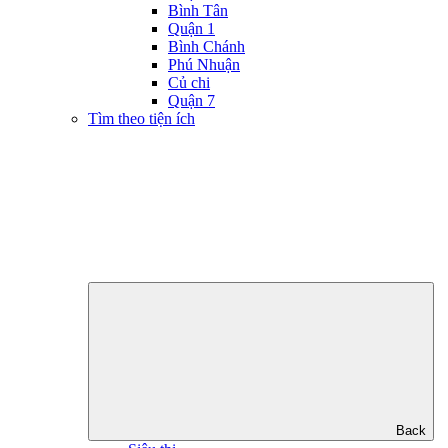
Bình Tân
Quận 1
Bình Chánh
Phú Nhuận
Củ chi
Quận 7
Tìm theo tiện ích
Back