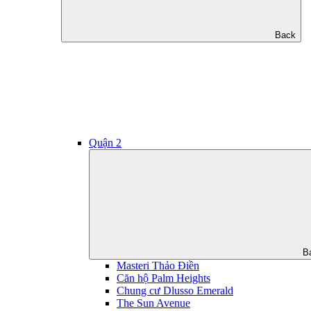
Back
Quận 2
B
Masteri Thảo Điền
Căn hộ Palm Heights
Chung cư Dlusso Emerald
The Sun Avenue