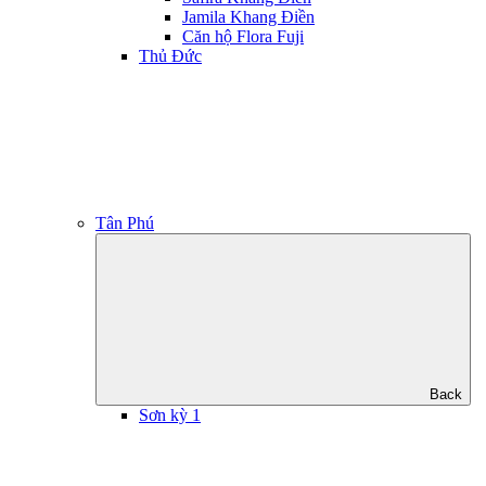
Jamila Khang Điền
Căn hộ Flora Fuji
Thủ Đức
Tân Phú
Back
Sơn kỳ 1