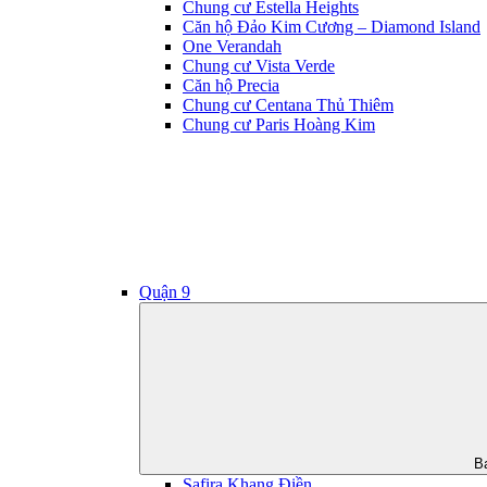
Chung cư Estella Heights
Căn hộ Đảo Kim Cương – Diamond Island
One Verandah
Chung cư Vista Verde
Căn hộ Precia
Chung cư Centana Thủ Thiêm
Chung cư Paris Hoàng Kim
Quận 9
B
Safira Khang Điền