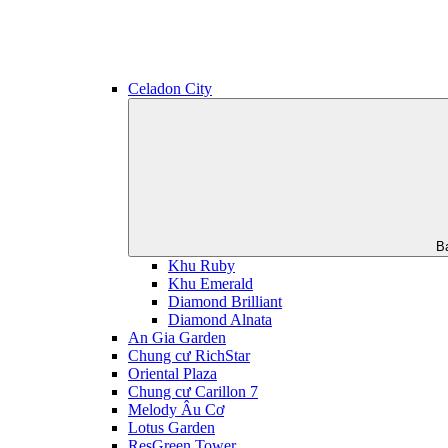
Celadon City
B
Khu Ruby
Khu Emerald
Diamond Brilliant
Diamond Alnata
An Gia Garden
Chung cư RichStar
Oriental Plaza
Chung cư Carillon 7
Melody Âu Cơ
Lotus Garden
ResGreen Tower