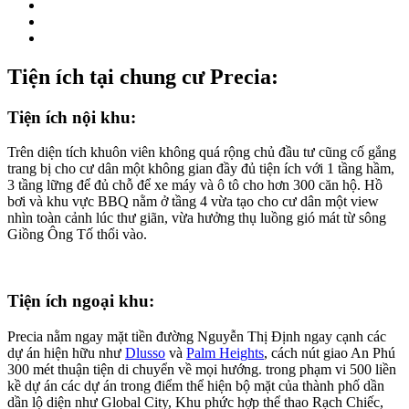
Tiện ích tại chung cư Precia:
Tiện ích nội khu:
Trên diện tích khuôn viên không quá rộng chủ đầu tư cũng cố gắng
trang bị cho cư dân một không gian đầy đủ tiện ích với 1 tầng hầm,
3 tầng lững để đủ chỗ để xe máy và ô tô cho hơn 300 căn hộ. Hồ
bơi và khu vực BBQ nằm ở tầng 4 vừa tạo cho cư dân một view
nhìn toàn cảnh lúc thư giãn, vừa hưởng thụ luồng gió mát từ sông
Giồng Ông Tố thổi vào.
Tiện ích ngoại khu:
Precia nằm ngay mặt tiền đường Nguyễn Thị Định ngay cạnh các
dự án hiện hữu như
Dlusso
và
Palm Heights
, cách nút giao An Phú
300 mét thuận tiện di chuyển về mọi hướng. trong phạm vi 500 liền
kề dự án các dự án trong điểm thể hiện bộ mặt của thành phố dần
dần lộ diện như Global City, Khu phức hợp thể thao Rạch Chiếc,