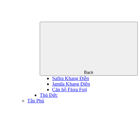
Back
Safira Khang Điền
Jamila Khang Điền
Căn hộ Flora Fuji
Thủ Đức
Tân Phú