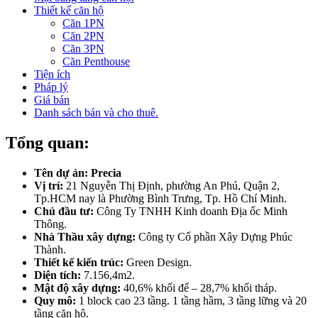
Thiết kế căn hộ
Căn 1PN
Căn 2PN
Căn 3PN
Căn Penthouse
Tiện ích
Pháp lý
Giá bán
Danh sách bán và cho thuê.
Tổng quan:
Tên dự án:
Precia
Vị trí:
21 Nguyễn Thị Định, phường An Phú, Quận 2,
Tp.HCM nay là Phường Bình Trưng, Tp. Hồ Chí Minh.
Chủ đầu tư:
Công Ty TNHH Kinh doanh Địa ốc Minh
Thông.
Nhà Thầu xây dựng:
Công ty Cổ phần Xây Dựng Phúc
Thành.
Thiết kế kiến trúc:
Green Design.
Diện tích:
7.156,4m2.
Mật độ xây dựng:
40,6% khối đế – 28,7% khối tháp.
Quy mô:
1 block cao 23 tầng. 1 tầng hầm, 3 tầng lững và 20
tầng căn hộ.