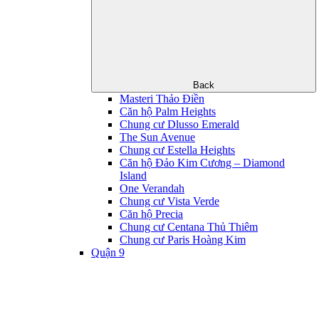
Back
Masteri Thảo Điền
Căn hộ Palm Heights
Chung cư Dlusso Emerald
The Sun Avenue
Chung cư Estella Heights
Căn hộ Đảo Kim Cương – Diamond
Island
One Verandah
Chung cư Vista Verde
Căn hộ Precia
Chung cư Centana Thủ Thiêm
Chung cư Paris Hoàng Kim
Quận 9