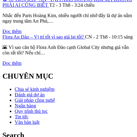
PHẢI AI CŨNG BIẾT
T2 - 3 Th8 - 3:24 chiều
Nhắc đến Paris Hoàng Kim, nhiều người chỉ nhớ đây là dự án nằm
ngay trung tâm An Phú,…
Đọc thêm
Flora An Đào – Vị trí tốt vì sao giá lại tốt?
CN - 2 Th8 - 10:15 sáng
🌇 Vì sao căn hộ Flora Anh Đào cạnh Global City nhưng giá vẫn
còn rất tốt? Nếu chỉ…
Đọc thêm
CHUYÊN MỤC
Chia sẻ kinh nghiệm
Đánh giá dự án
Giải pháp công nghệ
Ngân hàng
Quy trình thủ tục
Tin tức
Văn bản luật
Search