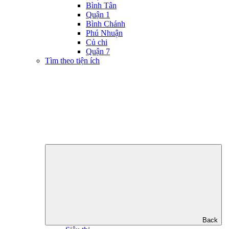
Bình Tân
Quận 1
Bình Chánh
Phú Nhuận
Củ chi
Quận 7
Tìm theo tiện ích
Back