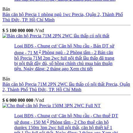
Bán
Bán căn hộ Precia 1 phòng ngủ 1wc
Precia, Quận 2, Thành Phố
Thủ Đức, TP. Hồ Chí Minh
$ 5 100 000 000
/Vnđ
Loại BĐS - Chung cư/ Căn hộ
Nhu cầu - Bán
DT sử
2
dụng - 71 M
Phòng ngủ - 2
Phòng tắm - 2
Bán căn
hộ Precia 71M 2pn 2wc full nội thất lầu thấp đã trang
bị nội thất đầy đủ, sổ hồng chính chủ mua bán thuận
tiện.
Ngày đăng: 2 tháng ago
Xem chi tiết
Bán
Bán căn hộ Precia 71M 2PN 2WC lầu thấp có nội thất
Precia, Quận
2, Thành Phố Thủ Đức, TP. Hồ Chí Minh
$ 6 000 000 000
/Vnđ
Loại BĐS - Chung cư/ Căn hộ
Nhu cầu - Cho thuê
DT
2
sử dụng - 150 M
Phòng tắm - 2
Cho thuê căn hộ
duplex 150m 3pn 2wc full nội thất, căn hộ thiết kế 1
trệt 1 lầu full nội thất.
Ngày đăng: 2 tháng ago
Xem chi