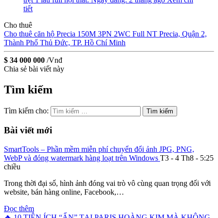
tiết
Cho thuê
Cho thuê căn hộ Precia 150M 3PN 2WC Full NT
Precia, Quận 2,
Thành Phố Thủ Đức, TP. Hồ Chí Minh
$ 34 000 000
/Vnđ
Chia sẻ bài viết này
Tìm kiếm
Tìm kiếm cho:
Bài viết mới
SmartTools – Phần mềm miễn phí chuyển đổi ảnh JPG, PNG,
WebP và đóng watermark hàng loạt trên Windows
T3 - 4 Th8 - 5:25
chiều
Trong thời đại số, hình ảnh đóng vai trò vô cùng quan trọng đối với
website, bán hàng online, Facebook,…
Đọc thêm
🔥 10 TIỆN ÍCH “ẨN” TẠI PARIS HOÀNG KIM MÀ KHÔNG