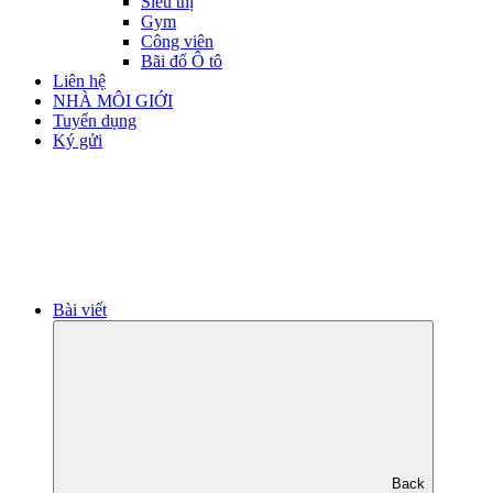
Siêu thị
Gym
Công viên
Bãi đổ Ô tô
Liên hệ
NHÀ MÔI GIỚI
Tuyển dụng
Ký gửi
Bài viết
Back