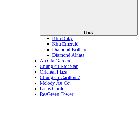
Back
Khu Ruby
Khu Emerald
Diamond Brilliant
Diamond Alnata
An Gia Garden
Chung cư RichStar
Oriental Plaza
Chung cư Carillon 7
Melody Âu Cơ
Lotus Garden
ResGreen Tower