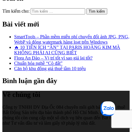
Tìm kiếm cho:
Bài viết mới
SmartTools – Phần mềm miễn phí chuyển đổi ảnh JPG, PNG,
WebP và đóng watermark hàng loạt trên Windows
🔥 10 TIỆN ÍCH “ẨN” TẠI PARIS HOÀNG KIM MÀ
KHÔNG PHẢI AI CŨNG BIẾT
Flora An Đào – Vị trí tốt vì sao giá lại tốt?
Chuẩn hóa nghề “Cò đất”
Căn hộ khu đông giá thuê tầm 10 triệu
Bình luận gần đây
Về chúng tôi
Công ty TNHH DV Địa Ốc 084 chuyên môi giới bán và cho thuê
Bất Động Sản trên địa bàn thành phố Hồ Chí Minh. Bên cạnh đó
chúng tôi còn cung cấp một số dich vụ liên quan đến Bất Động Sản
như Tư vấn đầu tư và làm giấy tờ pháp lý nhà đất.