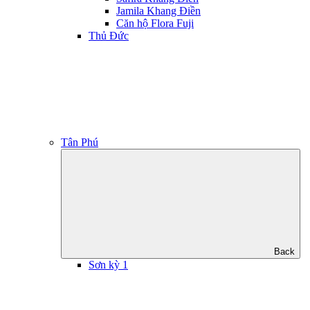
Jamila Khang Điền
Căn hộ Flora Fuji
Thủ Đức
Tân Phú
Back
Sơn kỳ 1