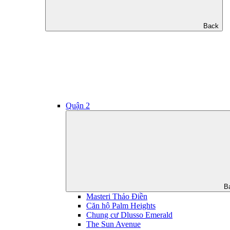
Back
Quận 2
B
Masteri Thảo Điền
Căn hộ Palm Heights
Chung cư Dlusso Emerald
The Sun Avenue