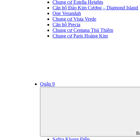
Chung cư Estella Heights
Căn hộ Đảo Kim Cương – Diamond Island
One Verandah
Chung cư Vista Verde
Căn hộ Precia
Chung cư Centana Thủ Thiêm
Chung cư Paris Hoàng Kim
Quận 9
B
Safira Khang Điền