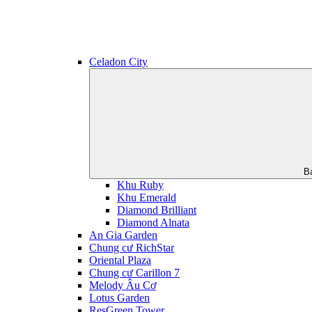
Celadon City
B
Khu Ruby
Khu Emerald
Diamond Brilliant
Diamond Alnata
An Gia Garden
Chung cư RichStar
Oriental Plaza
Chung cư Carillon 7
Melody Âu Cơ
Lotus Garden
ResGreen Tower