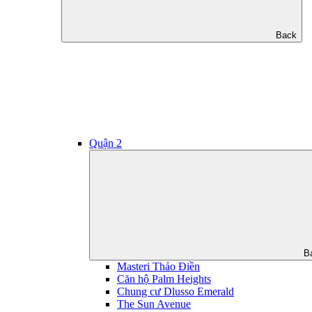
Back
Quận 2
B
Masteri Thảo Điền
Căn hộ Palm Heights
Chung cư Dlusso Emerald
The Sun Avenue