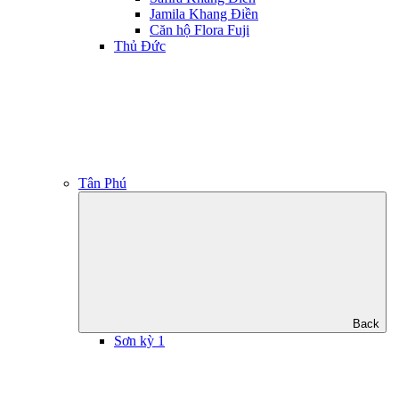
Jamila Khang Điền
Căn hộ Flora Fuji
Thủ Đức
Tân Phú
Back
Sơn kỳ 1