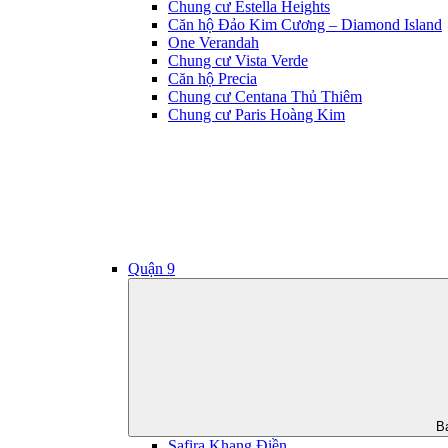
Chung cư Estella Heights
Căn hộ Đảo Kim Cương – Diamond Island
One Verandah
Chung cư Vista Verde
Căn hộ Precia
Chung cư Centana Thủ Thiêm
Chung cư Paris Hoàng Kim
Quận 9
B
Safira Khang Điền