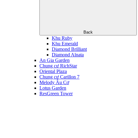
Back
Khu Ruby
Khu Emerald
Diamond Brilliant
Diamond Alnata
An Gia Garden
Chung cư RichStar
Oriental Plaza
Chung cư Carillon 7
Melody Âu Cơ
Lotus Garden
ResGreen Tower