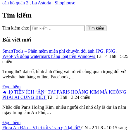
căn hộ quận 2
,
La Astoria
,
Shophouse
Tìm kiếm
Tìm kiếm cho:
Bài viết mới
SmartTools – Phần mềm miễn phí chuyển đổi ảnh JPG, PNG,
WebP và đóng watermark hàng loạt trên Windows
T3 - 4 Th8 - 5:25
chiều
Trong thời đại số, hình ảnh đóng vai trò vô cùng quan trọng đối với
website, bán hàng online, Facebook,…
Đọc thêm
🔥 10 TIỆN ÍCH “ẨN” TẠI PARIS HOÀNG KIM MÀ KHÔNG
PHẢI AI CŨNG BIẾT
T2 - 3 Th8 - 3:24 chiều
Nhắc đến Paris Hoàng Kim, nhiều người chỉ nhớ đây là dự án nằm
ngay trung tâm An Phú,…
Đọc thêm
Flora An Đào – Vị trí tốt vì sao giá lại tốt?
CN - 2 Th8 - 10:15 sáng