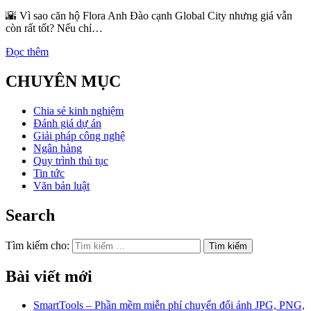
🌇 Vì sao căn hộ Flora Anh Đào cạnh Global City nhưng giá vẫn
còn rất tốt? Nếu chỉ…
Đọc thêm
CHUYÊN MỤC
Chia sẻ kinh nghiệm
Đánh giá dự án
Giải pháp công nghệ
Ngân hàng
Quy trình thủ tục
Tin tức
Văn bản luật
Search
Tìm kiếm cho:
Bài viết mới
SmartTools – Phần mềm miễn phí chuyển đổi ảnh JPG, PNG,