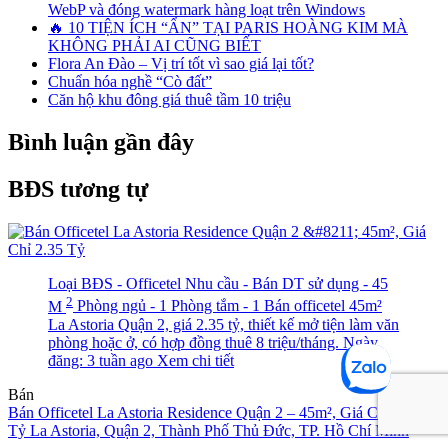
WebP và đóng watermark hàng loạt trên Windows
🔥 10 TIỆN ÍCH “ẨN” TẠI PARIS HOÀNG KIM MÀ
KHÔNG PHẢI AI CŨNG BIẾT
Flora An Đào – Vị trí tốt vì sao giá lại tốt?
Chuẩn hóa nghề “Cò đất”
Căn hộ khu đông giá thuê tầm 10 triệu
Bình luận gần đây
BĐS tương tự
Loại BĐS - Officetel
Nhu cầu - Bán
DT sử dụng - 45
2
M
Phòng ngủ - 1
Phòng tắm - 1
Bán officetel 45m²
La Astoria Quận 2, giá 2.35 tỷ, thiết kế mở tiện làm văn
phòng hoặc ở, có hợp đồng thuê 8 triệu/tháng.
Ngày
đăng: 3 tuần ago
Xem chi tiết
Bán
Bán Officetel La Astoria Residence Quận 2 – 45m², Giá Chỉ 2.35
Tỷ
La Astoria, Quận 2, Thành Phố Thủ Đức, TP. Hồ Chí Minh