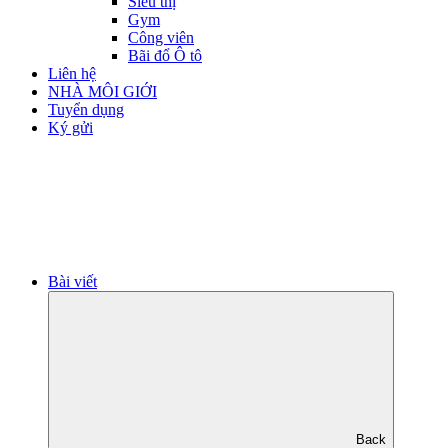
Siêu thị
Gym
Công viên
Bãi đổ Ô tô
Liên hệ
NHÀ MÔI GIỚI
Tuyển dụng
Ký gửi
Bài viết
Back