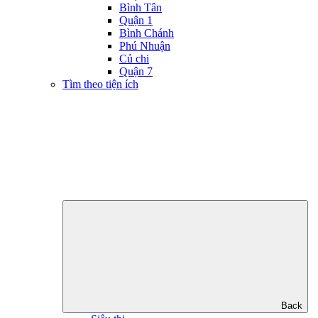
Bình Tân
Quận 1
Bình Chánh
Phú Nhuận
Củ chi
Quận 7
Tìm theo tiện ích
Back