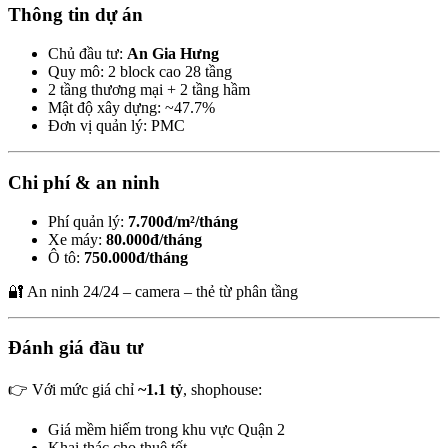
Thông tin dự án
Chủ đầu tư:
An Gia Hưng
Quy mô: 2 block cao 28 tầng
2 tầng thương mại + 2 tầng hầm
Mật độ xây dựng: ~47.7%
Đơn vị quản lý: PMC
Chi phí & an ninh
Phí quản lý:
7.700đ/m²/tháng
Xe máy:
80.000đ/tháng
Ô tô:
750.000đ/tháng
🔐 An ninh 24/24 – camera – thẻ từ phân tầng
Đánh giá đầu tư
👉 Với mức giá chỉ
~1.1 tỷ
, shophouse:
Giá mềm hiếm trong khu vực Quận 2
Khai thác cho thuê tốt