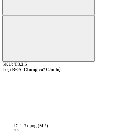
SKU:
T3.3.5
Loại BĐS:
Chung cư/ Căn hộ
2
DT sử dụng (M
)