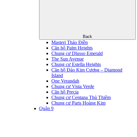
Back
Masteri Thảo Điền
Căn hộ Palm Heights
Chung cư Dlusso Emerald
The Sun Avenue
Chung cư Estella Heights
Căn hộ Đảo Kim Cương – Diamond
Island
One Verandah
Chung cư Vista Verde
Căn hộ Precia
Chung cư Centana Thủ Thiêm
Chung cư Paris Hoàng Kim
Quận 9