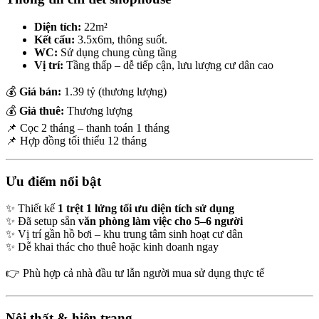
Diện tích:
22m²
Kết cấu:
3.5x6m, thông suốt.
WC:
Sử dụng chung cùng tầng
Vị trí:
Tầng thấp – dễ tiếp cận, lưu lượng cư dân cao
💰
Giá bán:
1.39 tỷ (thương lượng)
💰
Giá thuê:
Thương lượng
📌 Cọc 2 tháng – thanh toán 1 tháng
📌 Hợp đồng tối thiểu 12 tháng
Ưu điểm nổi bật
✨ Thiết kế
1 trệt 1 lửng tối ưu diện tích sử dụng
✨ Đã setup sẵn
văn phòng làm việc cho 5–6 người
✨ Vị trí gần hồ bơi – khu trung tâm sinh hoạt cư dân
✨ Dễ khai thác cho thuê hoặc kinh doanh ngay
👉 Phù hợp cả nhà đầu tư lẫn người mua sử dụng thực tế
Nội thất & hiện trạng