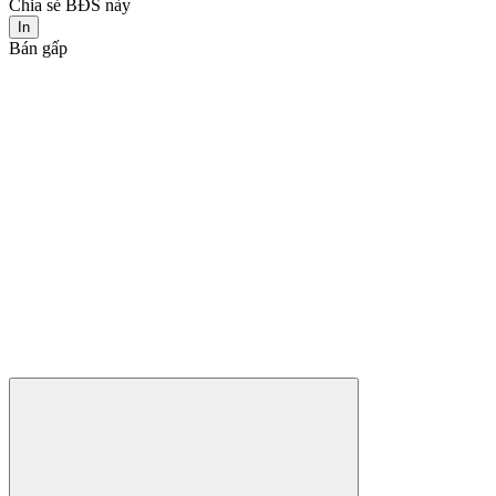
Chia sẻ BĐS này
In
Bán gấp