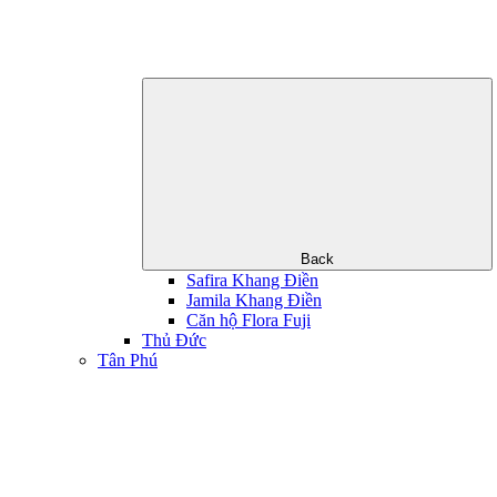
Back
Safira Khang Điền
Jamila Khang Điền
Căn hộ Flora Fuji
Thủ Đức
Tân Phú