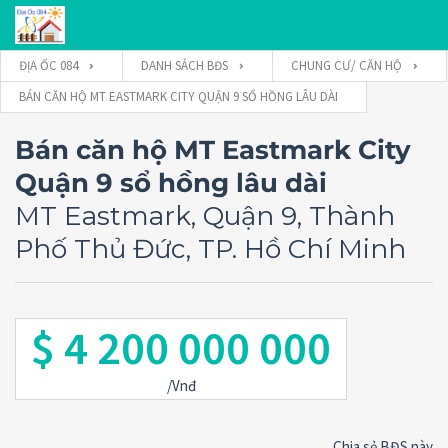
ĐỊA ỐC 084
DANH SÁCH BĐS
CHUNG CƯ/ CĂN HỘ
BÁN CĂN HỘ MT EASTMARK CITY QUẬN 9 SỔ HỒNG LÂU DÀI
Tên đăng nhập
Bán căn hộ MT Eastmark City
Quận 9 sổ hồng lâu dài
Mật khẩu
MT Eastmark, Quận 9, Thành
Phố Thủ Đức, TP. Hồ Chí Minh
Connect with:
$ 4 200 000 000
Forgot
SIGN IN
password?
/Vnđ
Remember me
Chia sẻ BĐS này