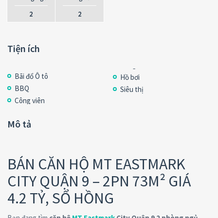
2
2
Tiện ích
Bãi đổ Ô tô
Hồ bơi
BBQ
Siêu thị
Công viên
Mô tả
BÁN CĂN HỘ MT EASTMARK
CITY QUẬN 9 – 2PN 73M² GIÁ
4.2 TỶ, SỔ HỒNG
Bạn đang tìm
căn hộ
MT Eastmark
City Quận 9 2 phòng ngủ,