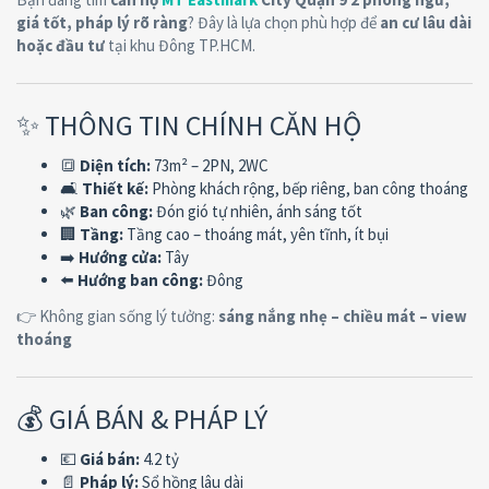
giá tốt, pháp lý rõ ràng
? Đây là lựa chọn phù hợp để
an cư lâu dài
hoặc đầu tư
tại khu Đông TP.HCM.
✨ THÔNG TIN CHÍNH CĂN HỘ
🔳
Diện tích:
73m² – 2PN, 2WC
🛋
Thiết kế:
Phòng khách rộng, bếp riêng, ban công thoáng
🌿
Ban công:
Đón gió tự nhiên, ánh sáng tốt
🏢
Tầng:
Tầng cao – thoáng mát, yên tĩnh, ít bụi
➡️
Hướng cửa:
Tây
⬅️
Hướng ban công:
Đông
👉 Không gian sống lý tưởng:
sáng nắng nhẹ – chiều mát – view
thoáng
💰 GIÁ BÁN & PHÁP LÝ
💶
Giá bán:
4.2 tỷ
📄
Pháp lý:
Sổ hồng lâu dài