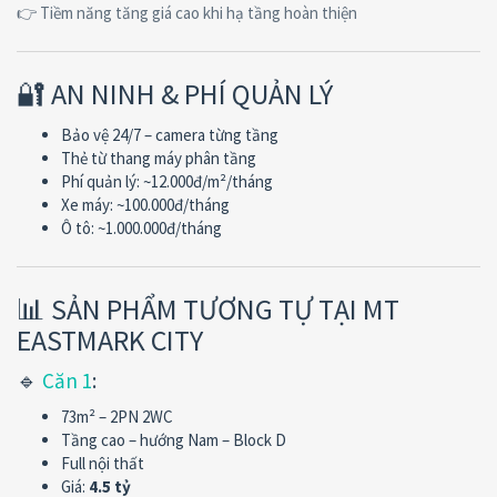
👉 Tiềm năng tăng giá cao khi hạ tầng hoàn thiện
🔐 AN NINH & PHÍ QUẢN LÝ
Bảo vệ 24/7 – camera từng tầng
Thẻ từ thang máy phân tầng
Phí quản lý: ~12.000đ/m²/tháng
Xe máy: ~100.000đ/tháng
Ô tô: ~1.000.000đ/tháng
📊 SẢN PHẨM TƯƠNG TỰ TẠI MT
EASTMARK CITY
🔹
Căn 1
:
73m² – 2PN 2WC
Tầng cao – hướng Nam – Block D
Full nội thất
Giá:
4.5 tỷ