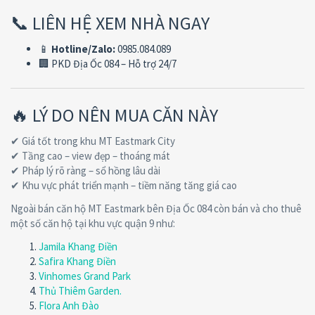
📞 LIÊN HỆ XEM NHÀ NGAY
📱
Hotline/Zalo:
0985.084.089
🏢 PKD Địa Ốc 084 – Hỗ trợ 24/7
🔥 LÝ DO NÊN MUA CĂN NÀY
✔ Giá tốt trong khu MT Eastmark City
✔ Tầng cao – view đẹp – thoáng mát
✔ Pháp lý rõ ràng – sổ hồng lâu dài
✔ Khu vực phát triển mạnh – tiềm năng tăng giá cao
Ngoài bán căn hộ MT Eastmark bên Địa Ốc 084 còn bán và cho thuê
một số căn hộ tại khu vực quận 9 như:
Jamila Khang Điền
Safira Khang Điền
Vinhomes Grand Park
Thủ Thiêm Garden.
Flora Anh Đào