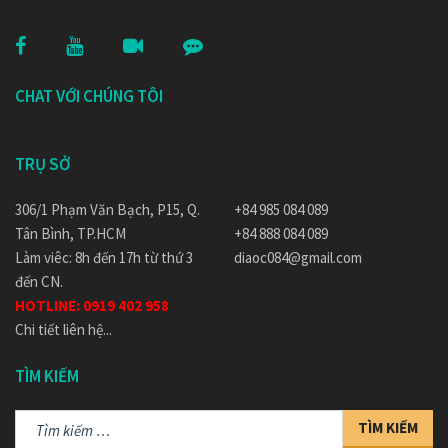
CHAT VỚI CHÚNG TÔI
TRỤ SỞ
306/1 Phạm Văn Bạch, P15, Q.
+84 985 084 089
Tân Bình, TP.HCM
+84 888 084 089
Làm viêc: 8h đến 17h từ thứ 3
diaoc084@gmail.com
đến CN.
HOTLINE:
0919 402 958
Chi tiết liên hệ...
TÌM KIẾM
Tìm
kiếm