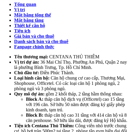
Tổng quan
Vị trí
Mặt bằng tổng thể
Mặt bằng tầng
Thiết kế căn hộ
Tiện ích
Giá bán và cho thuê
Danh sách bán và cho thuê
Fanpage chính thức
Tên thương mại:
CENTANA THỦ THIÊM
Vị trí dự án:
36 Mai Chí Thọ, Phường An Phú, Quận 2 nay
là phường Bình Trưng, Tp. Hồ Chí Minh.
Chủ đầu tư:
Điền Phúc Thành.
Loại hình căn hộ:
Căn hộ chung cư cao cấp, Thương Mại,
Shophouse, Officetel. Có các loại căn hộ 1 phòng ngủ, 2
phòng ngủ và 3 phòng ngủ.
Quy mô dự án:
gồm 2 khối tháp, 2 tầng hầm thông nhau:
Block A:
tháp căn hộ dịch vụ (Officetel) cao 15 tầng
với 196 căn. Sở hữu 50 năm được đăng ký giấy phép
kinh doanh, tạm trú.
Block B:
tháp căn hộ cao 31 tầng với 414 căn hộ và 8
căn penhouse. Sở hữu lâu dài, được đăng ký Hộ khẩu.
Tiện ích Centana Thủ Thiêm:
Công viên nhỏ trước chung
cư, hồ bơi tràn 500m2 tại tầng 2, phòng tập gym hiện đại đối