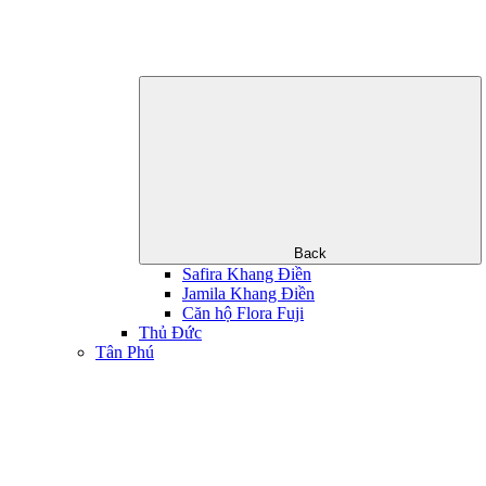
Back
Safira Khang Điền
Jamila Khang Điền
Căn hộ Flora Fuji
Thủ Đức
Tân Phú