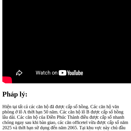
Pháp lý:
Hiện tại tất cả các căn hộ đã được cấp sổ hồng. Các căn hộ văn
phòng ở lô A thời hạn 50 năm. Các căn hộ lô B được cấp sổ hồng
lâu dài. Các căn hộ của Điền Phúc Thành điều được cấp sổ nhanh
chóng ngay sau khi bàn giao, các căn officetel vừa được cấp sổ năm
2025 và thời hạn sử dụng đến năm 2065. Tại khu vực này chủ đầu