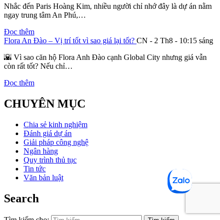
Nhắc đến Paris Hoàng Kim, nhiều người chỉ nhớ đây là dự án nằm
ngay trung tâm An Phú,…
Đọc thêm
Flora An Đào – Vị trí tốt vì sao giá lại tốt?
CN - 2 Th8 - 10:15 sáng
🌇 Vì sao căn hộ Flora Anh Đào cạnh Global City nhưng giá vẫn
còn rất tốt? Nếu chỉ…
Đọc thêm
CHUYÊN MỤC
Chia sẻ kinh nghiệm
Đánh giá dự án
Giải pháp công nghệ
Ngân hàng
Quy trình thủ tục
Tin tức
Văn bản luật
Search
Tìm kiếm cho: