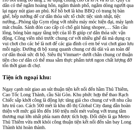
dân có thể ngắm hoàng hôn, ngắm thành phố, ngắm dòng người qua
lại ngay nút giao an phú. Kế hồ bơi là khu BBQ có trang bị bàn
ghế, bếp nướng để cư dân thỏa sức tổ chức tiệc sinh nhật, tiệc
nướng,..Phòng tập Gym rộng với nhiều máy móc hiện đại, máy lạnh
mát chuẩn. Sảnh đón cao cấp có chổ gủi hàng shopee,… Sân cầu
lông, bóng bàn ngay tầng trệt của lô B giúp cư dân thỏa sức vận
động. Công viên nhỏ trước chung cư với nhiều ghế đá mà dụng cụ
vui chơi cho các bé là nơi để các gia đình có em bé vui chơi giao lưu
mỗi ngày. Đường đi bộ xung quanh chung cư đủ dài và an toàn để
cư dân thoải sức đi bộ. Siêu thị Vinmart+ dưới chân chung cư thuận
tiện cho cư dân có thể mua sắm thực phẩm tươi ngon chất lượng đỡ
tốn thời gian đi chợ.
Tiện ích ngoại khu:
Ngay cạnh nút giao an sút thuận tiện kết nối đến hầm Thủ Thiêm,
Cao Tốc Long Thành, cầu Sài Gòn. Khu phức hợp thể thao Rạch
Chiếc sắp khởi công là động lực tăng giá cho chung cư với nhu cầu
lưu trú cao. Cách 500 mét là khu đô thị Global City đang dần hoàn
thiện với mức giá lên đến 160 triệu mỗi mét vuông với trung tâm
thương mại lớn nhất phía nam được tích hợp. Đối diện là ga Metro
Thủ Thiêm vừa mới khỏi công thuận tiện kết nối đến sân bay Long
Thành khi hoàn thành.