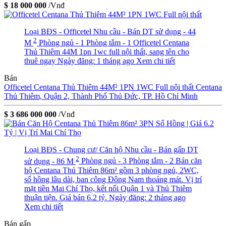
$ 18 000 000
/Vnđ
Loại BĐS - Officetel
Nhu cầu - Bán
DT sử dụng - 44
2
M
Phòng ngủ - 1
Phòng tắm - 1
Officetel Centana
Thủ Thiêm 44M 1pn 1wc full nội thất, sang tên cho
thuê ngay
Ngày đăng: 1 tháng ago
Xem chi tiết
Bán
Officetel Centana Thủ Thiêm 44M² 1PN 1WC Full nội thất
Centana
Thủ Thiêm, Quận 2, Thành Phố Thủ Đức, TP. Hồ Chí Minh
$ 3 686 000 000
/Vnđ
Loại BĐS - Chung cư/ Căn hộ
Nhu cầu - Bán gấp
DT
2
sử dụng - 86 M
Phòng ngủ - 3
Phòng tắm - 2
Bán căn
hộ Centana Thủ Thiêm 86m² gồm 3 phòng ngủ, 2WC,
sổ hồng lâu dài, ban công Đông Nam thoáng mát. Vị trí
mặt tiền Mai Chí Thọ, kết nối Quận 1 và Thủ Thiêm
thuận tiện. Giá bán 6.2 tỷ.
Ngày đăng: 2 tháng ago
Xem chi tiết
Bán gấp