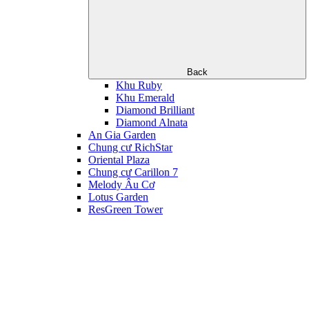
Back
Khu Ruby
Khu Emerald
Diamond Brilliant
Diamond Alnata
An Gia Garden
Chung cư RichStar
Oriental Plaza
Chung cư Carillon 7
Melody Âu Cơ
Lotus Garden
ResGreen Tower