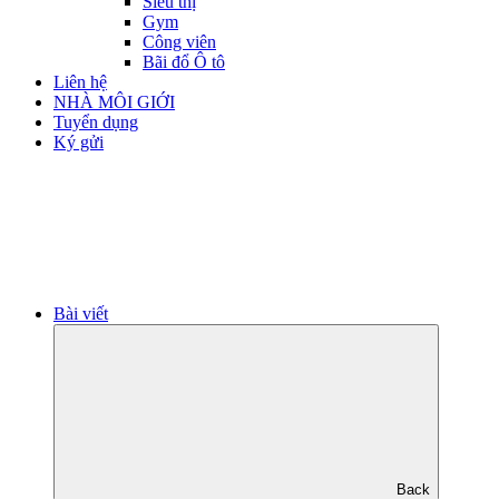
Siêu thị
Gym
Công viên
Bãi đổ Ô tô
Liên hệ
NHÀ MÔI GIỚI
Tuyển dụng
Ký gửi
Bài viết
Back