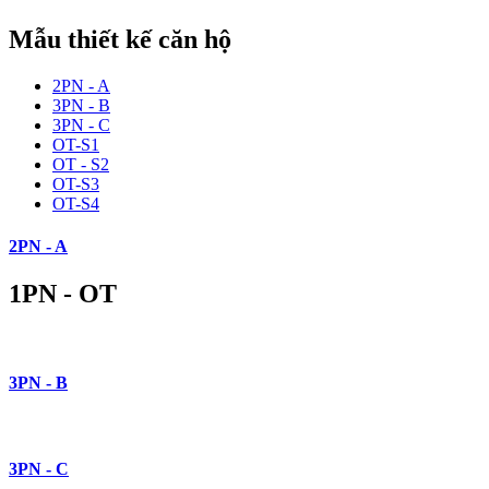
Mẫu thiết kế căn hộ
2PN - A
3PN - B
3PN - C
OT-S1
OT - S2
OT-S3
OT-S4
2PN - A
1PN - OT
3PN - B
3PN - C