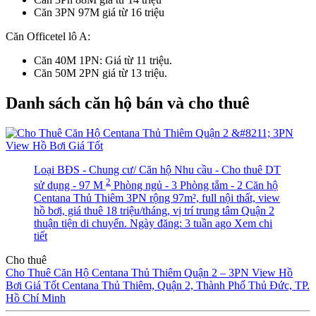
Căn 3PN 97M giá từ 16 triệu
Căn Officetel lô A:
Căn 40M 1PN: Giá từ 11 triệu.
Căn 50M 2PN giá từ 13 triệu.
Danh sách căn hộ bán và cho thuê
Loại BĐS - Chung cư/ Căn hộ
Nhu cầu - Cho thuê
DT
2
sử dụng - 97 M
Phòng ngủ - 3
Phòng tắm - 2
Căn hộ
Centana Thủ Thiêm 3PN rộng 97m², full nội thất, view
hồ bơi, giá thuê 18 triệu/tháng, vị trí trung tâm Quận 2
thuận tiện di chuyển.
Ngày đăng: 3 tuần ago
Xem chi
tiết
Cho thuê
Cho Thuê Căn Hộ Centana Thủ Thiêm Quận 2 – 3PN View Hồ
Bơi Giá Tốt
Centana Thủ Thiêm, Quận 2, Thành Phố Thủ Đức, TP.
Hồ Chí Minh