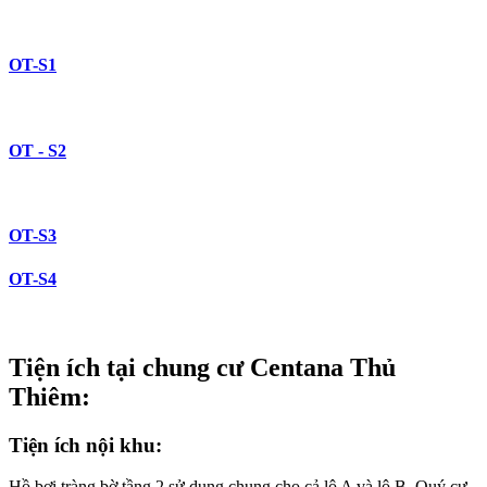
OT-S1
OT - S2
OT-S3
OT-S4
Tiện ích tại chung cư Centana Thủ
Thiêm:
Tiện ích nội khu:
Hồ bơi tràng bờ tầng 2 sử dụng chung cho cả lô A và lô B. Quý cư