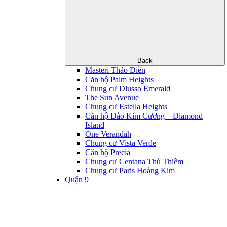
Back
Masteri Thảo Điền
Căn hộ Palm Heights
Chung cư Dlusso Emerald
The Sun Avenue
Chung cư Estella Heights
Căn hộ Đảo Kim Cương – Diamond
Island
One Verandah
Chung cư Vista Verde
Căn hộ Precia
Chung cư Centana Thủ Thiêm
Chung cư Paris Hoàng Kim
Quận 9