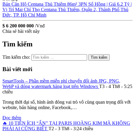
Bán Căn Hộ Centana Thủ Thiêm 86m² 3PN Sổ Hồng | Giá 6.2 Tỷ |
Vị Trí Mai Chí Thọ
Centana Thủ Thiêm, Quận 2, Thành Phố Thủ
Đức, TP. Hồ Chí Minh
$ 6 200 000 000
/Vnđ
Chia sẻ bài viết này
Tìm kiếm
Tìm kiếm cho:
Bài viết mới
SmartTools – Phần mềm miễn phí chuyển đổi ảnh JPG, PNG,
WebP và đóng watermark hàng loạt trên Windows
T3 - 4 Th8 - 5:25
chiều
Trong thời đại số, hình ảnh đóng vai trò vô cùng quan trọng đối với
website, bán hàng online, Facebook,…
Đọc thêm
🔥 10 TIỆN ÍCH “ẨN” TẠI PARIS HOÀNG KIM MÀ KHÔNG
PHẢI AI CŨNG BIẾT
T2 - 3 Th8 - 3:24 chiều