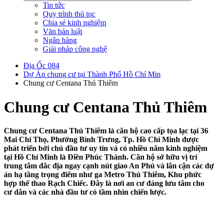
Tin tức
Quy trình thủ tục
Chia sẻ kinh nghiệm
Văn bản luật
Ngân hàng
Giải pháp công nghệ
Địa Ốc 084
Dự Án chung cư tại Thành Phố Hồ Chí Min
Chung cư Centana Thủ Thiêm
Chung cư Centana Thủ Thiêm
Chung cư Centana Thủ Thiêm là căn hộ cao cấp tọa lạc tại 36
Mai Chí Thọ, Phường Bình Trưng, Tp. Hồ Chí Minh được
phát triển bởi chủ đầu tư uy tín và có nhiều năm kinh nghiệm
tại Hồ Chí Minh là Điền Phúc Thành. Căn hộ sở hữu vị trí
trung tâm đắc địa ngay cạnh nút giao An Phú và lân cận các dự
án hạ tầng trọng điểm như ga Metro Thủ Thiêm, Khu phức
hợp thể thao Rạch Chiếc. Đây là nơi an cư đáng lưu tâm cho
cư dân và các nhà đầu tư có tầm nhìn chiến lược.