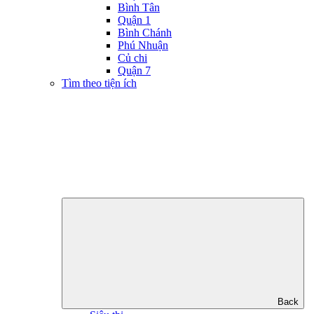
Bình Tân
Quận 1
Bình Chánh
Phú Nhuận
Củ chi
Quận 7
Tìm theo tiện ích
Back