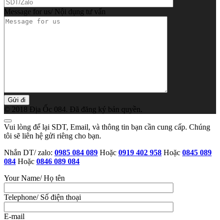
Message for us/ Nội dụng tư vấn
© 2018 Địa Ốc 084. Đã đăng ký bản quyền.
Vui lòng để lại SDT, Email, và thông tin bạn cần cung cấp. Chúng
tôi sẽ liên hệ gửi riêng cho bạn.
Nhắn DT/ zalo:
0985 084 089
Hoặc
0919 402 958
Hoặc
0845 089
084
Hoặc
0846 089 084
Your Name/ Họ tên
Telephone/ Số điện thoại
E-mail