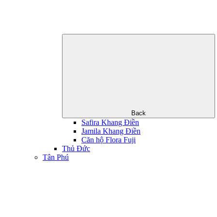
Back
Safira Khang Điền
Jamila Khang Điền
Căn hộ Flora Fuji
Thủ Đức
Tân Phú