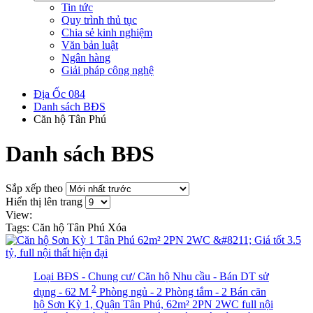
Tin tức
Quy trình thủ tục
Chia sẻ kinh nghiệm
Văn bản luật
Ngân hàng
Giải pháp công nghệ
Địa Ốc 084
Danh sách BĐS
Căn hộ Tân Phú
Danh sách BĐS
Sắp xếp theo
Hiển thị lên trang
View:
Tags: Căn hộ Tân Phú
Xóa
Loại BĐS - Chung cư/ Căn hộ
Nhu cầu - Bán
DT sử
2
dụng - 62 M
Phòng ngủ - 2
Phòng tắm - 2
Bán căn
hộ Sơn Kỳ 1, Quận Tân Phú, 62m² 2PN 2WC full nội