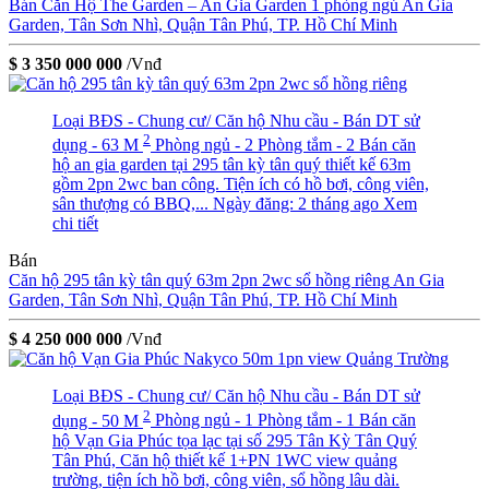
Bán Căn Hộ The Garden – An Gia Garden 1 phòng ngủ
An Gia
Garden, Tân Sơn Nhì, Quận Tân Phú, TP. Hồ Chí Minh
$ 3 350 000 000
/Vnđ
Loại BĐS - Chung cư/ Căn hộ
Nhu cầu - Bán
DT sử
2
dụng - 63 M
Phòng ngủ - 2
Phòng tắm - 2
Bán căn
hộ an gia garden tại 295 tân kỳ tân quý thiết kế 63m
gồm 2pn 2wc ban công. Tiện ích có hồ bơi, công viên,
sân thượng có BBQ,...
Ngày đăng: 2 tháng ago
Xem
chi tiết
Bán
Căn hộ 295 tân kỳ tân quý 63m 2pn 2wc sổ hồng riêng
An Gia
Garden, Tân Sơn Nhì, Quận Tân Phú, TP. Hồ Chí Minh
$ 4 250 000 000
/Vnđ
Loại BĐS - Chung cư/ Căn hộ
Nhu cầu - Bán
DT sử
2
dụng - 50 M
Phòng ngủ - 1
Phòng tắm - 1
Bán căn
hộ Vạn Gia Phúc tọa lạc tại số 295 Tân Kỳ Tân Quý
Tân Phú, Căn hộ thiết kế 1+PN 1WC view quảng
trường, tiện ích hồ bơi, công viên, sổ hồng lâu dài.