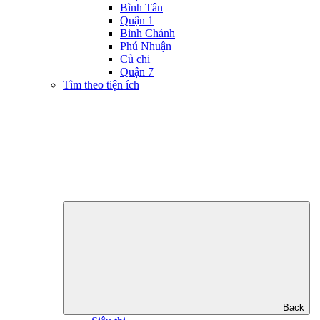
Bình Tân
Quận 1
Bình Chánh
Phú Nhuận
Củ chi
Quận 7
Tìm theo tiện ích
Back