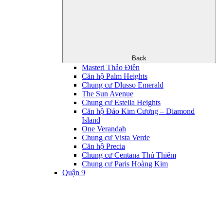
Back
Masteri Thảo Điền
Căn hộ Palm Heights
Chung cư Dlusso Emerald
The Sun Avenue
Chung cư Estella Heights
Căn hộ Đảo Kim Cương – Diamond
Island
One Verandah
Chung cư Vista Verde
Căn hộ Precia
Chung cư Centana Thủ Thiêm
Chung cư Paris Hoàng Kim
Quận 9