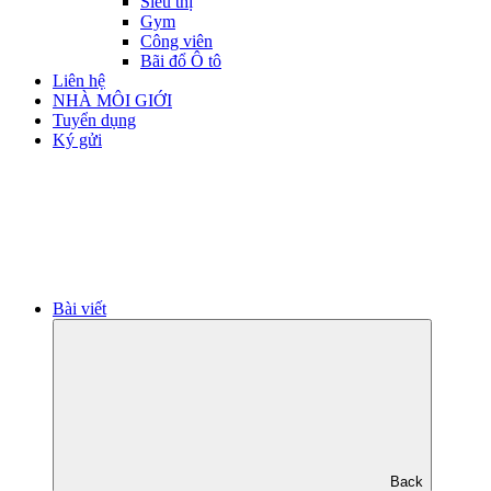
Siêu thị
Gym
Công viên
Bãi đổ Ô tô
Liên hệ
NHÀ MÔI GIỚI
Tuyển dụng
Ký gửi
Bài viết
Back