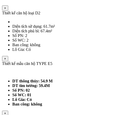
×
Thiết kế căn hộ loại D2
Diện tích sử dụng: 61.7m²
Diện tích phủ bì: 67.4m²
Số PN: 2
Số WC: 2
Ban công: không
Lô Gia: Có
×
Thiết kế mẫu căn hộ TYPE E5
DT thông thủy: 54.9 M
DT tim tường: 59.4M
Số PN: 02
Số WC: 01
Lô Gia: Có
Ban công: không
×