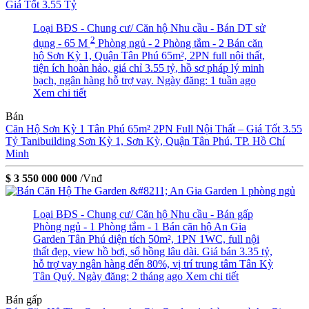
Loại BĐS - Chung cư/ Căn hộ
Nhu cầu - Bán
DT sử
2
dụng - 65 M
Phòng ngủ - 2
Phòng tắm - 2
Bán căn
hộ Sơn Kỳ 1, Quận Tân Phú 65m², 2PN full nội thất,
tiện ích hoàn hảo, giá chỉ 3.55 tỷ, hồ sơ pháp lý minh
bạch, ngân hàng hỗ trợ vay.
Ngày đăng: 1 tuần ago
Xem chi tiết
Bán
Căn Hộ Sơn Kỳ 1 Tân Phú 65m² 2PN Full Nội Thất – Giá Tốt 3.55
Tỷ
Tanibuilding Sơn Kỳ 1, Sơn Kỳ, Quận Tân Phú, TP. Hồ Chí
Minh
$ 3 550 000 000
/Vnđ
Loại BĐS - Chung cư/ Căn hộ
Nhu cầu - Bán gấp
Phòng ngủ - 1
Phòng tắm - 1
Bán căn hộ An Gia
Garden Tân Phú diện tích 50m², 1PN 1WC, full nội
thất đẹp, view hồ bơi, sổ hồng lâu dài. Giá bán 3.35 tỷ,
hỗ trợ vay ngân hàng đến 80%, vị trí trung tâm Tân Kỳ
Tân Quý.
Ngày đăng: 2 tháng ago
Xem chi tiết
Bán gấp