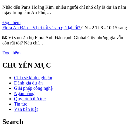
Nhắc đến Paris Hoàng Kim, nhiều người chỉ nhớ đây là dự án nằm
ngay trung tâm An Phú,…
Đọc thêm
Flora An Đào – Vị trí tốt vì sao giá lại tốt?
CN - 2 Th8 - 10:15 sáng
🌇 Vì sao căn hộ Flora Anh Đào cạnh Global City nhưng giá vẫn
còn rất tốt? Nếu chỉ…
Đọc thêm
CHUYÊN MỤC
Chia sẻ kinh nghiệm
Đánh giá dự án
Giải pháp công nghệ
Ngân hàng
Quy trình thủ tục
Tin tức
Văn bản luật
Search