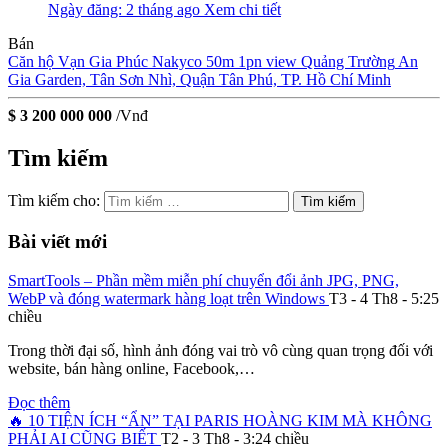
Ngày đăng: 2 tháng ago
Xem chi tiết
Bán
Căn hộ Vạn Gia Phúc Nakyco 50m 1pn view Quảng Trường
An
Gia Garden, Tân Sơn Nhì, Quận Tân Phú, TP. Hồ Chí Minh
$ 3 200 000 000
/Vnđ
Tìm kiếm
Tìm kiếm cho:
Bài viết mới
SmartTools – Phần mềm miễn phí chuyển đổi ảnh JPG, PNG,
WebP và đóng watermark hàng loạt trên Windows
T3 - 4 Th8 - 5:25
chiều
Trong thời đại số, hình ảnh đóng vai trò vô cùng quan trọng đối với
website, bán hàng online, Facebook,…
Đọc thêm
🔥 10 TIỆN ÍCH “ẨN” TẠI PARIS HOÀNG KIM MÀ KHÔNG
PHẢI AI CŨNG BIẾT
T2 - 3 Th8 - 3:24 chiều