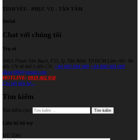
TÌNH YÊU - PHỤC VỤ - TẬN TÂM
Social
Chat với chúng tôi
Trụ sở
306/1 Phạm Văn Bạch, P15, Q. Tân Bình, TP.HCM
Làm viêc: 8h
đến 17h từ thứ 3 đến CN.
+84 985 084 089
+84 888 084 089
diaoc084@gmail.com
HOTLINE:
0919 402 958
Chi tiết liên hệ...
Tìm kiếm
Tìm kiếm cho:
Liên hệ hổ trợ
ĐT/ Zalo