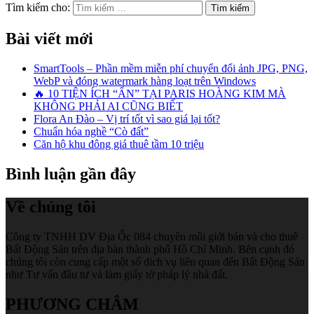
Tìm kiếm cho:
Bài viết mới
SmartTools – Phần mềm miễn phí chuyển đổi ảnh JPG, PNG,
WebP và đóng watermark hàng loạt trên Windows
🔥 10 TIỆN ÍCH “ẨN” TẠI PARIS HOÀNG KIM MÀ
KHÔNG PHẢI AI CŨNG BIẾT
Flora An Đào – Vị trí tốt vì sao giá lại tốt?
Chuẩn hóa nghề “Cò đất”
Căn hộ khu đông giá thuê tầm 10 triệu
Bình luận gần đây
Về chúng tôi
Công ty TNHH DV Địa Ốc 084 chuyên môi giới bán và cho thuê
Bất Động Sản trên địa bàn thành phố Hồ Chí Minh. Bên cạnh đó
chúng tôi còn cung cấp một số dich vụ liên quan đến Bất Động Sản
như Tư vấn đầu tư và làm giấy tờ pháp lý nhà đất.
PHƯƠNG CHÂM