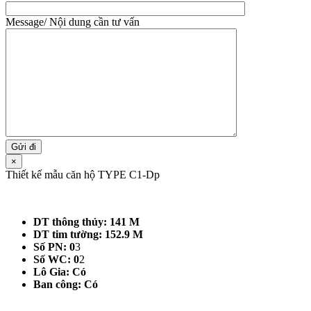
Message/ Nội dung cần tư vấn
×
Thiết kế mẫu căn hộ TYPE C1-Dp
DT thông thủy: 141 M
DT tim tường: 152.9 M
Số PN: 0
3
Số WC: 0
2
Lô Gia: Có
Ban công: Có