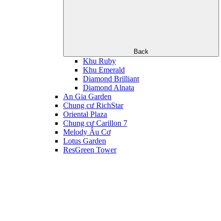
Back
Khu Ruby
Khu Emerald
Diamond Brilliant
Diamond Alnata
An Gia Garden
Chung cư RichStar
Oriental Plaza
Chung cư Carillon 7
Melody Âu Cơ
Lotus Garden
ResGreen Tower