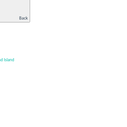
Back
d Island