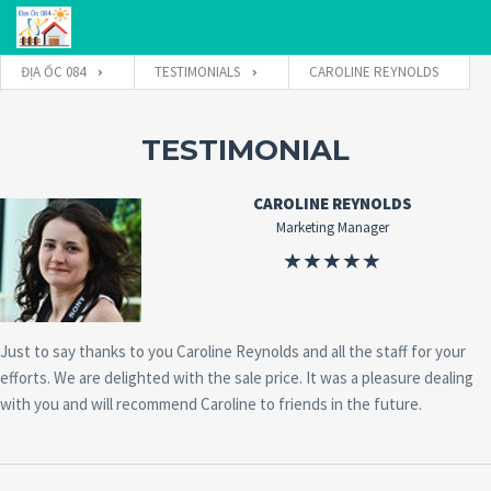
ĐỊA ỐC 084
TESTIMONIALS
CAROLINE REYNOLDS
Tên đăng nhập
TESTIMONIAL
CAROLINE REYNOLDS
Mật khẩu
Marketing Manager
Connect with:
Just to say thanks to you Caroline Reynolds and all the staff for your
efforts. We are delighted with the sale price. It was a pleasure dealing
Forgot
with you and will recommend Caroline to friends in the future.
SIGN IN
password?
Remember me