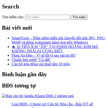
Search
Tìm kiếm cho:
Bài viết mới
SmartTools – Phần mềm miễn phí chuyển đổi ảnh JPG, PNG,
WebP và đóng watermark hàng loạt trên Windows
🔥 10 TIỆN ÍCH “ẨN” TẠI PARIS HOÀNG KIM MÀ
KHÔNG PHẢI AI CŨNG BIẾT
Flora An Đào – Vị trí tốt vì sao giá lại tốt?
Chuẩn hóa nghề “Cò đất”
Căn hộ khu đông giá thuê tầm 10 triệu
Bình luận gần đây
BĐS tương tự
Loại BĐS - Chung cư/ Căn hộ
Nhu cầu - Bán
DT sử