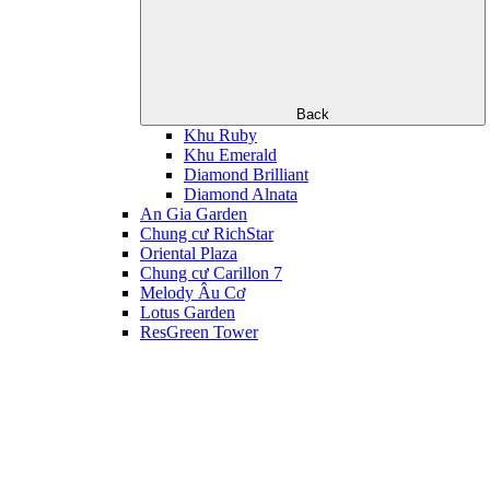
Back
Khu Ruby
Khu Emerald
Diamond Brilliant
Diamond Alnata
An Gia Garden
Chung cư RichStar
Oriental Plaza
Chung cư Carillon 7
Melody Âu Cơ
Lotus Garden
ResGreen Tower