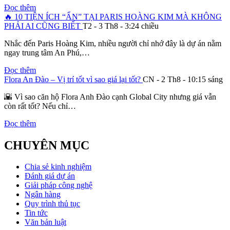
Đọc thêm
🔥 10 TIỆN ÍCH “ẨN” TẠI PARIS HOÀNG KIM MÀ KHÔNG
PHẢI AI CŨNG BIẾT
T2 - 3 Th8 - 3:24 chiều
Nhắc đến Paris Hoàng Kim, nhiều người chỉ nhớ đây là dự án nằm
ngay trung tâm An Phú,…
Đọc thêm
Flora An Đào – Vị trí tốt vì sao giá lại tốt?
CN - 2 Th8 - 10:15 sáng
🌇 Vì sao căn hộ Flora Anh Đào cạnh Global City nhưng giá vẫn
còn rất tốt? Nếu chỉ…
Đọc thêm
CHUYÊN MỤC
Chia sẻ kinh nghiệm
Đánh giá dự án
Giải pháp công nghệ
Ngân hàng
Quy trình thủ tục
Tin tức
Văn bản luật