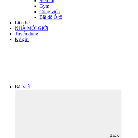
Siêu thị
Gym
Công viên
Bãi đổ Ô tô
Liên hệ
NHÀ MÔI GIỚI
Tuyển dụng
Ký gửi
Bài viết
Back