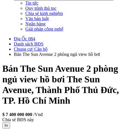
Tin tức
Quy trình thủ tục
Chia sẻ kinh nghiệm
Văn bản luật
Ngân hàng
Giải pháp công nghệ
Địa Ốc 084
Danh sách BĐS
Chung cư/ Căn hộ
Bán The Sun Avenue 2 phòng ngủ view hồ bơi
Bán The Sun Avenue 2 phòng
ngủ view hồ bơi
The Sun
Avenue, Thành Phố Thủ Đức,
TP. Hồ Chí Minh
$ 7 400 000 000
/Vnđ
Chia sẻ BĐS này
In