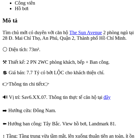
Công viên
Hồ bơi
Mô tả
Tìm chủ mới có duyên với căn hộ
The Sun Avenue
2 phòng ngủ tại
28 Đ. Mai Chí Thọ, An Phú, Quận 2, Thành phố Hồ Chí Minh.
⚪️ Diện tích: 73m².
⚒ Thiết kế: 2 PN 2WC phòng khách, bếp + Ban công.
💲 Giá bán: 7.7 Tỷ có bớt LỘC cho khách thiện chí.
👉Thông tin chi tiết:👉
🔊 Vị trí: Sav6.XX.07. Thông tin thực tế căn hộ tại
đây
➡️ Hướng cửa: Đông Nam.
⬅️ Hướng ban công: Tây Bắc. View hồ bơi, Landmark 81.
↕️ Tầng: Tầng trung vừa tầm mắt, lên xuống thuận tiện an toàn, ít ồn