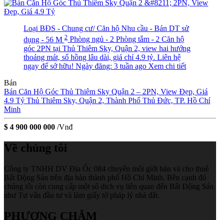
Loại BĐS - Chung cư/ Căn hộ
Nhu cầu - Bán
DT sử
2
dụng - 56 M
Phòng ngủ - 2
Phòng tắm - 2
Căn hộ
góc 2PN tại Thủ Thiêm Sky, Quận 2, view hai hướng
thoáng mát, sổ hồng lâu dài, giá chỉ 4.9 tỷ. Liên hệ
ngay để sở hữu!
Ngày đăng: 3 tuần ago
Xem chi tiết
Bán
Bán Căn Hộ Góc Thủ Thiêm Sky Quận 2 – 2PN, View Đẹp, Giá
4.9 Tỷ
Thủ Thiêm Sky, Quận 2, Thành Phố Thủ Đức, TP. Hồ Chí
Minh
$ 4 900 000 000
/Vnđ
Về chúng tôi
Công ty TNHH DV Địa Ốc 084 chuyên môi giới bán và cho thuê
Bất Động Sản trên địa bàn thành phố Hồ Chí Minh. Bên cạnh đó
chúng tôi còn cung cấp một số dich vụ liên quan đến Bất Động Sản
như Tư vấn đầu tư và làm giấy tờ pháp lý nhà đất.
PHƯƠNG CHÂM