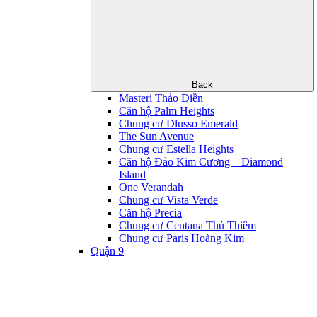
Back
Masteri Thảo Điền
Căn hộ Palm Heights
Chung cư Dlusso Emerald
The Sun Avenue
Chung cư Estella Heights
Căn hộ Đảo Kim Cương – Diamond
Island
One Verandah
Chung cư Vista Verde
Căn hộ Precia
Chung cư Centana Thủ Thiêm
Chung cư Paris Hoàng Kim
Quận 9