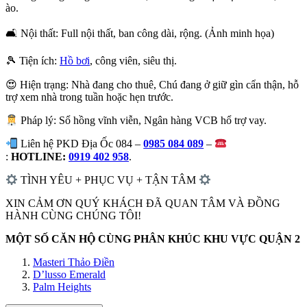
ào.
🛋 Nội thất: Full nội thất, ban công dài, rộng. (Ảnh minh họa)
🎾 Tiện ích:
Hồ bơi
, công viên, siêu thị.
😍 Hiện trạng: Nhà đang cho thuê, Chú đang ở giữ gìn cẩn thận, hỗ
trợ xem nhà trong tuần hoặc hẹn trước.
Pháp lý: Sổ hồng vĩnh viễn, Ngân hàng VCB hổ trợ vay.
Liên hệ PKD Địa Ốc 084 –
0985 084 089
–
:
HOTLINE:
0919 402 958
.
TÌNH YÊU + PHỤC VỤ + TẬN TÂM
XIN CẢM ƠN QUÝ KHÁCH ĐÃ QUAN TÂM VÀ ĐỒNG
HÀNH CÙNG CHÚNG TÔI!
MỘT SỐ CĂN HỘ CÙNG PHÂN KHÚC KHU VỰC QUẬN 2
Masteri Thảo Điền
D’lusso Emerald
Palm Heights