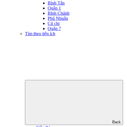
Bình Tân
Quận 1
Bình Chánh
Phú Nhuận
Củ chi
Quận 7
Tìm theo tiện ích
Back