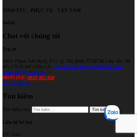
TÌNH YÊU - PHỤC VỤ - TẬN TÂM
Social
Chat với chúng tôi
Trụ sở
306/1 Phạm Văn Bạch, P15, Q. Tân Bình, TP.HCM
Làm viêc: 8h
đến 17h từ thứ 3 đến CN.
+84 985 084 089
+84 888 084 089
diaoc084@gmail.com
HOTLINE:
0919 402 958
Chi tiết liên hệ...
Tìm kiếm
Tìm kiếm cho:
Liên hệ hổ trợ
ĐT/ Zalo