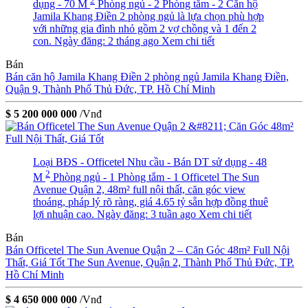
2
dụng - 70 M
Phòng ngủ - 2
Phòng tắm - 2
Căn hộ
Jamila Khang Điền 2 phòng ngủ là lựa chọn phù hợp
với những gia đình nhỏ gồm 2 vợ chồng và 1 đến 2
con.
Ngày đăng: 2 tháng ago
Xem chi tiết
Bán
Bán căn hộ Jamila Khang Điền 2 phòng ngủ
Jamila Khang Điền,
Quận 9, Thành Phố Thủ Đức, TP. Hồ Chí Minh
$ 5 200 000 000
/Vnđ
Loại BĐS - Officetel
Nhu cầu - Bán
DT sử dụng - 48
2
M
Phòng ngủ - 1
Phòng tắm - 1
Officetel The Sun
Avenue Quận 2, 48m² full nội thất, căn góc view
thoáng, pháp lý rõ ràng, giá 4.65 tỷ sẵn hợp đồng thuê
lợi nhuận cao.
Ngày đăng: 3 tuần ago
Xem chi tiết
Bán
Bán Officetel The Sun Avenue Quận 2 – Căn Góc 48m² Full Nội
Thất, Giá Tốt
The Sun Avenue, Quận 2, Thành Phố Thủ Đức, TP.
Hồ Chí Minh
$ 4 650 000 000
/Vnđ