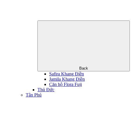
Back
Safira Khang Điền
Jamila Khang Điền
Căn hộ Flora Fuji
Thủ Đức
Tân Phú