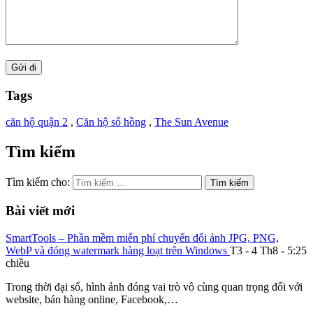
Tags
căn hộ quận 2
,
Căn hộ sổ hồng
,
The Sun Avenue
Tìm kiếm
Tìm kiếm cho:
Bài viết mới
SmartTools – Phần mềm miễn phí chuyển đổi ảnh JPG, PNG,
WebP và đóng watermark hàng loạt trên Windows
T3 - 4 Th8 - 5:25
chiều
Trong thời đại số, hình ảnh đóng vai trò vô cùng quan trọng đối với
website, bán hàng online, Facebook,…