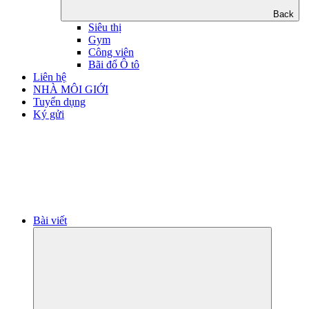
Back
Siêu thị
Gym
Công viên
Bãi đổ Ô tô
Liên hệ
NHÀ MÔI GIỚI
Tuyển dụng
Ký gửi
Bài viết