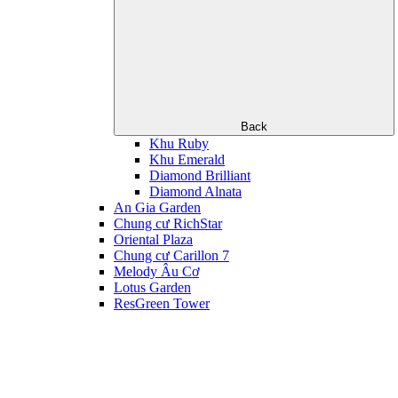
Back
Khu Ruby
Khu Emerald
Diamond Brilliant
Diamond Alnata
An Gia Garden
Chung cư RichStar
Oriental Plaza
Chung cư Carillon 7
Melody Âu Cơ
Lotus Garden
ResGreen Tower