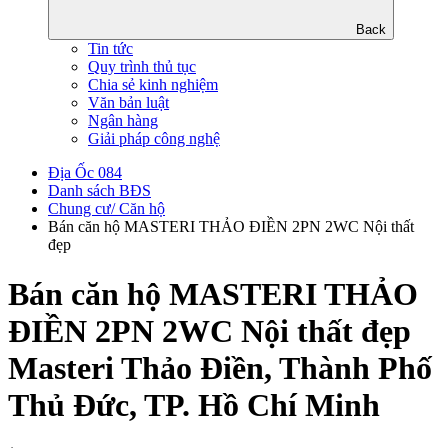
Back
Tin tức
Quy trình thủ tục
Chia sẻ kinh nghiệm
Văn bản luật
Ngân hàng
Giải pháp công nghệ
Địa Ốc 084
Danh sách BĐS
Chung cư/ Căn hộ
Bán căn hộ MASTERI THẢO ĐIỀN 2PN 2WC Nội thất
đẹp
Bán căn hộ MASTERI THẢO
ĐIỀN 2PN 2WC Nội thất đẹp
Masteri Thảo Điền, Thành Phố
Thủ Đức, TP. Hồ Chí Minh