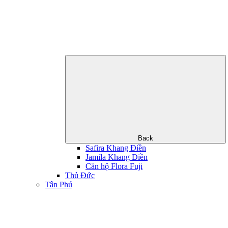
Back
Safira Khang Điền
Jamila Khang Điền
Căn hộ Flora Fuji
Thủ Đức
Tân Phú