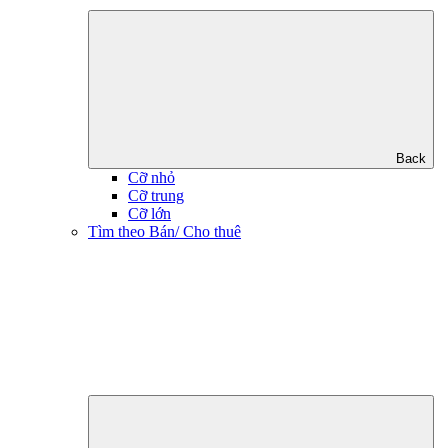
Back
Cỡ nhỏ
Cỡ trung
Cỡ lớn
Tìm theo Bán/ Cho thuê