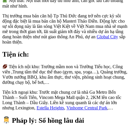
Nội thất: Nội thất mới đầy đủ như ảnh, căn góc lầu cao thoáng
mát như hình.
Thị trường mua bán căn hộ Tp Thủ Đức đang trở nên cực kỳ sôi
động đặc biệt là mua bán căn hộ Masteri Thảo Điền. Động lực cho
sự sôi đọng này là làn sóng Việt Kiệt về Việt Nam mua nhà sẽ mạnh
mẽ trong thời gian tới, lãi suất giảm tới đáy và nhiều dự án hạ tầng
đang hoàn thiện như nút giao thông An Phú, dự an
Global City
sắp
hoàn thiện.
Tiện ích:
Tiện ích nội khu: Trường mầm non và Trường Tiểu học, Công
viên ,Trung tâm thể dục thể thao (gym, spa, yoga…), Quảng trường,
Vườn nướng BBQ, khu ẩm thực, thư viện, phòng sinh hoạt chung,
đường chạy bộ, bể bơi,…
Tiện ích ngoại khu: Trước mặt chung cư là nhà Ga Metro Bến
Thành – Suối Tiên, Vincom Mega Mall quận 2, 2KM lên cao tốc
Long Thành – Dầu Giây. Liền kề xung quanh là các dự án lớn
nhưng Lexington,
Estella Heights
,
Vinhome Central Park
,…
Pháp lý: Sổ hồng lâu dài