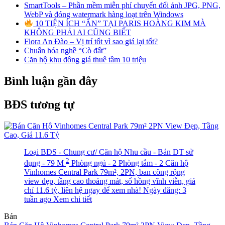
SmartTools – Phần mềm miễn phí chuyển đổi ảnh JPG, PNG,
WebP và đóng watermark hàng loạt trên Windows
10 TIỆN ÍCH “ẨN” TẠI PARIS HOÀNG KIM MÀ
KHÔNG PHẢI AI CŨNG BIẾT
Flora An Đào – Vị trí tốt vì sao giá lại tốt?
Chuẩn hóa nghề “Cò đất”
Căn hộ khu đông giá thuê tầm 10 triệu
Bình luận gần đây
BĐS tương tự
Loại BĐS - Chung cư/ Căn hộ
Nhu cầu - Bán
DT sử
2
dụng - 79 M
Phòng ngủ - 2
Phòng tắm - 2
Căn hộ
Vinhomes Central Park 79m², 2PN, ban công rộng
view đẹp, tầng cao thoáng mát, sổ hồng vĩnh viễn, giá
chỉ 11.6 tỷ, liên hệ ngay để xem nhà!
Ngày đăng: 3
tuần ago
Xem chi tiết
Bán