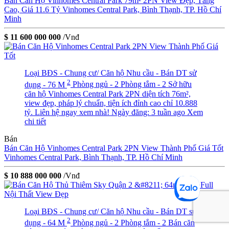
Bán Căn Hộ Vinhomes Central Park 79m² 2PN View Đẹp, Tầng
Cao, Giá 11.6 Tỷ
Vinhomes Central Park, Bình Thạnh, TP. Hồ Chí
Minh
$ 11 600 000 000
/Vnđ
Loại BĐS - Chung cư/ Căn hộ
Nhu cầu - Bán
DT sử
2
dụng - 76 M
Phòng ngủ - 2
Phòng tắm - 2
Sở hữu
căn hộ Vinhomes Central Park 2PN diện tích 76m²,
view đẹp, pháp lý chuẩn, tiện ích đỉnh cao chỉ 10.888
tỷ. Liên hệ ngay xem nhà!
Ngày đăng: 3 tuần ago
Xem
chi tiết
Bán
Bán Căn Hộ Vinhomes Central Park 2PN View Thành Phố Giá Tốt
Vinhomes Central Park, Bình Thạnh, TP. Hồ Chí Minh
$ 10 888 000 000
/Vnđ
Loại BĐS - Chung cư/ Căn hộ
Nhu cầu - Bán
DT sử
2
dụng - 64 M
Phòng ngủ - 2
Phòng tắm - 2
Bán căn