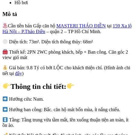
Hồ bơi
Mô tả
Cần tiền bán Gấp căn hộ
MASTERI THẢO ĐIỀN
tại
159 Xa lộ
Hà Nội – P.Thảo Điền
– quận 2 – TP Hồ Chí Minh.
Diện tích: 73m². Diện tích thông thủy: 68m²
Thiết kế: 2PN 2WC phòng khách, bếp + Ban công. Căn góc 2
view gió mát
Giá bán: 9.8 Tỷ có bớt LỘC cho khách thiện chí. (Hình ảnh chi
tiết tại
đây
)
Thông tin chi tiết:
Hướng cửa: Nam.
Hướng ban công: Bắc. căn hộ mát bốn mùa, ít nắng chiếu.
Tầng: Tầng trung vừa tầm mắt, lên xuống thuận tiện an toàn, ít
ồn ào.