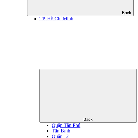
Back
TP. Hồ Chí Minh
Back
Quận Tân Phú
Tân Bình
Quận 12