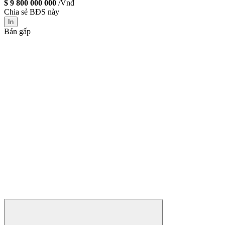
$ 9 800 000 000
/Vnđ
Chia sẻ BĐS này
In
Bán gấp