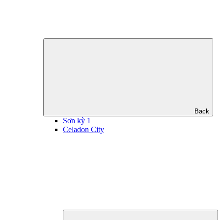
Back
Sơn kỳ 1
Celadon City