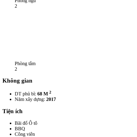
Phòng ngủ
2
Phòng tắm
2
Không gian
2
DT phủ bì:
68 M
Năm xây dựng:
2017
Tiện ích
Bãi đổ Ô tô
BBQ
Công viên