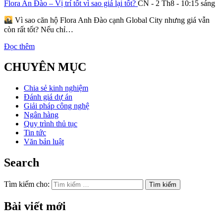
Flora An Đào – Vị trí tốt vì sao giá lại tốt?
CN - 2 Th8 - 10:15 sáng
Vì sao căn hộ Flora Anh Đào cạnh Global City nhưng giá vẫn
còn rất tốt? Nếu chỉ…
Đọc thêm
CHUYÊN MỤC
Chia sẻ kinh nghiệm
Đánh giá dự án
Giải pháp công nghệ
Ngân hàng
Quy trình thủ tục
Tin tức
Văn bản luật
Search
Tìm kiếm cho:
Bài viết mới