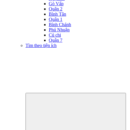
Gò Vấp
Quận 2
Bình Tân
Quận 1
Bình Chánh
Phú Nhuận
Củ chi
Quận 7
Tìm theo tiện ích