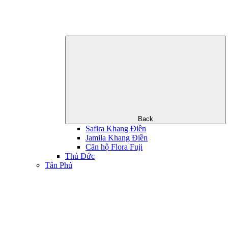
Back
Safira Khang Điền
Jamila Khang Điền
Căn hộ Flora Fuji
Thủ Đức
Tân Phú