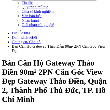
Tin tức
Quy trình thủ tục
Chia sẻ kinh nghiệm
Văn bản luật
Ngân hàng
Giải pháp công nghệ
Địa Ốc 084
Danh sách BĐS
Chung cư/ Căn hộ
Bán Căn Hộ Gateway Thảo Điền 90m² 2PN Căn Góc View
Đẹp
Bán Căn Hộ Gateway Thảo
Điền 90m² 2PN Căn Góc View
Đẹp
Gateway Thảo Điền, Quận
2, Thành Phố Thủ Đức, TP. Hồ
Chí Minh