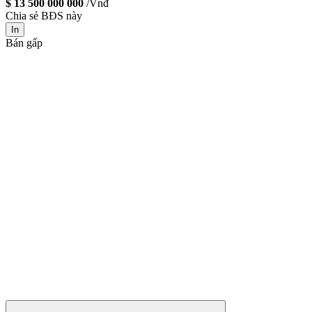
$ 13 500 000 000
/Vnđ
Chia sẻ BĐS này
In
Bán gấp