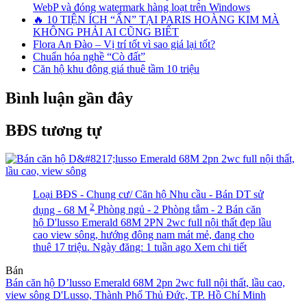
WebP và đóng watermark hàng loạt trên Windows
🔥 10 TIỆN ÍCH “ẨN” TẠI PARIS HOÀNG KIM MÀ
KHÔNG PHẢI AI CŨNG BIẾT
Flora An Đào – Vị trí tốt vì sao giá lại tốt?
Chuẩn hóa nghề “Cò đất”
Căn hộ khu đông giá thuê tầm 10 triệu
Bình luận gần đây
BĐS tương tự
Loại BĐS - Chung cư/ Căn hộ
Nhu cầu - Bán
DT sử
2
dụng - 68 M
Phòng ngủ - 2
Phòng tắm - 2
Bán căn
hộ D'lusso Emerald 68M 2PN 2wc full nội thất đẹp lầu
cao view sông, hướng đông nam mát mẻ, đang cho
thuê 17 triệu.
Ngày đăng: 1 tuần ago
Xem chi tiết
Bán
Bán căn hộ D’lusso Emerald 68M 2pn 2wc full nội thất, lầu cao,
view sông
D'Lusso, Thành Phố Thủ Đức, TP. Hồ Chí Minh