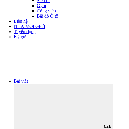
Siêu thị
Gym
Công viên
Bãi đổ Ô tô
Liên hệ
NHÀ MÔI GIỚI
Tuyển dụng
Ký gửi
Bài viết
Back