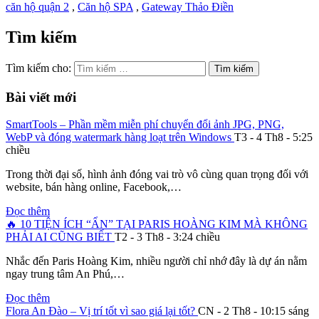
căn hộ quận 2
,
Căn hộ SPA
,
Gateway Thảo Điền
Tìm kiếm
Tìm kiếm cho:
Bài viết mới
SmartTools – Phần mềm miễn phí chuyển đổi ảnh JPG, PNG,
WebP và đóng watermark hàng loạt trên Windows
T3 - 4 Th8 - 5:25
chiều
Trong thời đại số, hình ảnh đóng vai trò vô cùng quan trọng đối với
website, bán hàng online, Facebook,…
Đọc thêm
🔥 10 TIỆN ÍCH “ẨN” TẠI PARIS HOÀNG KIM MÀ KHÔNG
PHẢI AI CŨNG BIẾT
T2 - 3 Th8 - 3:24 chiều
Nhắc đến Paris Hoàng Kim, nhiều người chỉ nhớ đây là dự án nằm
ngay trung tâm An Phú,…
Đọc thêm
Flora An Đào – Vị trí tốt vì sao giá lại tốt?
CN - 2 Th8 - 10:15 sáng