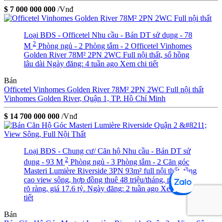
$ 7 000 000 000
/Vnđ
Loại BĐS - Officetel
Nhu cầu - Bán
DT sử dụng - 78
2
M
Phòng ngủ - 2
Phòng tắm - 2
Officetel Vinhomes
Golden River 78M² 2PN 2WC Full nội thất, sổ hồng
lâu dài
Ngày đăng: 4 tuần ago
Xem chi tiết
Bán
Officetel Vinhomes Golden River 78M² 2PN 2WC Full nội thất
Vinhomes Golden River, Quận 1, TP. Hồ Chí Minh
$ 14 700 000 000
/Vnđ
Loại BĐS - Chung cư/ Căn hộ
Nhu cầu - Bán
DT sử
2
dụng - 93 M
Phòng ngủ - 3
Phòng tắm - 2
Căn góc
Masteri Lumière Riverside 3PN 93m² full nội thất, tầng
cao view sông, hợp đồng thuê 48 triệu/tháng, pháp lý
rõ ràng, giá 17.6 tỷ.
Ngày đăng: 2 tuần ago
Xem chi
tiết
Bán