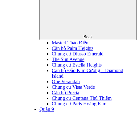
Back
Masteri Thảo Điền
Căn hộ Palm Heights
Chung cư Dlusso Emerald
The Sun Avenue
Chung cư Estella Heights
Căn hộ Đảo Kim Cương – Diamond
Island
One Verandah
Chung cư Vista Verde
Căn hộ Precia
Chung cư Centana Thủ Thiêm
Chung cư Paris Hoàng Kim
Quận 9