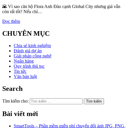
🌇 Vì sao căn hộ Flora Anh Đào cạnh Global City nhưng giá vẫn
còn rất tốt? Nếu chỉ…
Đọc thêm
CHUYÊN MỤC
Chia sẻ kinh nghiệm
Đánh giá dự án
Giải pháp công nghệ
Ngân hàng
Quy trình thủ tục
Tin tức
Văn bản luật
Search
Tìm kiếm cho:
Bài viết mới
SmartTools – Phần mềm miễn phí chuyển đổi ảnh JPG, PNG,