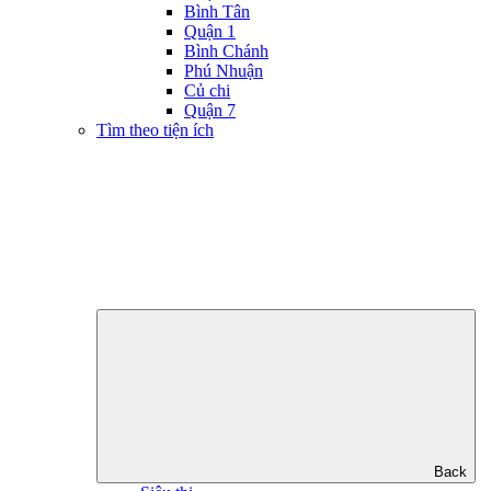
Bình Tân
Quận 1
Bình Chánh
Phú Nhuận
Củ chi
Quận 7
Tìm theo tiện ích
Back