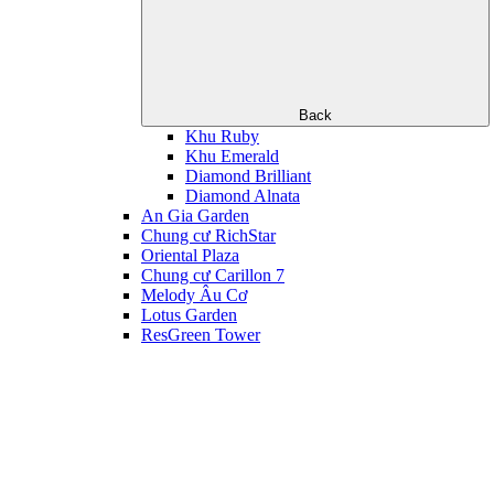
Back
Khu Ruby
Khu Emerald
Diamond Brilliant
Diamond Alnata
An Gia Garden
Chung cư RichStar
Oriental Plaza
Chung cư Carillon 7
Melody Âu Cơ
Lotus Garden
ResGreen Tower