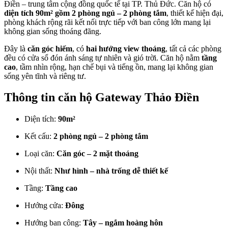
Điền – trung tâm cộng đồng quốc tế tại TP. Thủ Đức. Căn hộ có
diện tích 90m² gồm 2 phòng ngủ – 2 phòng tắm
, thiết kế hiện đại,
phòng khách rộng rãi kết nối trực tiếp với ban công lớn mang lại
không gian sống thoáng đãng.
Đây là
căn góc hiếm
, có
hai hướng view thoáng
, tất cả các phòng
đều có cửa sổ đón ánh sáng tự nhiên và gió trời. Căn hộ nằm
tầng
cao
, tầm nhìn rộng, hạn chế bụi và tiếng ồn, mang lại không gian
sống yên tĩnh và riêng tư.
Thông tin căn hộ Gateway Thảo Điền
Diện tích:
90m²
Kết cấu:
2 phòng ngủ – 2 phòng tắm
Loại căn:
Căn góc – 2 mặt thoáng
Nội thất:
Như hình – nhà trống dễ thiết kế
Tầng:
Tầng cao
Hướng cửa:
Đông
Hướng ban công:
Tây – ngắm hoàng hôn