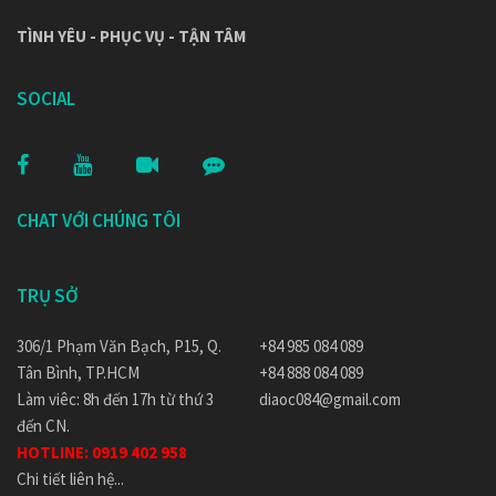
TÌNH YÊU - PHỤC VỤ - TẬN TÂM
SOCIAL
CHAT VỚI CHÚNG TÔI
TRỤ SỞ
306/1 Phạm Văn Bạch, P15, Q.
+84 985 084 089
Tân Bình, TP.HCM
+84 888 084 089
Làm viêc: 8h đến 17h từ thứ 3
diaoc084@gmail.com
đến CN.
HOTLINE:
0919 402 958
Chi tiết liên hệ...