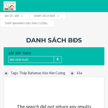
ĐỊA ỐC 084
DANH SÁCH BĐS
THÁP BAHAMAS ĐẢO KIM CƯƠNG
Tên đăng nhập
DANH SÁCH BĐS
Mật khẩu
SẮP XẾP THEO
Mới nhất trước
Connect with:
Tags: Tháp Bahamas Đảo Kim Cương
Xóa
Forgot
SIGN IN
password?
Remember me
The search did not return any results