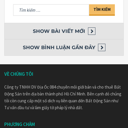
Tìm
kiếm
cho:
SHOW
BÀI VIẾT MỚI
SHOW
BÌNH LUẬN GẦN ĐÂY
VỀ CHÚNG TÔI
Công ty TNHH DV Địa Ốc 084 chuyên môi giới bán và cho thuê Bất
Động Sản trên địa bàn thành phố Hồ Chí Minh. Bên cạnh đó chúng
tôi còn cung cấp một số dich vụ liên quan đến Bất Động Sản như
Tư vấn đầu tư và làm giấy tờ pháp lý nhà đất.
PHƯƠNG CHÂM