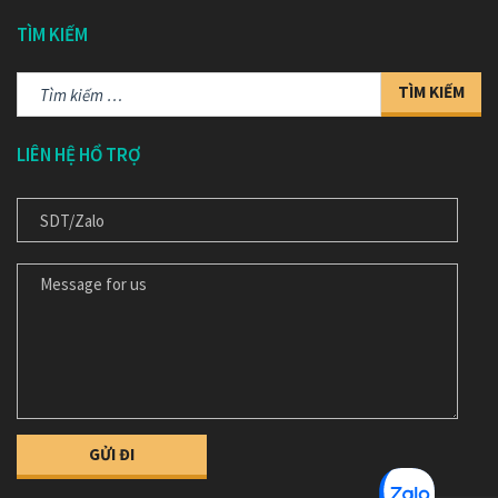
TÌM KIẾM
Tìm
kiếm
cho:
LIÊN HỆ HỔ TRỢ
ĐT/ ZALO
MESSAGE FOR US/ NỘI DỤNG TƯ VẤN