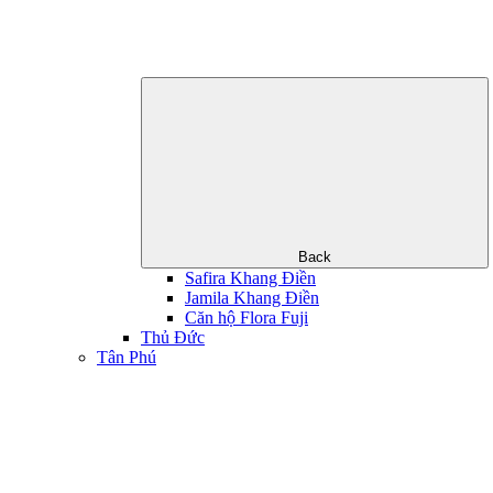
Back
Safira Khang Điền
Jamila Khang Điền
Căn hộ Flora Fuji
Thủ Đức
Tân Phú