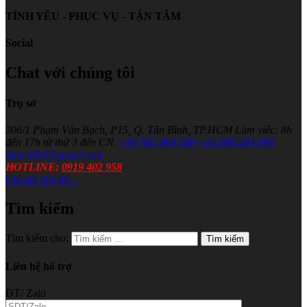
TÌNH YÊU - PHỤC VỤ - TẬN TÂM
Social
Chat với chúng tôi
Trụ sở
306/1 Phạm Văn Bạch, P15, Q. Tân Bình, TP.HCM
Làm viêc: 8h
đến 17h từ thứ 3 đến CN.
+84 985 084 089
+84 888 084 089
diaoc084@gmail.com
HOTLINE:
0919 402 958
Chi tiết liên hệ...
Tìm kiếm
Tìm kiếm cho:
Liên hệ hổ trợ
ĐT/ Zalo