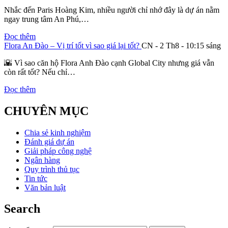
Nhắc đến Paris Hoàng Kim, nhiều người chỉ nhớ đây là dự án nằm
ngay trung tâm An Phú,…
Đọc thêm
Flora An Đào – Vị trí tốt vì sao giá lại tốt?
CN - 2 Th8 - 10:15 sáng
🌇 Vì sao căn hộ Flora Anh Đào cạnh Global City nhưng giá vẫn
còn rất tốt? Nếu chỉ…
Đọc thêm
CHUYÊN MỤC
Chia sẻ kinh nghiệm
Đánh giá dự án
Giải pháp công nghệ
Ngân hàng
Quy trình thủ tục
Tin tức
Văn bản luật
Search