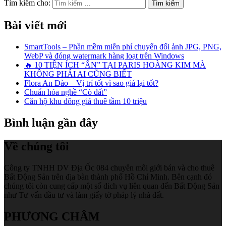
Tìm kiếm cho:
Bài viết mới
SmartTools – Phần mềm miễn phí chuyển đổi ảnh JPG, PNG,
WebP và đóng watermark hàng loạt trên Windows
🔥 10 TIỆN ÍCH “ẨN” TẠI PARIS HOÀNG KIM MÀ
KHÔNG PHẢI AI CŨNG BIẾT
Flora An Đào – Vị trí tốt vì sao giá lại tốt?
Chuẩn hóa nghề “Cò đất”
Căn hộ khu đông giá thuê tầm 10 triệu
Bình luận gần đây
Về chúng tôi
Công ty TNHH DV Địa Ốc 084 chuyên môi giới bán và cho thuê
Bất Động Sản trên địa bàn thành phố Hồ Chí Minh. Bên cạnh đó
chúng tôi còn cung cấp một số dich vụ liên quan đến Bất Động Sản
như Tư vấn đầu tư và làm giấy tờ pháp lý nhà đất.
PHƯƠNG CHÂM