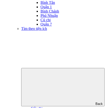
Bình Tân
Quận 1
Bình Chánh
Phú Nhuận
Củ chi
Quận 7
Tìm theo tiện ích
Back