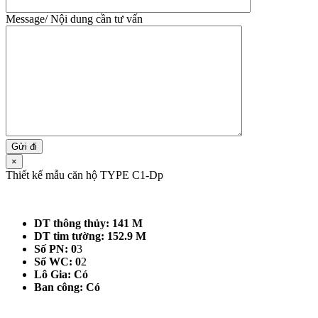
Message/ Nội dung cần tư vấn
×
Thiết kế mẫu căn hộ TYPE C1-Dp
DT thông thủy: 141 M
DT tim tường: 152.9 M
Số PN: 0
3
Số WC: 0
2
Lô Gia: Có
Ban công: Có