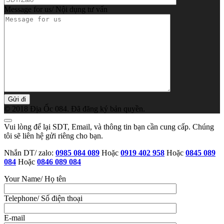
Message for us/ Nội dụng tư vấn
© 2018 Địa Ốc 084. Đã đăng ký bản quyền.
Vui lòng để lại SDT, Email, và thông tin bạn cần cung cấp. Chúng
tôi sẽ liên hệ gửi riêng cho bạn.
Nhắn DT/ zalo:
0985 084 089
Hoặc
0919 402 958
Hoặc
0845 089
084
Hoặc
0846 089 084
Your Name/ Họ tên
Telephone/ Số điện thoại
E-mail