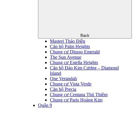
Back
Masteri Thảo Điền
Căn hộ Palm Heights
Chung cư Dlusso Emerald
The Sun Avenue
Chung cư Estella Heights
Căn hộ Đảo Kim Cương – Diamond
Island
One Verandah
Chung cư Vista Verde
Căn hộ Precia
Chung cư Centana Thủ Thiêm
Chung cư Paris Hoàng Kim
Quận 9