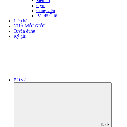
Siêu thị
Gym
Công viên
Bãi đổ Ô tô
Liên hệ
NHÀ MÔI GIỚI
Tuyển dụng
Ký gửi
Bài viết
Back