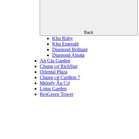
Back
Khu Ruby
Khu Emerald
Diamond Brilliant
Diamond Alnata
An Gia Garden
Chung cư RichStar
Oriental Plaza
Chung cư Carillon 7
Melody Âu Cơ
Lotus Garden
ResGreen Tower