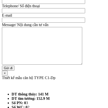
Telephone/ Số điện thoại
E-mail
Message/ Nội dung cần tư vấn
×
Thiết kế mẫu căn hộ TYPE C1-Dp
DT thông thủy: 141 M
DT tim tường: 152.9 M
Số PN: 0
3
Số WC: 0
2