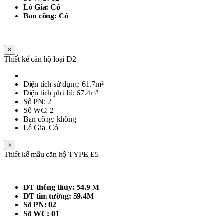
Lô Gia: Có
Ban công: Có
×
Thiết kế căn hộ loại D2
Diện tích sử dụng: 61.7m²
Diện tích phủ bì: 67.4m²
Số PN: 2
Số WC: 2
Ban công: không
Lô Gia: Có
×
Thiết kế mẫu căn hộ TYPE E5
DT thông thủy: 54.9 M
DT tim tường: 59.4M
Số PN: 02
Số WC: 01