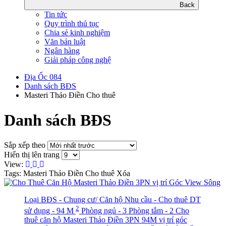
Back
Tin tức
Quy trình thủ tục
Chia sẻ kinh nghiệm
Văn bản luật
Ngân hàng
Giải pháp công nghệ
Địa Ốc 084
Danh sách BĐS
Masteri Thảo Điền Cho thuê
Danh sách BĐS
Sắp xếp theo
Hiển thị lên trang
View:
Tags: Masteri Thảo Điền Cho thuê
Xóa
Loại BĐS - Chung cư/ Căn hộ
Nhu cầu - Cho thuê
DT
2
sử dụng - 94 M
Phòng ngủ - 3
Phòng tắm - 2
Cho
thuê căn hộ Masteri Thảo Điền 3PN 94M vị trí góc