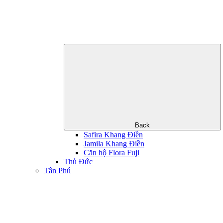
Back
Safira Khang Điền
Jamila Khang Điền
Căn hộ Flora Fuji
Thủ Đức
Tân Phú