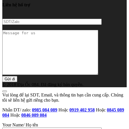
cho:
Liên hệ hổ trợ
ĐT/
Zalo
Message
for
us/
Nội
dụng
tư
vấn
© 2018 Địa Ốc 084. Đã đăng ký bản quyền.
Vui lòng để lại SDT, Email, và thông tin bạn cần cung cấp. Chúng
tôi sẽ liên hệ gửi riêng cho bạn.
Nhắn DT/ zalo:
0985 084 089
Hoặc
0919 402 958
Hoặc
0845 089
084
Hoặc
0846 089 084
Your Name/ Họ tên