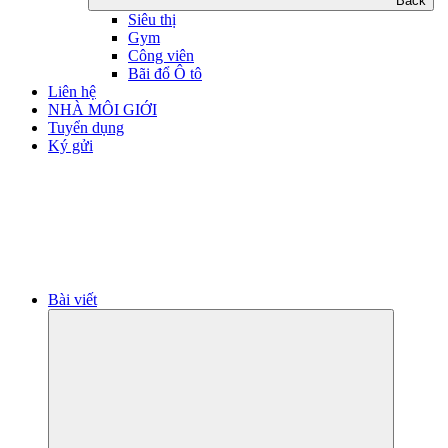
Back
Siêu thị
Gym
Công viên
Bãi đổ Ô tô
Liên hệ
NHÀ MÔI GIỚI
Tuyển dụng
Ký gửi
Bài viết