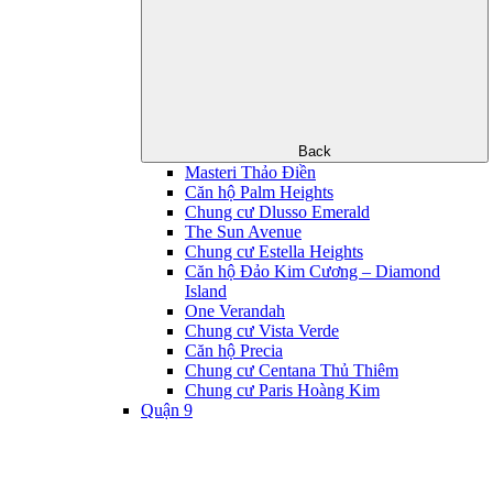
Back
Masteri Thảo Điền
Căn hộ Palm Heights
Chung cư Dlusso Emerald
The Sun Avenue
Chung cư Estella Heights
Căn hộ Đảo Kim Cương – Diamond
Island
One Verandah
Chung cư Vista Verde
Căn hộ Precia
Chung cư Centana Thủ Thiêm
Chung cư Paris Hoàng Kim
Quận 9