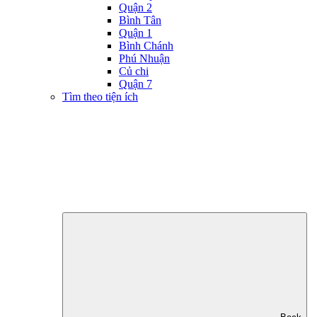
Quận 2
Bình Tân
Quận 1
Bình Chánh
Phú Nhuận
Củ chi
Quận 7
Tìm theo tiện ích