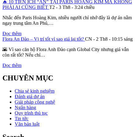
🔥 10 TIỆN ÍCH “ẨN” TẠI PARIS HOÀNG KIM MÀ KHÔNG
PHẢI AI CŨNG BIẾT
T2 - 3 Th8 - 3:24 chiều
Nhắc đến Paris Hoàng Kim, nhiều người chỉ nhớ đây là dự án nằm
ngay trung tâm An Phú,…
Đọc thêm
Flora An Đào – Vị trí tốt vì sao giá lại tốt?
CN - 2 Th8 - 10:15 sáng
🌇 Vì sao căn hộ Flora Anh Đào cạnh Global City nhưng giá vẫn
còn rất tốt? Nếu chỉ…
Đọc thêm
CHUYÊN MỤC
Chia sẻ kinh nghiệm
Đánh giá dự án
Giải pháp công nghệ
Ngân hàng
Quy trình thủ tục
Tin tức
Văn bản luật