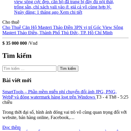
view sông cực đẹp. căn hộ đã trang bị đầy đủ nội thất,
trống sẵn, chỉ xách vali vào ở. giá cả vô cùng hợp lý.
Ngày đăng: 1 tháng ago
Xem chi tiết
Cho thuê
Cho Thuê Căn Hộ Masteri Thảo Điền 3PN vị trí Góc View Sông
Masteri Thảo Điền, Thành Phố Thủ Đức, TP. Hồ Chí Minh
$ 35 000 000
/Vnđ
Tìm kiếm
Tìm
kiếm
cho:
Bài viết mới
SmartTools – Phần mềm miễn phí chuyển đổi ảnh JPG, PNG,
WebP và đóng watermark hàng loạt trên Windows
T3 - 4 Th8 - 5:25
chiều
Trong thời đại số, hình ảnh đóng vai trò vô cùng quan trọng đối với
website, bán hàng online, Facebook,…
Đọc thêm