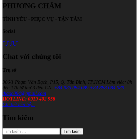
PHƯƠNG CHÂM
TÌNH YÊU - PHỤC VỤ - TẬN TÂM
Social
Chat với chúng tôi
Trụ sở
306/1 Phạm Văn Bạch, P15, Q. Tân Bình, TP.HCM
Làm viêc: 8h
đến 17h từ thứ 3 đến CN.
+84 985 084 089
+84 888 084 089
diaoc084@gmail.com
HOTLINE:
0919 402 958
Chi tiết liên hệ...
Tìm kiếm
Tìm
kiếm