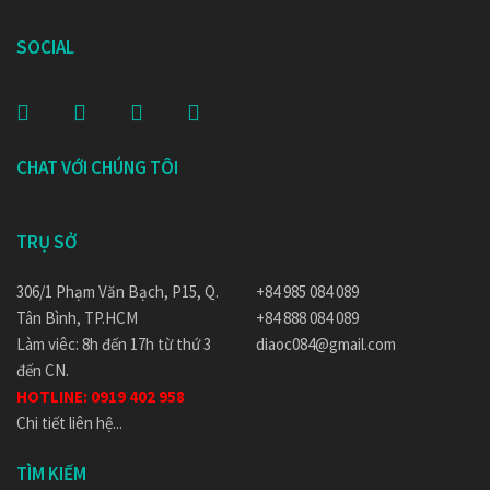
SOCIAL
CHAT VỚI CHÚNG TÔI
TRỤ SỞ
306/1 Phạm Văn Bạch, P15, Q.
+84 985 084 089
Tân Bình, TP.HCM
+84 888 084 089
Làm viêc: 8h đến 17h từ thứ 3
diaoc084@gmail.com
đến CN.
HOTLINE:
0919 402 958
Chi tiết liên hệ...
TÌM KIẾM