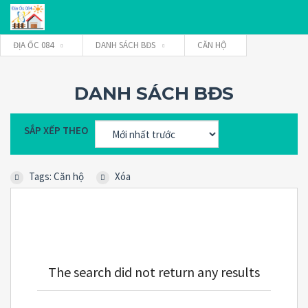
ĐỊA ỐC 084
DANH SÁCH BĐS
CĂN HỘ
Tên đăng nhập
DANH SÁCH BĐS
SẮP XẾP THEO
Mật khẩu
Tags: Căn hộ
Xóa
Connect with:
Forgot
SIGN IN
password?
The search did not return any results
Remember me