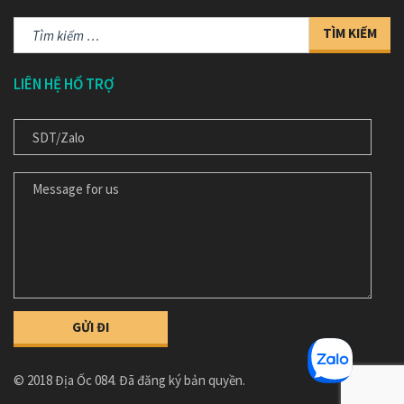
Tìm
kiếm
cho:
LIÊN HỆ HỔ TRỢ
ĐT/ ZALO
MESSAGE FOR US/ NỘI DỤNG TƯ VẤN
© 2018 Địa Ốc 084. Đã đăng ký bản quyền.