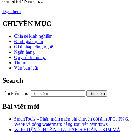
còn rất tốt? Nếu chỉ…
Đọc thêm
CHUYÊN MỤC
Chia sẻ kinh nghiệm
Đánh giá dự án
Giải pháp công nghệ
Ngân hàng
Quy trình thủ tục
Tin tức
Văn bản luật
Search
Tìm kiếm cho:
Bài viết mới
SmartTools – Phần mềm miễn phí chuyển đổi ảnh JPG, PNG,
WebP và đóng watermark hàng loạt trên Windows
🔥 10 TIỆN ÍCH “ẨN” TẠI PARIS HOÀNG KIM MÀ