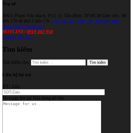
Trụ sở
306/1 Phạm Văn Bạch, P15, Q. Tân Bình, TP.HCM
Làm viêc: 8h
đến 17h từ thứ 3 đến CN.
+84 985 084 089
+84 888 084 089
diaoc084@gmail.com
HOTLINE:
0919 402 958
Chi tiết liên hệ...
Tìm kiếm
Tìm kiếm cho:
Liên hệ hổ trợ
ĐT/ Zalo
Message for us/ Nội dụng tư vấn