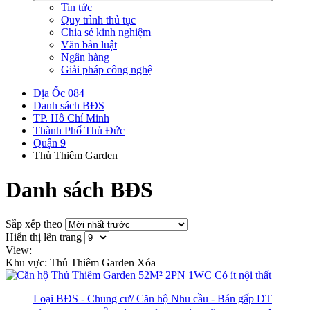
Tin tức
Quy trình thủ tục
Chia sẻ kinh nghiệm
Văn bản luật
Ngân hàng
Giải pháp công nghệ
Địa Ốc 084
Danh sách BĐS
TP. Hồ Chí Minh
Thành Phố Thủ Đức
Quận 9
Thủ Thiêm Garden
Danh sách BĐS
Sắp xếp theo
Hiển thị lên trang
View:
Khu vực: Thủ Thiêm Garden
Xóa
Loại BĐS - Chung cư/ Căn hộ
Nhu cầu - Bán gấp
DT