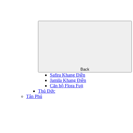
Back
Safira Khang Điền
Jamila Khang Điền
Căn hộ Flora Fuji
Thủ Đức
Tân Phú