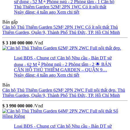
2
sử dụng - 52 M
Phòng ngủ - 2
Phòng tắm - 1
Căn hộ
Thủ Thiêm Garden 52M² 2PN 1WC Có ít nội thất
Ngày đăng: 4 tuần ago
Xem chi tiết
Bán gấp
Căn hộ Thủ Thiêm Garden 52M² 2PN 1WC Có ít nội thất
Thủ
Thiêm Garden, Quận 9, Thành Phố Thủ Đức, TP. Hồ Chí Minh
$ 3 100 000 000
/Vnđ
Loại BĐS - Chung cư/ Căn hộ
Nhu cầu - Bán
DT sử
2
dụng - 62 M
Phòng ngủ - 2
Phòng tắm - 2
🌟 BÁN
CĂN HỘ THỦ THIÊM GARDEN – QUẬN 9…
Ngày đăng: 4 tuần ago
Xem chi tiết
Bán
Căn hộ Thủ Thiêm Garden 62M² 2PN 2WC Full nội thất đẹp.
Thủ
Thiêm Garden, Quận 9, Thành Phố Thủ Đức, TP. Hồ Chí Minh
$ 3 990 000 000
/Vnđ
Loại BĐS - Chung cư/ Căn hộ
Nhu cầu - Bán
DT sử