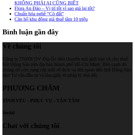
KHÔNG PHẢI AI CŨNG BIẾT
Flora An Đào – Vị trí tốt vì sao giá lại tốt?
Chuẩn hóa nghề “Cò đất”
Căn hộ khu đông giá thuê tầm 10 triệu
Bình luận gần đây
Về chúng tôi
Công ty TNHH DV Địa Ốc 084 chuyên môi giới bán và cho thuê
Bất Động Sản trên địa bàn thành phố Hồ Chí Minh. Bên cạnh đó
chúng tôi còn cung cấp một số dich vụ liên quan đến Bất Động Sản
như Tư vấn đầu tư và làm giấy tờ pháp lý nhà đất.
PHƯƠNG CHÂM
TÌNH YÊU - PHỤC VỤ - TẬN TÂM
Social
Chat với chúng tôi