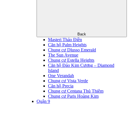
Back
Masteri Thảo Điền
Căn hộ Palm Heights
Chung cư Dlusso Emerald
The Sun Avenue
Chung cư Estella Heights
Căn hộ Đảo Kim Cương – Diamond
Island
One Verandah
Chung cư Vista Verde
Căn hộ Precia
Chung cư Centana Thủ Thiêm
Chung cư Paris Hoàng Kim
Quận 9