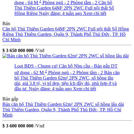
2
dụng - 64 M
Phòng ngủ - 2
Phòng tắm - 2
Căn hộ
Thủ Thiêm Garden 64M² 2PN 2WC Full nội thất Sổ
Hồng Riêng
Ngày đăng: 4 tuần ago
Xem chi tiết
Bán
Căn hộ Thủ Thiêm Garden 64M² 2PN 2WC Full nội thất Sổ Hồng
Riêng
Thủ Thiêm Garden, Quận 9, Thành Phố Thủ Đức, TP. Hồ
Chí Minh
$ 3 650 000 000
/Vnđ
Loại BĐS - Chung cư/ Căn hộ
Nhu cầu - Bán gấp
DT
2
sử dụng - 62 M
Phòng ngủ - 2
Phòng tắm - 2
Bán căn
hộ Thủ Thiêm Garden 62m² 2PN 2WC, sổ hồng lâu
dài, giá 3.8 tỷ, vị trí đẹp, tiện ích đầy đủ, phù hợp ở và
đầu tư.
Ngày đăng: 4 tuần ago
Xem chi tiết
Bán gấp
Bán căn hộ Thủ Thiêm Garden 62m² 2PN 2WC sổ hồng lâu dài
Thủ Thiêm Garden, Quận 9, Thành Phố Thủ Đức, TP. Hồ Chí
Minh
$ 3 600 000 000
/Vnđ