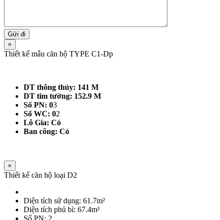
×
Thiết kế mẫu căn hộ TYPE C1-Dp
DT thông thủy: 141 M
DT tim tường: 152.9 M
Số PN: 0
3
Số WC: 0
2
Lô Gia: Có
Ban công: Có
×
Thiết kế căn hộ loại D2
Diện tích sử dụng: 61.7m²
Diện tích phủ bì: 67.4m²
Số PN: 2