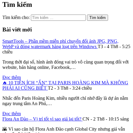
Tìm kiếm
Tìm kiếm cho:
Bài viết mới
SmartTools – Phần mềm miễn phí chuyển đổi ảnh JPG, PNG,
WebP và đóng watermark hàng loạt trên Windows
T3 - 4 Th8 - 5:25
chiều
Trong thời đại số, hình ảnh đóng vai trò vô cùng quan trọng đối với
website, bán hàng online, Facebook,…
Đọc thêm
🔥 10 TIỆN ÍCH “ẨN” TẠI PARIS HOÀNG KIM MÀ KHÔNG
PHẢI AI CŨNG BIẾT
T2 - 3 Th8 - 3:24 chiều
Nhắc đến Paris Hoàng Kim, nhiều người chỉ nhớ đây là dự án nằm
ngay trung tâm An Phú,…
Đọc thêm
Flora An Đào – Vị trí tốt vì sao giá lại tốt?
CN - 2 Th8 - 10:15 sáng
🌇 Vì sao căn hộ Flora Anh Đào cạnh Global City nhưng giá vẫn