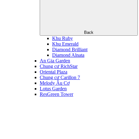
Back
Khu Ruby
Khu Emerald
Diamond Brilliant
Diamond Alnata
An Gia Garden
Chung cư RichStar
Oriental Plaza
Chung cư Carillon 7
Melody Âu Cơ
Lotus Garden
ResGreen Tower