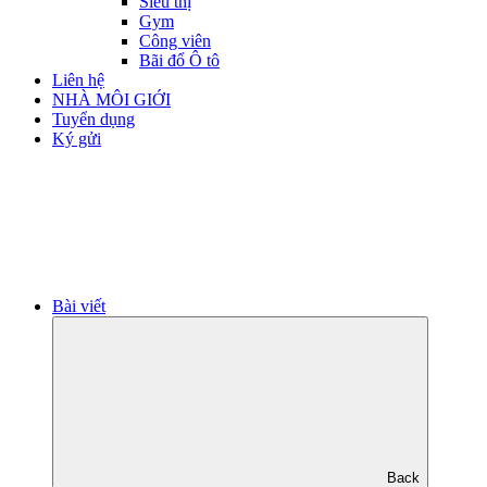
Siêu thị
Gym
Công viên
Bãi đổ Ô tô
Liên hệ
NHÀ MÔI GIỚI
Tuyển dụng
Ký gửi
Bài viết
Back