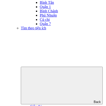
Bình Tân
Quận 1
Bình Chánh
Phú Nhuận
Củ chi
Quận 7
Tìm theo tiện ích
Back