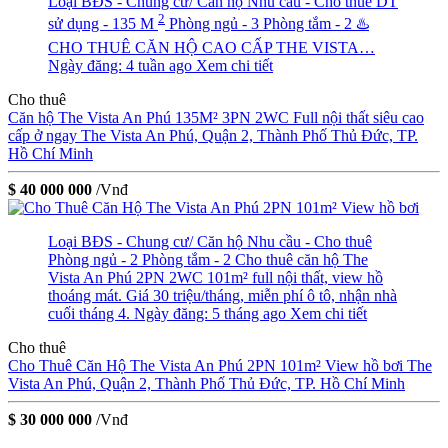
Loại BĐS - Chung cư/ Căn hộ
Nhu cầu - Cho thuê
DT
2
sử dụng - 135 M
Phòng ngủ - 3
Phòng tắm - 2
♨️
CHO THUÊ CĂN HỘ CAO CẤP THE VISTA…
Ngày đăng: 4 tuần ago
Xem chi tiết
Cho thuê
Căn hộ The Vista An Phú 135M² 3PN 2WC Full nội thất siêu cao
cấp ở ngay
The Vista An Phú, Quận 2, Thành Phố Thủ Đức, TP.
Hồ Chí Minh
$ 40 000 000
/Vnđ
Loại BĐS - Chung cư/ Căn hộ
Nhu cầu - Cho thuê
Phòng ngủ - 2
Phòng tắm - 2
Cho thuê căn hộ The
Vista An Phú 2PN 2WC 101m² full nội thất, view hồ
thoáng mát. Giá 30 triệu/tháng, miễn phí ô tô, nhận nhà
cuối tháng 4.
Ngày đăng: 5 tháng ago
Xem chi tiết
Cho thuê
Cho Thuê Căn Hộ The Vista An Phú 2PN 101m² View hồ bơi
The
Vista An Phú, Quận 2, Thành Phố Thủ Đức, TP. Hồ Chí Minh
$ 30 000 000
/Vnđ