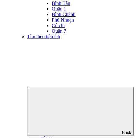
Bình Tân
Quận 1
Bình Chánh
Phú Nhuận
Củ chi
Quận 7
Tìm theo tiện ích
Back