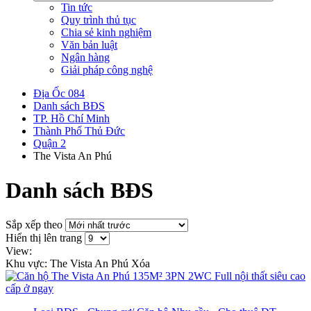
Tin tức
Quy trình thủ tục
Chia sẻ kinh nghiệm
Văn bản luật
Ngân hàng
Giải pháp công nghệ
Địa Ốc 084
Danh sách BĐS
TP. Hồ Chí Minh
Thành Phố Thủ Đức
Quận 2
The Vista An Phú
Danh sách BĐS
Sắp xếp theo
Hiển thị lên trang
View:
Khu vực: The Vista An Phú
Xóa