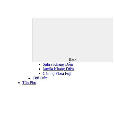
Back
Safira Khang Điền
Jamila Khang Điền
Căn hộ Flora Fuji
Thủ Đức
Tân Phú