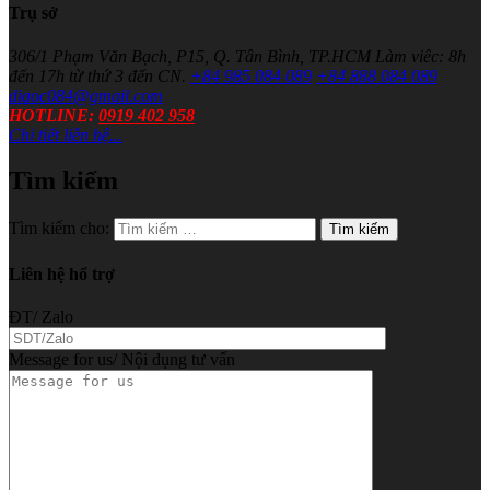
Trụ sở
306/1 Phạm Văn Bạch, P15, Q. Tân Bình, TP.HCM
Làm viêc: 8h
đến 17h từ thứ 3 đến CN.
+84 985 084 089
+84 888 084 089
diaoc084@gmail.com
HOTLINE:
0919 402 958
Chi tiết liên hệ...
Tìm kiếm
Tìm kiếm cho:
Liên hệ hổ trợ
ĐT/ Zalo
Message for us/ Nội dụng tư vấn