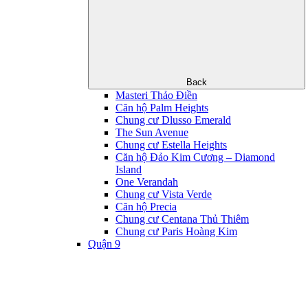
Back
Masteri Thảo Điền
Căn hộ Palm Heights
Chung cư Dlusso Emerald
The Sun Avenue
Chung cư Estella Heights
Căn hộ Đảo Kim Cương – Diamond
Island
One Verandah
Chung cư Vista Verde
Căn hộ Precia
Chung cư Centana Thủ Thiêm
Chung cư Paris Hoàng Kim
Quận 9