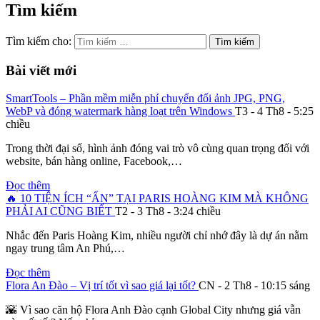
Tìm kiếm
Tìm kiếm cho:
Bài viết mới
SmartTools – Phần mềm miễn phí chuyển đổi ảnh JPG, PNG,
WebP và đóng watermark hàng loạt trên Windows
T3 - 4 Th8 - 5:25
chiều
Trong thời đại số, hình ảnh đóng vai trò vô cùng quan trọng đối với
website, bán hàng online, Facebook,…
Đọc thêm
🔥 10 TIỆN ÍCH “ẨN” TẠI PARIS HOÀNG KIM MÀ KHÔNG
PHẢI AI CŨNG BIẾT
T2 - 3 Th8 - 3:24 chiều
Nhắc đến Paris Hoàng Kim, nhiều người chỉ nhớ đây là dự án nằm
ngay trung tâm An Phú,…
Đọc thêm
Flora An Đào – Vị trí tốt vì sao giá lại tốt?
CN - 2 Th8 - 10:15 sáng
🌇 Vì sao căn hộ Flora Anh Đào cạnh Global City nhưng giá vẫn