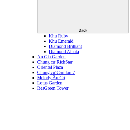
Back
Khu Ruby
Khu Emerald
Diamond Brilliant
Diamond Alnata
An Gia Garden
Chung cư RichStar
Oriental Plaza
Chung cư Carillon 7
Melody Âu Cơ
Lotus Garden
ResGreen Tower