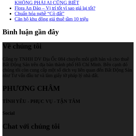
KHÔNG PHẢI AI CŨNG BIẾT
Flora An Đào – Vị trí tốt vì sao giá lại tốt?
Chuẩn hóa nghề “Cò đất”
Căn hộ khu đông giá thuê tầm 10 triệu
Bình luận gần đây
Về chúng tôi
Công ty TNHH DV Địa Ốc 084 chuyên môi giới bán và cho thuê
Bất Động Sản trên địa bàn thành phố Hồ Chí Minh. Bên cạnh đó
chúng tôi còn cung cấp một số dich vụ liên quan đến Bất Động Sản
như Tư vấn đầu tư và làm giấy tờ pháp lý nhà đất.
PHƯƠNG CHÂM
TÌNH YÊU - PHỤC VỤ - TẬN TÂM
Social
Chat với chúng tôi