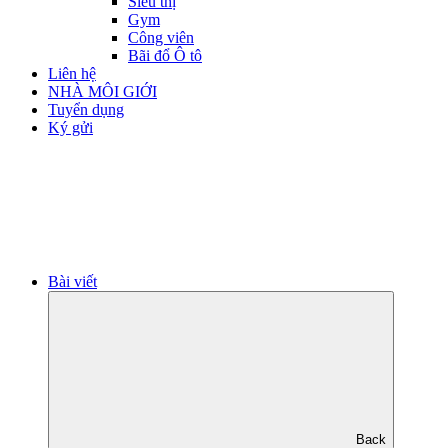
Siêu thị
Gym
Công viên
Bãi đổ Ô tô
Liên hệ
NHÀ MÔI GIỚI
Tuyển dụng
Ký gửi
Bài viết
Back