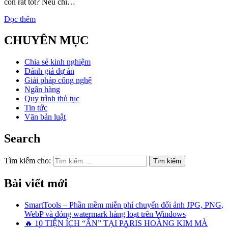
còn rất tốt? Nếu chỉ…
Đọc thêm
CHUYÊN MỤC
Chia sẻ kinh nghiệm
Đánh giá dự án
Giải pháp công nghệ
Ngân hàng
Quy trình thủ tục
Tin tức
Văn bản luật
Search
Tìm kiếm cho:
Bài viết mới
SmartTools – Phần mềm miễn phí chuyển đổi ảnh JPG, PNG,
WebP và đóng watermark hàng loạt trên Windows
🔥 10 TIỆN ÍCH “ẨN” TẠI PARIS HOÀNG KIM MÀ