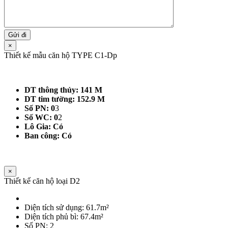
×
Thiết kế mẫu căn hộ TYPE C1-Dp
DT thông thủy: 141 M
DT tim tường: 152.9 M
Số PN: 0
3
Số WC: 0
2
Lô Gia: Có
Ban công: Có
×
Thiết kế căn hộ loại D2
Diện tích sử dụng: 61.7m²
Diện tích phủ bì: 67.4m²
Số PN: 2