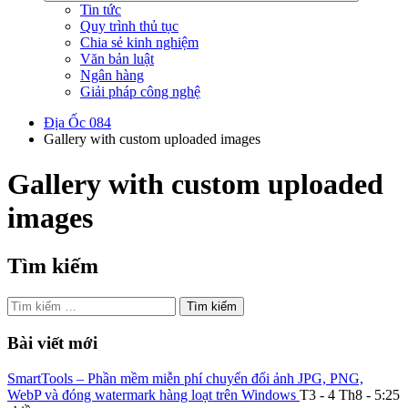
Tin tức
Quy trình thủ tục
Chia sẻ kinh nghiệm
Văn bản luật
Ngân hàng
Giải pháp công nghệ
Địa Ốc 084
Gallery with custom uploaded images
Gallery with custom uploaded
images
Tìm kiếm
Tìm
kiếm
cho:
Bài viết mới
SmartTools – Phần mềm miễn phí chuyển đổi ảnh JPG, PNG,
WebP và đóng watermark hàng loạt trên Windows
T3 - 4 Th8 - 5:25