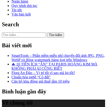
Ngân hàng
Quy trình thủ tục
Tin tức
Văn bản luật
Search
Tìm
kiếm
cho:
Bài viết mới
SmartTools – Phần mềm miễn phí chuyển đổi ảnh JPG, PNG,
WebP và đóng watermark hàng loạt trên Windows
🔥 10 TIỆN ÍCH “ẨN” TẠI PARIS HOÀNG KIM MÀ
KHÔNG PHẢI AI CŨNG BIẾT
Flora An Đào – Vị trí tốt vì sao giá lại tốt?
Chuẩn hóa nghề “Cò đất”
Căn hộ khu đông giá thuê tầm 10 triệu
Bình luận gần đây
Về chúng tôi