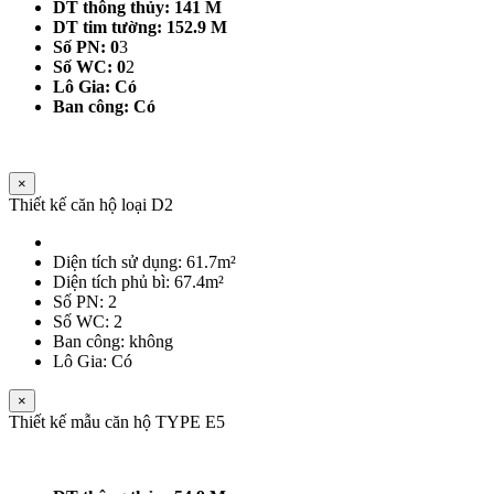
DT thông thủy: 141 M
DT tim tường: 152.9 M
Số PN: 0
3
Số WC: 0
2
Lô Gia: Có
Ban công: Có
×
Thiết kế căn hộ loại D2
Diện tích sử dụng: 61.7m²
Diện tích phủ bì: 67.4m²
Số PN: 2
Số WC: 2
Ban công: không
Lô Gia: Có
×
Thiết kế mẫu căn hộ TYPE E5