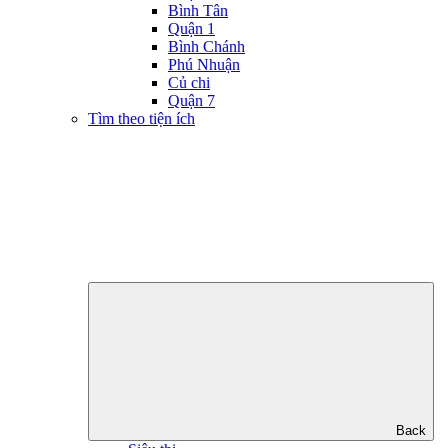
Bình Tân
Quận 1
Bình Chánh
Phú Nhuận
Củ chi
Quận 7
Tìm theo tiện ích
Back