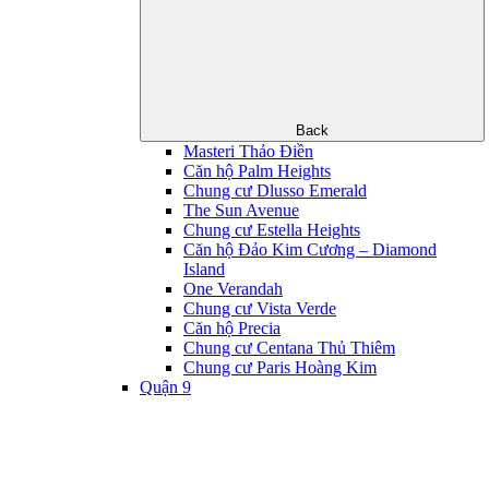
Back
Masteri Thảo Điền
Căn hộ Palm Heights
Chung cư Dlusso Emerald
The Sun Avenue
Chung cư Estella Heights
Căn hộ Đảo Kim Cương – Diamond
Island
One Verandah
Chung cư Vista Verde
Căn hộ Precia
Chung cư Centana Thủ Thiêm
Chung cư Paris Hoàng Kim
Quận 9