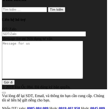
Tìm
kiếm
cho:
Liên hệ hổ trợ
ĐT/ Zalo
Message for us/ Nội dụng tư vấn
© 2018 Địa Ốc 084. Đã đăng ký bản quyền.
Vui lòng để lại SDT, Email, và thông tin bạn cần cung cấp. Chúng
tôi sẽ liên hệ gửi riêng cho bạn.
Nhắn DT/ zalo:
0985 084 089
Hoặc
0919 402 958
Hoặc
0845 089