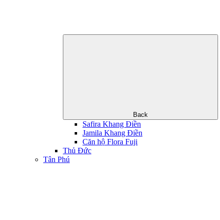
Back
Safira Khang Điền
Jamila Khang Điền
Căn hộ Flora Fuji
Thủ Đức
Tân Phú