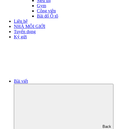
Siêu thị
Gym
Công viên
Bãi đổ Ô tô
Liên hệ
NHÀ MÔI GIỚI
Tuyển dụng
Ký gửi
Bài viết
Back