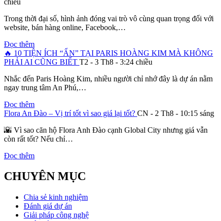
chiều
Trong thời đại số, hình ảnh đóng vai trò vô cùng quan trọng đối với
website, bán hàng online, Facebook,…
Đọc thêm
🔥 10 TIỆN ÍCH “ẨN” TẠI PARIS HOÀNG KIM MÀ KHÔNG
PHẢI AI CŨNG BIẾT
T2 - 3 Th8 - 3:24 chiều
Nhắc đến Paris Hoàng Kim, nhiều người chỉ nhớ đây là dự án nằm
ngay trung tâm An Phú,…
Đọc thêm
Flora An Đào – Vị trí tốt vì sao giá lại tốt?
CN - 2 Th8 - 10:15 sáng
🌇 Vì sao căn hộ Flora Anh Đào cạnh Global City nhưng giá vẫn
còn rất tốt? Nếu chỉ…
Đọc thêm
CHUYÊN MỤC
Chia sẻ kinh nghiệm
Đánh giá dự án
Giải pháp công nghệ