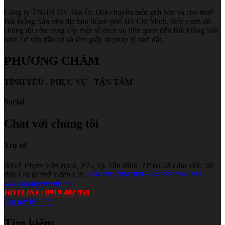
Công ty TNHH DV Địa Ốc 084 chuyên môi giới bán và cho thuê
Bất Động Sản trên địa bàn thành phố Hồ Chí Minh. Bên cạnh đó
chúng tôi còn cung cấp một số dich vụ liên quan đến Bất Động Sản
như Tư vấn đầu tư và làm giấy tờ pháp lý nhà đất.
PHƯƠNG CHÂM
TÌNH YÊU - PHỤC VỤ - TẬN TÂM
Social
Chat với chúng tôi
Trụ sở
306/1 Phạm Văn Bạch, P15, Q. Tân Bình, TP.HCM
Làm viêc: 8h
đến 17h từ thứ 3 đến CN.
+84 985 084 089
+84 888 084 089
diaoc084@gmail.com
HOTLINE:
0919 402 958
Chi tiết liên hệ...
Tìm kiếm