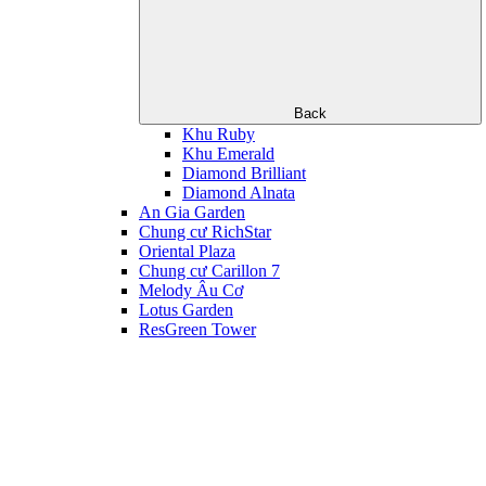
Back
Khu Ruby
Khu Emerald
Diamond Brilliant
Diamond Alnata
An Gia Garden
Chung cư RichStar
Oriental Plaza
Chung cư Carillon 7
Melody Âu Cơ
Lotus Garden
ResGreen Tower