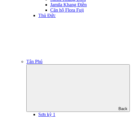
Jamila Khang Điền
Căn hộ Flora Fuji
Thủ Đức
Tân Phú
Back
Sơn kỳ 1