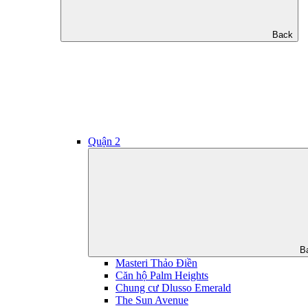
Back
Quận 2
B
Masteri Thảo Điền
Căn hộ Palm Heights
Chung cư Dlusso Emerald
The Sun Avenue