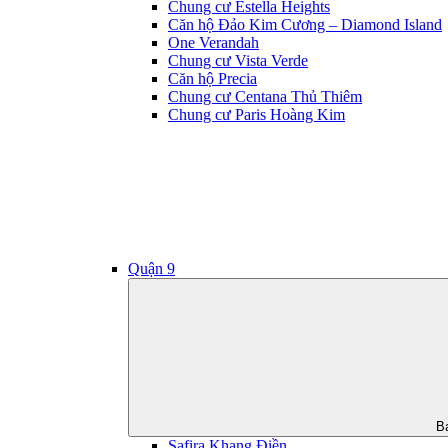
Chung cư Estella Heights
Căn hộ Đảo Kim Cương – Diamond Island
One Verandah
Chung cư Vista Verde
Căn hộ Precia
Chung cư Centana Thủ Thiêm
Chung cư Paris Hoàng Kim
Quận 9
B
Safira Khang Điền