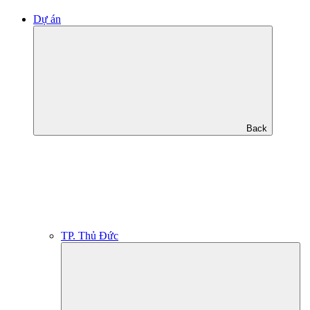
Dự án
Back
TP. Thủ Đức