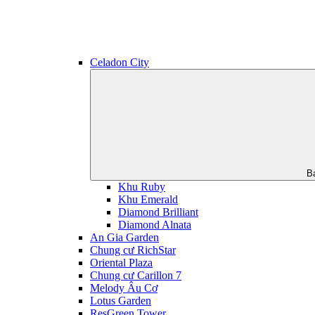
Celadon City
B
Khu Ruby
Khu Emerald
Diamond Brilliant
Diamond Alnata
An Gia Garden
Chung cư RichStar
Oriental Plaza
Chung cư Carillon 7
Melody Âu Cơ
Lotus Garden
ResGreen Tower