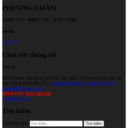
PHƯƠNG CHÂM
TÌNH YÊU - PHỤC VỤ - TẬN TÂM
Social
Chat với chúng tôi
Trụ sở
306/1 Phạm Văn Bạch, P15, Q. Tân Bình, TP.HCM
Làm viêc: 8h
đến 17h từ thứ 3 đến CN.
+84 985 084 089
+84 888 084 089
diaoc084@gmail.com
HOTLINE:
0919 402 958
Chi tiết liên hệ...
Tìm kiếm
Tìm kiếm cho: