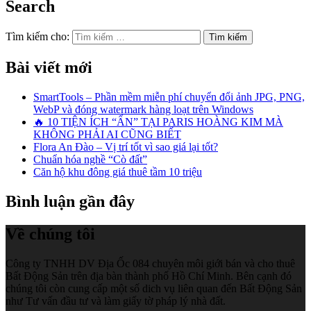
Search
Tìm kiếm cho:
Bài viết mới
SmartTools – Phần mềm miễn phí chuyển đổi ảnh JPG, PNG,
WebP và đóng watermark hàng loạt trên Windows
🔥 10 TIỆN ÍCH “ẨN” TẠI PARIS HOÀNG KIM MÀ
KHÔNG PHẢI AI CŨNG BIẾT
Flora An Đào – Vị trí tốt vì sao giá lại tốt?
Chuẩn hóa nghề “Cò đất”
Căn hộ khu đông giá thuê tầm 10 triệu
Bình luận gần đây
Về chúng tôi
Công ty TNHH DV Địa Ốc 084 chuyên môi giới bán và cho thuê
Bất Động Sản trên địa bàn thành phố Hồ Chí Minh. Bên cạnh đó
chúng tôi còn cung cấp một số dich vụ liên quan đến Bất Động Sản
như Tư vấn đầu tư và làm giấy tờ pháp lý nhà đất.