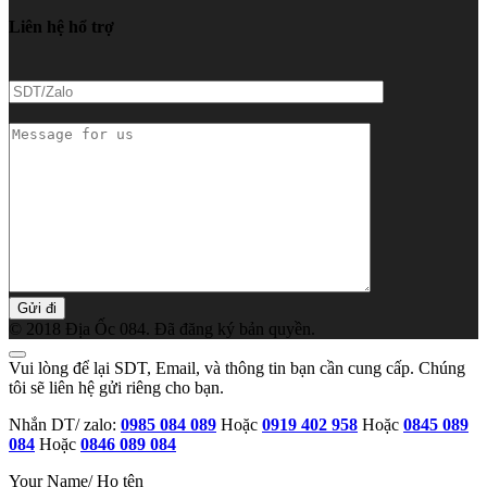
Liên hệ hổ trợ
ĐT/
Zalo
Message
for
us/
Nội
dụng
tư
vấn
© 2018 Địa Ốc 084. Đã đăng ký bản quyền.
Vui lòng để lại SDT, Email, và thông tin bạn cần cung cấp. Chúng
tôi sẽ liên hệ gửi riêng cho bạn.
Nhắn DT/ zalo:
0985 084 089
Hoặc
0919 402 958
Hoặc
0845 089
084
Hoặc
0846 089 084
Your Name/ Họ tên