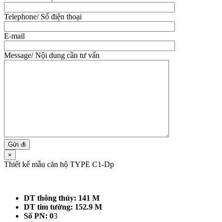
Telephone/ Số điện thoại
E-mail
Message/ Nội dung cần tư vấn
×
Thiết kế mẫu căn hộ TYPE C1-Dp
DT thông thủy: 141 M
DT tim tường: 152.9 M
Số PN: 0
3