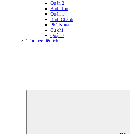
Quận 2
Bình Tân
Quận 1
Bình Chánh
Phú Nhuận
Củ chi
Quận 7
Tìm theo tiện ích