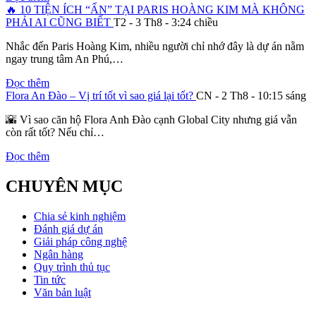
🔥 10 TIỆN ÍCH “ẨN” TẠI PARIS HOÀNG KIM MÀ KHÔNG
PHẢI AI CŨNG BIẾT
T2 - 3 Th8 - 3:24 chiều
Nhắc đến Paris Hoàng Kim, nhiều người chỉ nhớ đây là dự án nằm
ngay trung tâm An Phú,…
Đọc thêm
Flora An Đào – Vị trí tốt vì sao giá lại tốt?
CN - 2 Th8 - 10:15 sáng
🌇 Vì sao căn hộ Flora Anh Đào cạnh Global City nhưng giá vẫn
còn rất tốt? Nếu chỉ…
Đọc thêm
CHUYÊN MỤC
Chia sẻ kinh nghiệm
Đánh giá dự án
Giải pháp công nghệ
Ngân hàng
Quy trình thủ tục
Tin tức
Văn bản luật