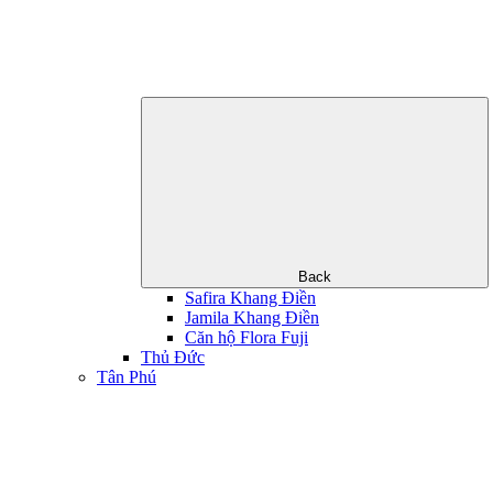
Back
Safira Khang Điền
Jamila Khang Điền
Căn hộ Flora Fuji
Thủ Đức
Tân Phú