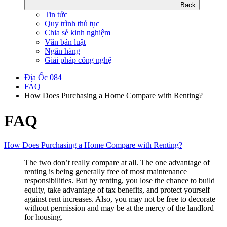
Back
Tin tức
Quy trình thủ tục
Chia sẻ kinh nghiệm
Văn bản luật
Ngân hàng
Giải pháp công nghệ
Địa Ốc 084
FAQ
How Does Purchasing a Home Compare with Renting?
FAQ
How Does Purchasing a Home Compare with Renting?
The two don’t really compare at all. The one advantage of
renting is being generally free of most maintenance
responsibilities. But by renting, you lose the chance to build
equity, take advantage of tax benefits, and protect yourself
against rent increases. Also, you may not be free to decorate
without permission and may be at the mercy of the landlord
for housing.