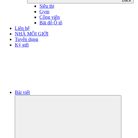
Back
Siêu thị
Gym
Công viên
Bãi đổ Ô tô
Liên hệ
NHÀ MÔI GIỚI
Tuyển dụng
Ký gửi
Bài viết