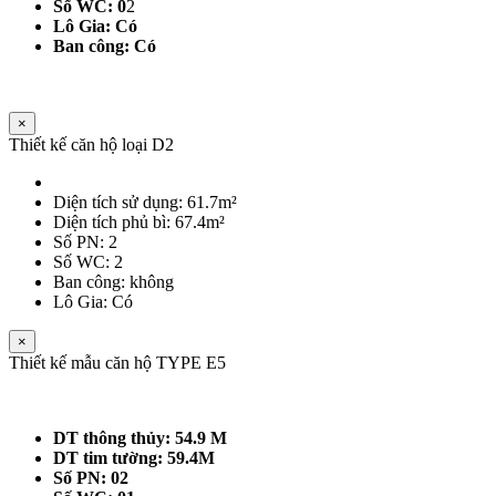
Số WC: 0
2
Lô Gia: Có
Ban công: Có
×
Thiết kế căn hộ loại D2
Diện tích sử dụng: 61.7m²
Diện tích phủ bì: 67.4m²
Số PN: 2
Số WC: 2
Ban công: không
Lô Gia: Có
×
Thiết kế mẫu căn hộ TYPE E5
DT thông thủy: 54.9 M
DT tim tường: 59.4M
Số PN: 02