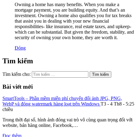
Owning a home has many benefits. When you make a
mortgage payment, you are building equity. And that’s an
investment. Owning a home also qualifies you for tax breaks
that assist you in dealing with your new financial
responsibilities- like insurance, real estate taxes, and upkeep-
which can be substantial. But given the freedom, stability, and
security of owning your own home, they are worth it.
Đóng
Tìm kiếm
Tìm kiếm cho:
Bài viết mới
SmartTools – Phần mềm miễn phí chuyển đổi ảnh JPG, PNG,
WebP và đóng watermark hàng loạt trên Windows
T3 - 4 Th8 - 5:25
chiều
Trong thời đại số, hình ảnh đóng vai trò vô cùng quan trọng đối với
website, bán hàng online, Facebook,…
Đọc thêm