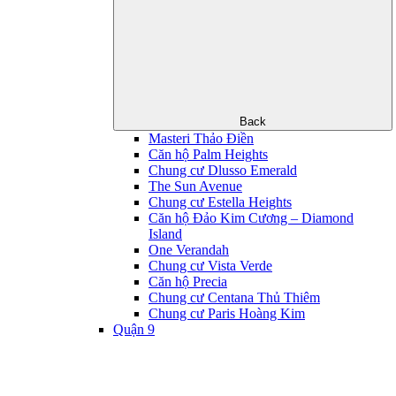
Back
Masteri Thảo Điền
Căn hộ Palm Heights
Chung cư Dlusso Emerald
The Sun Avenue
Chung cư Estella Heights
Căn hộ Đảo Kim Cương – Diamond
Island
One Verandah
Chung cư Vista Verde
Căn hộ Precia
Chung cư Centana Thủ Thiêm
Chung cư Paris Hoàng Kim
Quận 9