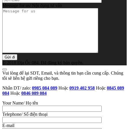
Message for us/ Nội dụng tư vấn
© 2018 Địa Ốc 084. Đã đăng ký bản quyền.
Vui lòng để lại SDT, Email, và thông tin bạn cần cung cấp. Chúng
tôi sẽ liên hệ gửi riêng cho bạn.
Nhắn DT/ zalo:
0985 084 089
Hoặc
0919 402 958
Hoặc
0845 089
084
Hoặc
0846 089 084
Your Name/ Họ tên
Telephone/ Số điện thoại
E-mail