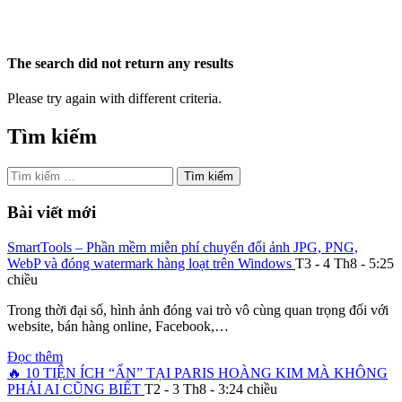
The search did not return any results
Please try again with different criteria.
Tìm kiếm
Tìm
kiếm
cho:
Bài viết mới
SmartTools – Phần mềm miễn phí chuyển đổi ảnh JPG, PNG,
WebP và đóng watermark hàng loạt trên Windows
T3 - 4 Th8 - 5:25
chiều
Trong thời đại số, hình ảnh đóng vai trò vô cùng quan trọng đối với
website, bán hàng online, Facebook,…
Đọc thêm
🔥 10 TIỆN ÍCH “ẨN” TẠI PARIS HOÀNG KIM MÀ KHÔNG
PHẢI AI CŨNG BIẾT
T2 - 3 Th8 - 3:24 chiều