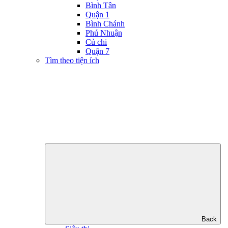
Bình Tân
Quận 1
Bình Chánh
Phú Nhuận
Củ chi
Quận 7
Tìm theo tiện ích
Back