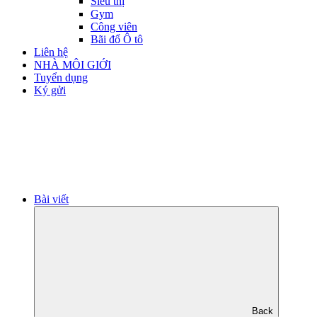
Siêu thị
Gym
Công viên
Bãi đổ Ô tô
Liên hệ
NHÀ MÔI GIỚI
Tuyển dụng
Ký gửi
Bài viết
Back