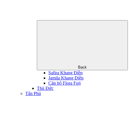
Back
Safira Khang Điền
Jamila Khang Điền
Căn hộ Flora Fuji
Thủ Đức
Tân Phú