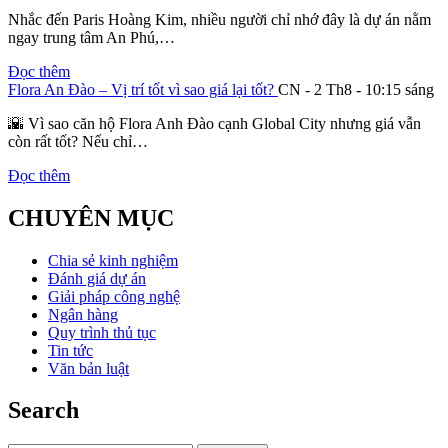
Nhắc đến Paris Hoàng Kim, nhiều người chỉ nhớ đây là dự án nằm
ngay trung tâm An Phú,…
Đọc thêm
Flora An Đào – Vị trí tốt vì sao giá lại tốt?
CN - 2 Th8 - 10:15 sáng
🌇 Vì sao căn hộ Flora Anh Đào cạnh Global City nhưng giá vẫn
còn rất tốt? Nếu chỉ…
Đọc thêm
CHUYÊN MỤC
Chia sẻ kinh nghiệm
Đánh giá dự án
Giải pháp công nghệ
Ngân hàng
Quy trình thủ tục
Tin tức
Văn bản luật
Search