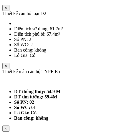
×
Thiết kế căn hộ loại D2
Diện tích sử dụng: 61.7m²
Diện tích phủ bì: 67.4m²
Số PN: 2
Số WC: 2
Ban công: không
Lô Gia: Có
×
Thiết kế mẫu căn hộ TYPE E5
DT thông thủy: 54.9 M
DT tim tường: 59.4M
Số PN: 02
Số WC: 01
Lô Gia: Có
Ban công: không
×