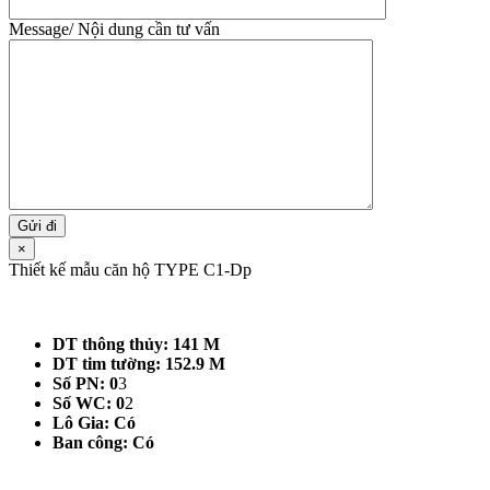
Message/ Nội dung cần tư vấn
×
Thiết kế mẫu căn hộ TYPE C1-Dp
DT thông thủy: 141 M
DT tim tường: 152.9 M
Số PN: 0
3
Số WC: 0
2
Lô Gia: Có
Ban công: Có