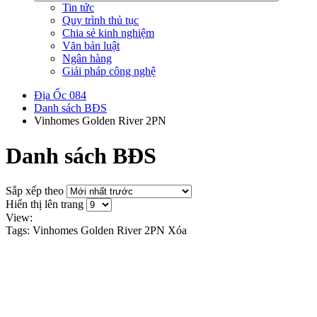
Tin tức
Quy trình thủ tục
Chia sẻ kinh nghiệm
Văn bản luật
Ngân hàng
Giải pháp công nghệ
Địa Ốc 084
Danh sách BĐS
Vinhomes Golden River 2PN
Danh sách BĐS
Sắp xếp theo
Hiển thị lên trang
View:
Tags: Vinhomes Golden River 2PN
Xóa