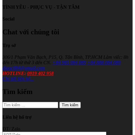
TÌNH YÊU - PHỤC VỤ - TẬN TÂM
Social
Chat với chúng tôi
Trụ sở
306/1 Phạm Văn Bạch, P15, Q. Tân Bình, TP.HCM
Làm viêc: 8h
đến 17h từ thứ 3 đến CN.
+84 985 084 089
+84 888 084 089
diaoc084@gmail.com
HOTLINE:
0919 402 958
Chi tiết liên hệ...
Tìm kiếm
Tìm
kiếm
cho:
Liên hệ hổ trợ
ĐT/ Zalo