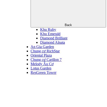
Back
Khu Ruby
Khu Emerald
Diamond Brilliant
Diamond Alnata
An Gia Garden
Chung cư RichStar
Oriental Plaza
Chung cư Carillon 7
Melody Âu Cơ
Lotus Garden
ResGreen Tower