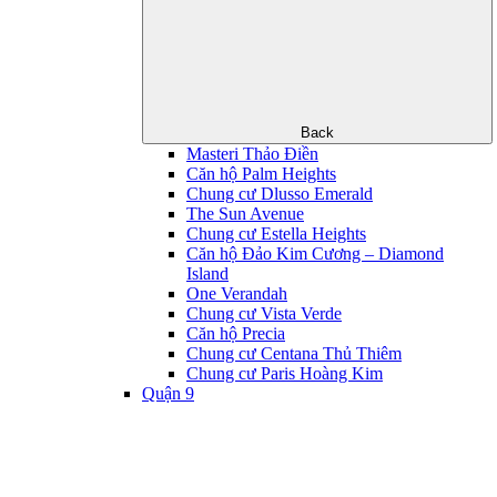
Back
Masteri Thảo Điền
Căn hộ Palm Heights
Chung cư Dlusso Emerald
The Sun Avenue
Chung cư Estella Heights
Căn hộ Đảo Kim Cương – Diamond
Island
One Verandah
Chung cư Vista Verde
Căn hộ Precia
Chung cư Centana Thủ Thiêm
Chung cư Paris Hoàng Kim
Quận 9