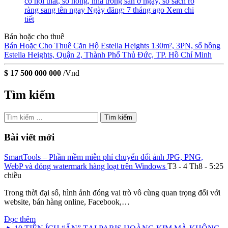
có nội thất, sổ hồng, nhà trống sẵn ở ngay, sổ sách rõ
ràng sang tên ngay
Ngày đăng: 7 tháng ago
Xem chi
tiết
Bán hoặc cho thuê
Bán Hoặc Cho Thuê Căn Hộ Estella Heights 130m², 3PN, sổ hồng
Estella Heights, Quận 2, Thành Phố Thủ Đức, TP. Hồ Chí Minh
$ 17 500 000 000
/Vnđ
Tìm kiếm
Tìm
kiếm
cho:
Bài viết mới
SmartTools – Phần mềm miễn phí chuyển đổi ảnh JPG, PNG,
WebP và đóng watermark hàng loạt trên Windows
T3 - 4 Th8 - 5:25
chiều
Trong thời đại số, hình ảnh đóng vai trò vô cùng quan trọng đối với
website, bán hàng online, Facebook,…
Đọc thêm