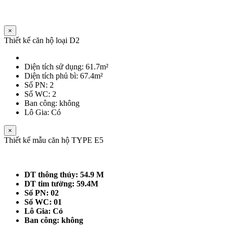
×
Thiết kế căn hộ loại D2
Diện tích sử dụng: 61.7m²
Diện tích phủ bì: 67.4m²
Số PN: 2
Số WC: 2
Ban công: không
Lô Gia: Có
×
Thiết kế mẫu căn hộ TYPE E5
DT thông thủy: 54.9 M
DT tim tường: 59.4M
Số PN: 02
Số WC: 01
Lô Gia: Có
Ban công: không