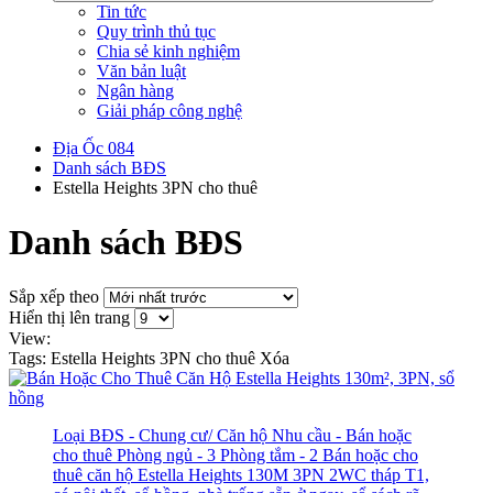
Tin tức
Quy trình thủ tục
Chia sẻ kinh nghiệm
Văn bản luật
Ngân hàng
Giải pháp công nghệ
Địa Ốc 084
Danh sách BĐS
Estella Heights 3PN cho thuê
Danh sách BĐS
Sắp xếp theo
Hiển thị lên trang
View:
Tags: Estella Heights 3PN cho thuê
Xóa
Loại BĐS - Chung cư/ Căn hộ
Nhu cầu - Bán hoặc
cho thuê
Phòng ngủ - 3
Phòng tắm - 2
Bán hoặc cho
thuê căn hộ Estella Heights 130M 3PN 2WC tháp T1,