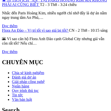
🔥 10 TIỆN ÍCH “ẨN” TẠI PARIS HOÀNG KIM MÀ KHÔNG
PHẢI AI CŨNG BIẾT
T2 - 3 Th8 - 3:24 chiều
Nhắc đến Paris Hoàng Kim, nhiều người chỉ nhớ đây là dự án nằm
ngay trung tâm An Phú,…
Đọc thêm
Flora An Đào – Vị trí tốt vì sao giá lại tốt?
CN - 2 Th8 - 10:15 sáng
🌇 Vì sao căn hộ Flora Anh Đào cạnh Global City nhưng giá vẫn
còn rất tốt? Nếu chỉ…
Đọc thêm
CHUYÊN MỤC
Chia sẻ kinh nghiệm
Đánh giá dự án
Giải pháp công nghệ
Ngân hàng
Quy trình thủ tục
Tin tức
Văn bản luật
Search