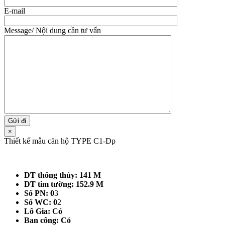
E-mail
Message/ Nội dung cần tư vấn
×
Thiết kế mẫu căn hộ TYPE C1-Dp
DT thông thủy: 141 M
DT tim tường: 152.9 M
Số PN: 0
3
Số WC: 0
2
Lô Gia: Có
Ban công: Có