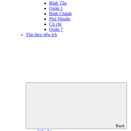
Bình Tân
Quận 1
Bình Chánh
Phú Nhuận
Củ chi
Quận 7
Tìm theo tiện ích
Back