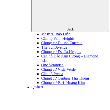
Back
Masteri Thảo Điền
Căn hộ Palm Heights
Chung cư Dlusso Emerald
The Sun Avenue
Chung cư Estella Heights
Căn hộ Đảo Kim Cương – Diamond
Island
One Verandah
Chung cư Vista Verde
Căn hộ Precia
Chung cư Centana Thủ Thiêm
Chung cư Paris Hoàng Kim
Quận 9