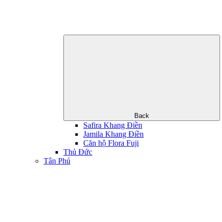
Back
Safira Khang Điền
Jamila Khang Điền
Căn hộ Flora Fuji
Thủ Đức
Tân Phú