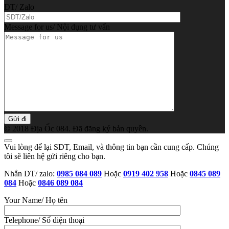
ĐT/ Zalo
Message for us/ Nội dụng tư vấn
© 2018 Địa Ốc 084. Đã đăng ký bản quyền.
Vui lòng để lại SDT, Email, và thông tin bạn cần cung cấp. Chúng
tôi sẽ liên hệ gửi riêng cho bạn.
Nhắn DT/ zalo:
0985 084 089
Hoặc
0919 402 958
Hoặc
0845 089
084
Hoặc
0846 089 084
Your Name/ Họ tên
Telephone/ Số điện thoại