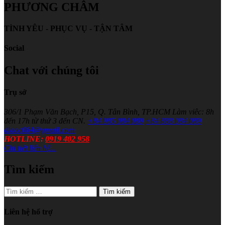
PHƯƠNG CHÂM
TÌNH YÊU - PHỤC VỤ - TẬN TÂM
Social
Chat với chúng tôi
Trụ sở
306/1 Phạm Văn Bạch, P15, Q. Tân Bình, TP.HCM
Làm viêc: 8h
đến 17h từ thứ 3 đến CN.
+84 985 084 089
+84 888 084 089
diaoc084@gmail.com
HOTLINE:
0919 402 958
Chi tiết liên hệ...
Tìm kiếm
Tìm
kiếm
cho:
Liên hệ hổ trợ