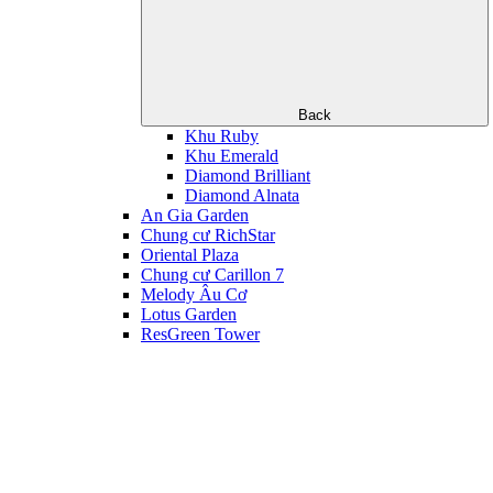
Back
Khu Ruby
Khu Emerald
Diamond Brilliant
Diamond Alnata
An Gia Garden
Chung cư RichStar
Oriental Plaza
Chung cư Carillon 7
Melody Âu Cơ
Lotus Garden
ResGreen Tower