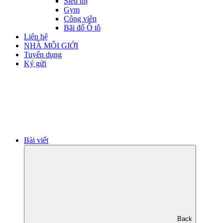
Siêu thị
Gym
Công viên
Bãi đổ Ô tô
Liên hệ
NHÀ MÔI GIỚI
Tuyển dụng
Ký gửi
Bài viết
Back