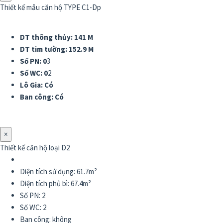
Thiết kế mẫu căn hộ TYPE C1-Dp
DT thông thủy: 141 M
DT tim tường: 152.9 M
Số PN: 0
3
Số WC: 0
2
Lô Gia: Có
Ban công: Có
×
Thiết kế căn hộ loại D2
Diện tích sử dụng: 61.7m²
Diện tích phủ bì: 67.4m²
Số PN: 2
Số WC: 2
Ban công: không