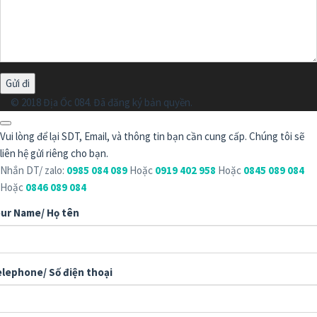
© 2018 Địa Ốc 084. Đã đăng ký bản quyền.
Vui lòng để lại SDT, Email, và thông tin bạn cần cung cấp. Chúng tôi sẽ
liên hệ gửi riêng cho bạn.
Nhắn DT/ zalo:
0985 084 089
Hoặc
0919 402 958
Hoặc
0845 089 084
Hoặc
0846 089 084
ur Name/ Họ tên
lephone/ Số điện thoại