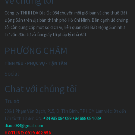
Về chúng tôi
Công ty TNHH DV Địa Ốc 084 chuyên môi giới bán và cho thuê Bất
Động Sản trên địa bàn thành phố Hồ Chí Minh. Bên cạnh đó chúng
tôi còn cung cấp một số dich vụ liên quan đến Bất Động Sản như
Tư vấn đầu tư và làm giấy tờ pháp lý nhà đất.
PHƯƠNG CHÂM
TÌNH YÊU - PHỤC VỤ - TẬN TÂM
Social
Chat với chúng tôi
Trụ sở
306/1 Phạm Văn Bạch, P15, Q. Tân Bình, TP.HCM
Làm viêc: 8h đến
17h từ thứ 3 đến CN.
+84 985 084 089
+84 888 084 089
diaoc084@gmail.com
HOTLINE:
0919 402 958