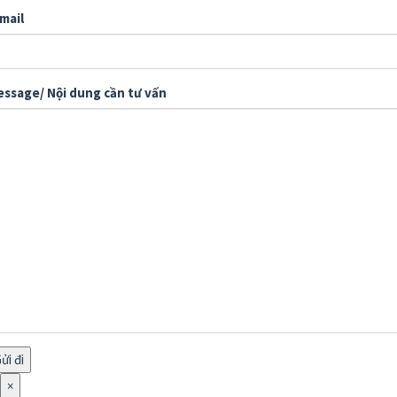
mail
ssage/ Nội dung cần tư vấn
×