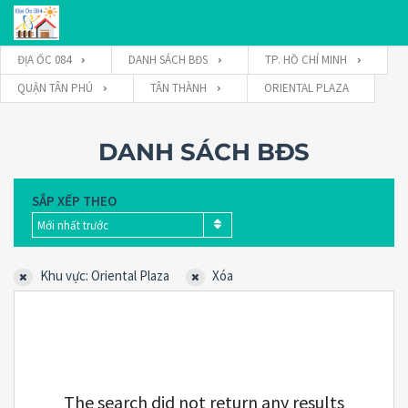
ĐỊA ỐC 084
DANH SÁCH BĐS
TP. HỒ CHÍ MINH
QUẬN TÂN PHÚ
TÂN THÀNH
ORIENTAL PLAZA
Tên đăng nhập
DANH SÁCH BĐS
Mật khẩu
SẮP XẾP THEO
Mới nhất trước
Connect with:
Khu vực: Oriental Plaza
Xóa
Forgot
SIGN IN
password?
Remember me
The search did not return any results