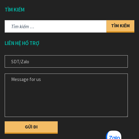
TÌM KIẾM
Tìm
kiếm
cho:
LIÊN HỆ HỔ TRỢ
ĐT/ ZALO
MESSAGE FOR US/ NỘI DỤNG TƯ VẤN