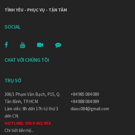
TÌNH YÊU - PHỤC VỤ - TẬN TÂM
SOCIAL
CHAT VỚI CHÚNG TÔI
TRỤ SỞ
306/1 Phạm Văn Bạch, P15, Q.
+84 985 084 089
Tân Bình, TP.HCM
+84 888 084 089
Làm viêc: 8h đến 17h từ thứ 3
diaoc084@gmail.com
đến CN.
HOTLINE:
0919 402 958
Chi tiết liên hệ...