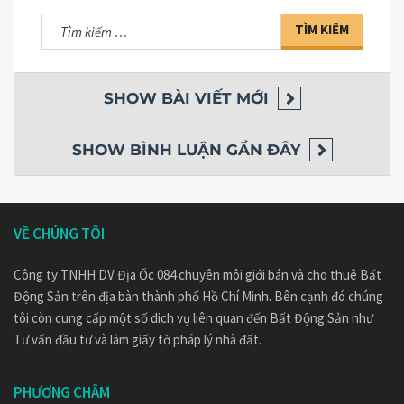
Tìm
kiếm
cho:
SHOW
BÀI VIẾT MỚI
SHOW
BÌNH LUẬN GẦN ĐÂY
VỀ CHÚNG TÔI
Công ty TNHH DV Địa Ốc 084 chuyên môi giới bán và cho thuê Bất
Động Sản trên địa bàn thành phố Hồ Chí Minh. Bên cạnh đó chúng
tôi còn cung cấp một số dich vụ liên quan đến Bất Động Sản như
Tư vấn đầu tư và làm giấy tờ pháp lý nhà đất.
PHƯƠNG CHÂM