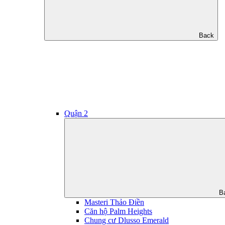
Back
Quận 2
B
Masteri Thảo Điền
Căn hộ Palm Heights
Chung cư Dlusso Emerald