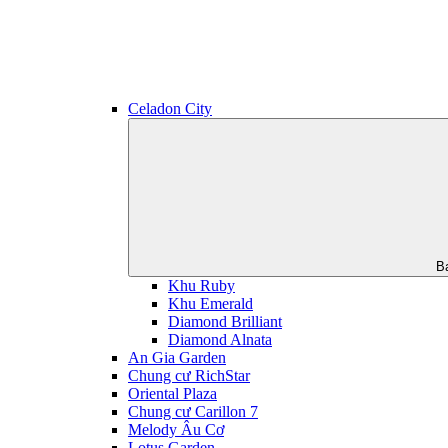
Celadon City
B
Khu Ruby
Khu Emerald
Diamond Brilliant
Diamond Alnata
An Gia Garden
Chung cư RichStar
Oriental Plaza
Chung cư Carillon 7
Melody Âu Cơ
Lotus Garden