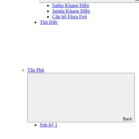
Safira Khang Điền
Jamila Khang Điền
Căn hộ Flora Fuji
Thủ Đức
Tân Phú
Back
Sơn kỳ 1