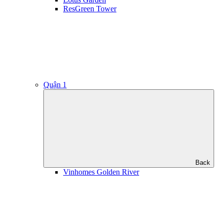
ResGreen Tower
Quận 1
Back
Vinhomes Golden River