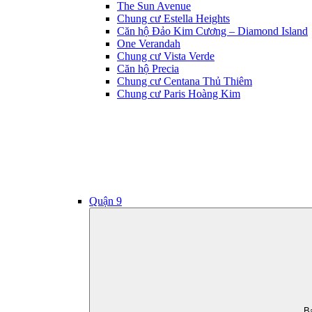
The Sun Avenue
Chung cư Estella Heights
Căn hộ Đảo Kim Cương – Diamond Island
One Verandah
Chung cư Vista Verde
Căn hộ Precia
Chung cư Centana Thủ Thiêm
Chung cư Paris Hoàng Kim
Quận 9
B